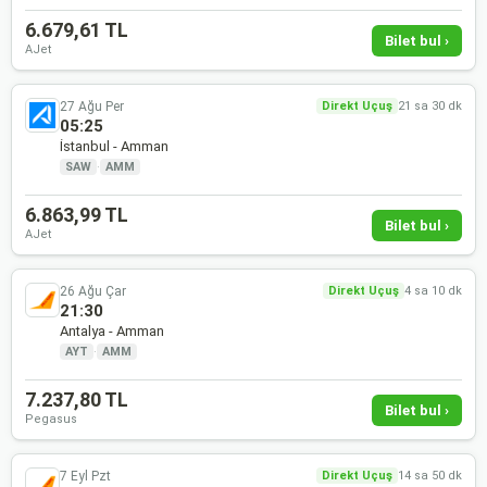
6.679,61 TL
Bilet bul ›
AJet
27 Ağu Per
Direkt Uçuş
21 sa 30 dk
05:25
İstanbul - Amman
SAW
·
AMM
6.863,99 TL
Bilet bul ›
AJet
26 Ağu Çar
Direkt Uçuş
4 sa 10 dk
21:30
Antalya - Amman
AYT
·
AMM
7.237,80 TL
Bilet bul ›
Pegasus
7 Eyl Pzt
Direkt Uçuş
14 sa 50 dk