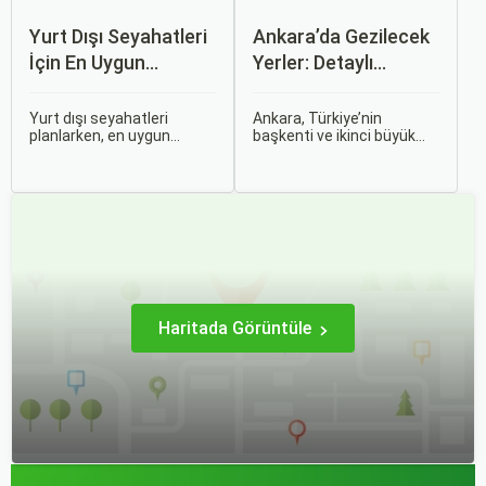
Yurt Dışı Seyahatleri
Ankara’da Gezilecek
İçin En Uygun
Yerler: Detaylı
Zamanlar
Rehber
Yurt dışı seyahatleri
Ankara, Türkiye’nin
planlarken, en uygun
başkenti ve ikinci büyük
zaman dilimlerini seçmek
şehri olarak zengin tarihî
hem ekonomik açıdan
mirası, kültürel etkinlikleri
avantaj sağlar hem de
ve modern yaşam tarzı ile
daha keyifli bir tatil
dikkat çekmektedir.
geçirmenizi sağlar. Bu
Anadolu’nun kalbinde yer
yazıda, mevsimsel
alan bu şehir, hem tarihî
değişiklikleri, özel tatil
zenginlikleri hem de doğal
günlerini ve Sorgulamax.
güzellikleri ile
ziyaretçilerine çeşitli keşif
imkanları sunmaktadır.
Haritada Görüntüle