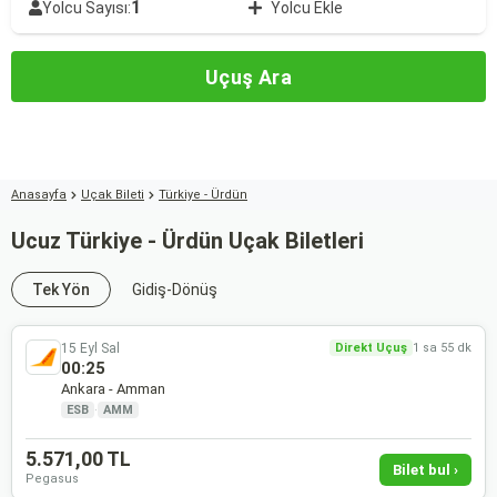
1
Yolcu Sayısı:
Yolcu Ekle
Uçuş Ara
Anasayfa
Uçak Bileti
Türkiye - Ürdün
Ucuz Türkiye - Ürdün Uçak Biletleri
Tek Yön
Gidiş-Dönüş
15 Eyl Sal
Direkt Uçuş
1 sa 55 dk
00:25
Ankara - Amman
ESB
·
AMM
5.571,00 TL
Bilet bul ›
Pegasus