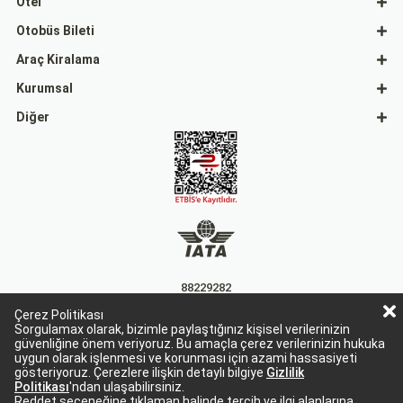
Otel
Otobüs Bileti
Araç Kiralama
Kurumsal
Diğer
88229282
Çerez Politikası
15863
Sorgulamax olarak, bizimle paylaştığınız kişisel verilerinizin
güvenliğine önem veriyoruz. Bu amaçla çerez verilerinizin hukuka
uygun olarak işlenmesi ve korunması için azami hassasiyeti
gösteriyoruz. Çerezlere ilişkin detaylı bilgiye
Gizlilik
Politikası
'ndan ulaşabilirsiniz.
Reddet seçeneğine tıklaman halinde tercih ve ilgi alanlarına