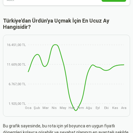
Türkiye'dan Ürdün'ya Uçmak İçin En Ucuz Ay
Hangisidir?
16.451,00 TL
11.609,00 TL
6.767,00 TL
1.925,00 TL
Oca
Şub
Mar
Nis
May
Haz
Tem
Ağu
Eyl
Eki
Kas
Ara
Bu grafik sayesinde, bu rota için yıl boyunca en uygun fiyatlı
dönemleri kolayca görebilir ve seyahat planınızı en avantajlı şekilde