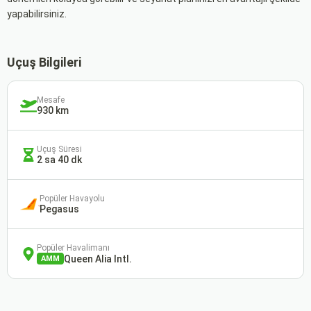
yapabilirsiniz.
Uçuş Bilgileri
Mesafe
930 km
Uçuş Süresi
2 sa 40 dk
Popüler Havayolu
Pegasus
Popüler Havalimanı
Queen Alia Intl.
AMM