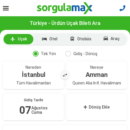
Türkiye - Ürdün Uçak Bileti Ara
Araç
Uçak
Otel
Otobüs
Tek Yön
Gidiş - Dönüş
Nereden
Nereye
İstanbul
Amman
Tüm Havalimanları
Queen Alia Intl. Havalimanı
Gidiş Tarihi
07
Dönüş Ekle
Ağustos
Cuma