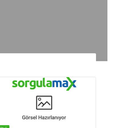
suna
D