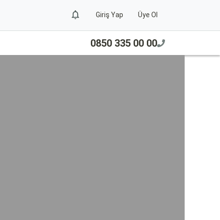
Giriş Yap
Üye Ol
0850 335 00 00
Sa
Anta
istey
aras