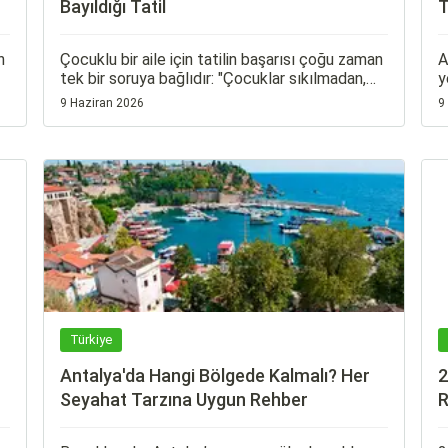
Bayıldığı Tatil
T
n
Çocuklu bir aile için tatilin başarısı çoğu zaman
A
tek bir soruya bağlıdır: "Çocuklar sıkılmadan,
y
mutlu mutlu vakit geçirebilecek mi?" İşte tam
g
9 Haziran 2026
9
i
bu noktada antalya aquaparklı otel seçenekleri
b
devreye giriyor. Su kaydırakları, çocuk havuzları
k
ve tema park erişimi sunan oteller, hem
v
küçükleri saatlerce oyalıyor hem de
g
ebeveynlere nefes alacak bir mola tanıyor.
Türkiye
Antalya'da Hangi Bölgede Kalmalı? Her
2
Seyahat Tarzına Uygun Rehber
R