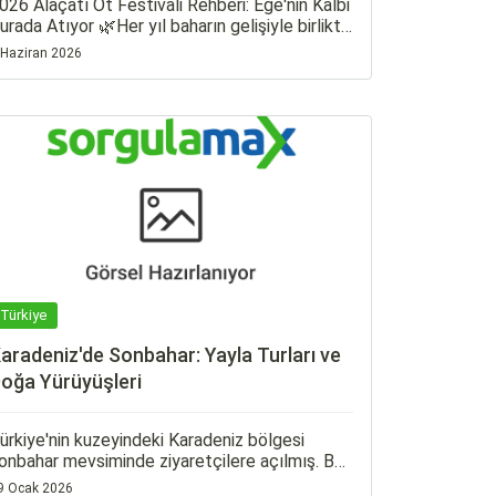
026 Alaçatı Ot Festivali Rehberi: Ege'nin Kalbi
urada Atıyor 🌿Her yıl baharın gelişiyle birlikte
ge'nin en renkli etkinliklerinden biri olan
 Haziran 2026
laçatı Ot Festivali; gastronomi tutkunlarını,
ezginleri ve doğa severleri bir araya getiriyor.
aş sokakları, begonvillerle süslenmiş evleri ve
ge'nin eşsiz mutfağıyla ünlü Alaçatı, festival
öneminde adeta bir açık hava şölenine
önüşüyor.
Türkiye
aradeniz'de Sonbahar: Yayla Turları ve
oğa Yürüyüşleri
ürkiye'nin kuzeyindeki Karadeniz bölgesi
onbahar mevsiminde ziyaretçilere açılmış. Bu
evsim, doğa yürüyüşleri ve yayla turları için
9 Ocak 2026