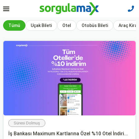
Anasayfa
Kampanyalar
Tümü
Uçak Bileti
Otel
Otobüs Bileti
Araç Kira
Süresi Dolmuş
İş Bankası Maximum Kartlarına Özel %10 Otel İndiri...