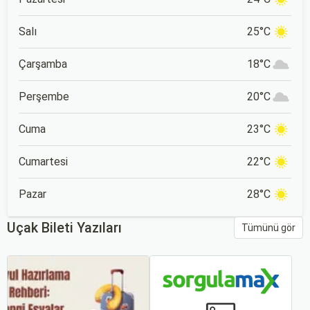
Salı
25°C
Çarşamba
18°C
Perşembe
20°C
Cuma
23°C
Cumartesi
22°C
Pazar
28°C
Uçak Bileti Yazıları
Tümünü gör