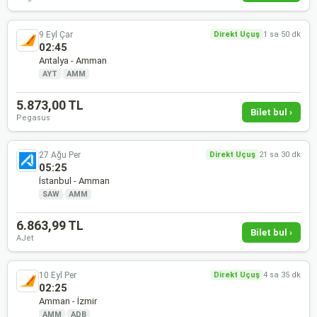
9 Eyl Çar
Direkt Uçuş
1 sa 50 dk
02:45
Antalya - Amman
AYT
·
AMM
5.873,00 TL
Bilet bul ›
Pegasus
27 Ağu Per
Direkt Uçuş
21 sa 30 dk
05:25
İstanbul - Amman
SAW
·
AMM
6.863,99 TL
Bilet bul ›
AJet
10 Eyl Per
Direkt Uçuş
4 sa 35 dk
02:25
Amman - İzmir
AMM
·
ADB