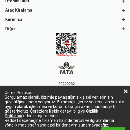
Otobüs Bileti
Araç Kiralama
Kurumsal
Diğer
88229282
Çerez Politikası
15863
Sorgulamax olarak, bizimle paylaştığınız kişisel verilerinizin
güvenliğine önem veriyoruz. Bu amaçla çerez verilerinizin hukuka
uygun olarak işlenmesi ve korunması için azami hassasiyeti
gösteriyoruz. Çerezlere ilişkin detaylı bilgiye
Gizlilik
Politikası
'ndan ulaşabilirsiniz.
Reddet seçeneğine tıklaman halinde tercih ve ilgi alanlarına
yönelik maalesef sana özel bir deneyim sunamayacağız.
Sorgulamax Turizim, TURSAB Belge No: 15863
Sorgulamax.com IATA üyesidir. '88229282'