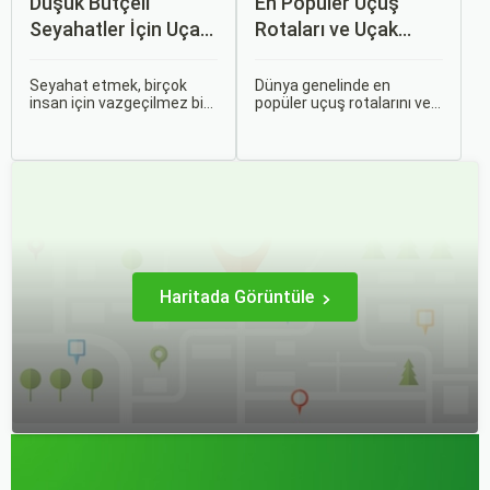
Düşük Bütçeli
En Popüler Uçuş
Seyahatler İçin Uçak
Rotaları ve Uçak
Bileti Taktikleri
Bileti Fiyatları
Seyahat etmek, birçok
Dünya genelinde en
insan için vazgeçilmez bir
popüler uçuş rotalarını ve
tutkudur. Yeni yerler
bu rotalardaki uçak bileti
keşfetmek, farklı
fiyatlarına dair ayrıntılı bir
kültürlerle tanışmak ve
analiz yapmak oldukça
unutulmaz anılar
kapsamlı bir konudur. En
biriktirmek için seyahat
popüler rotalar, çeşitli
etmek harika bir yoldur.
faktörlere bağlı olarak
değişebilir; bunlar arasında
ekonomik durumlar, turizm
trendleri ve uluslararası
ilişkiler bulunmaktadır.
Haritada Görüntüle