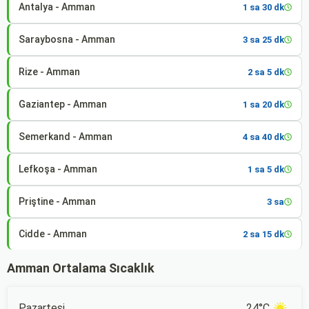
Antalya - Amman
1 sa 30 dk
Saraybosna - Amman
3 sa 25 dk
Rize - Amman
2 sa 5 dk
Gaziantep - Amman
1 sa 20 dk
Semerkand - Amman
4 sa 40 dk
Lefkoşa - Amman
1 sa 5 dk
Priştine - Amman
3 sa
Cidde - Amman
2 sa 15 dk
Amman Ortalama Sıcaklık
Pazartesi
24°C