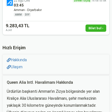
22 Ağu Cmt
Direkt Uçuş
16 sa 55 dk
03:45
Amman - Diyarbakır
AMM
·
DIY
9.283,43 TL
Bilet bul ›
AJet
Hızlı Erişim
Hakkında
Ulaşım
Queen Alia Intl. Havalimanı Hakkında
Ürdün'ün başkenti Amman'ın Zizya bölgesinde yer alan
Kraliçe Alia Uluslararası Havalimanı, şehir merkezinin
yaklaşık 30 kilometre güneyinde konumlanmaktadır.