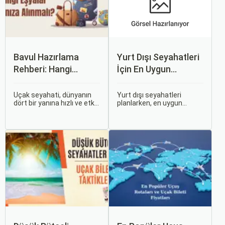
Bavul Hazırlama
Yurt Dışı Seyahatleri
Rehberi: Hangi
İçin En Uygun
Eşyalar Yanınıza
Zamanlar
Alınmalı?
Uçak seyahati, dünyanın
Yurt dışı seyahatleri
dört bir yanına hızlı ve etkili
planlarken, en uygun
bir şekilde ulaşmanın en
zaman dilimlerini seçmek
popüler yollarından biridir.
hem ekonomik açıdan
Ancak, bu tür seyahatler
avantaj sağlar hem de
için bavul hazırlamak,
daha keyifli bir tatil
doğru yapılmazsa stresli
geçirmenizi sağlar. Bu
bir deneyim olabilir.
yazıda, mevsimsel
değişiklikleri, özel tatil
günlerini ve Sorgulamax.