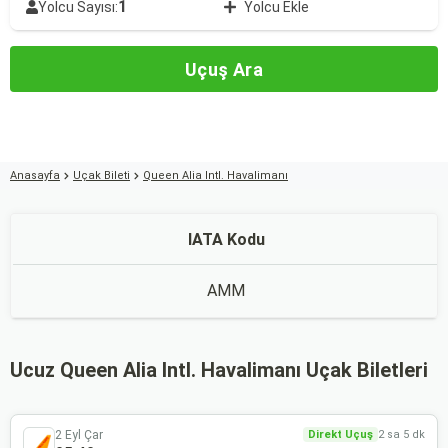
1
Yolcu Sayısı:
Yolcu Ekle
Uçuş Ara
Anasayfa
Uçak Bileti
Queen Alia Intl. Havalimanı
IATA Kodu
AMM
Ucuz Queen Alia Intl. Havalimanı Uçak Biletleri
2 Eyl Çar
Direkt Uçuş
2 sa 5 dk