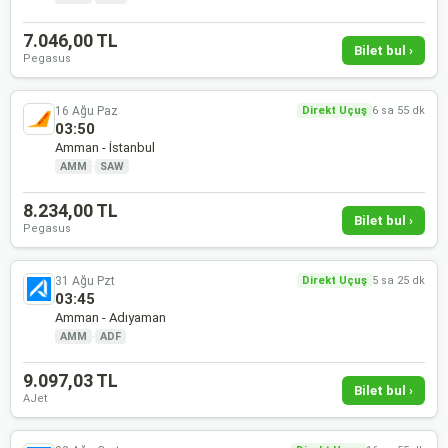
7.046,00 TL
Bilet bul ›
Pegasus
16 Ağu Paz
Direkt Uçuş
6 sa 55 dk
03:50
Amman - İstanbul
AMM
·
SAW
8.234,00 TL
Bilet bul ›
Pegasus
31 Ağu Pzt
Direkt Uçuş
5 sa 25 dk
03:45
Amman - Adıyaman
AMM
·
ADF
9.097,03 TL
Bilet bul ›
AJet