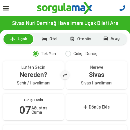
Sivas Nuri Demirağ Havalimanı Uçak Bileti Ara
Araç
Uçak
Otel
Otobüs
Tek Yön
Gidiş - Dönüş
Lütfen Seçin
Nereye
Nereden?
Sivas
Şehir / Havalimanı
Sivas Havalimanı
Gidiş Tarihi
07
Dönüş Ekle
Ağustos
Cuma