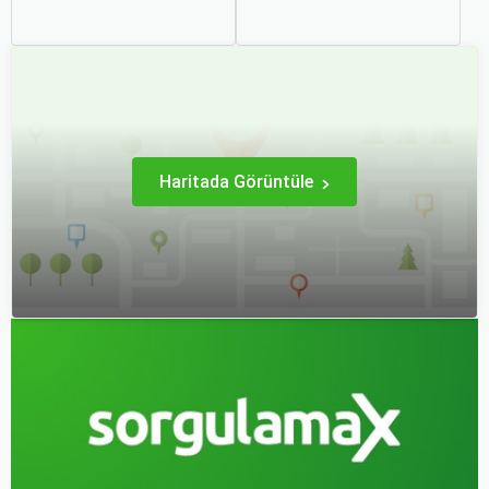
bu rotalardaki uçak bileti
severler için hem
fiyatlarına dair ayrıntılı bir
ekonomik hem de rahat bir
analiz yapmak oldukça
uçuş deneyimi sunmanın
kapsamlı bir konudur. En
en önemli yollarından biri
popüler rotalar, çeşitli
haline gelmiştir. Özellikle
faktörlere bağlı olarak
tatil veya iş seyahatlerinde
değişebilir; bunlar arasında
uçak biletlerine erken
ekonomik durumlar, turizm
rezervasyon yapmak, daha
trendleri ve uluslararası
uygun fiyatlarla uçuş
ilişkiler bulunmaktadır.
imkanı sağlar.
Haritada Görüntüle