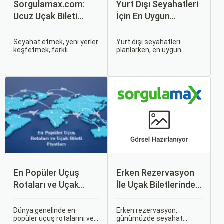
Sorgulamax.com:
Yurt Dışı Seyahatleri
Ucuz Uçak Bileti
İçin En Uygun
Rehberi
Zamanlar
Seyahat etmek, yeni yerler
Yurt dışı seyahatleri
keşfetmek, farklı
planlarken, en uygun
kültürlerle tanışmak ve
zaman dilimlerini seçmek
unutulmaz anılar
hem ekonomik açıdan
biriktirmek için mükemmel
avantaj sağlar hem de
bir yoldur. Bu yolculukların
daha keyifli bir tatil
ilk adımı ise, genellikle bir
geçirmenizi sağlar. Bu
uçak bileti satın almaktır.
yazıda, mevsimsel
değişiklikleri, özel tatil
günlerini ve Sorgulamax.
En Popüler Uçuş
Erken Rezervasyon
Rotaları ve Uçak
İle Uçak Biletlerinde
Bileti Fiyatları
%50’ye Varan
İndirimler: Nasıl
Dünya genelinde en
Erken rezervasyon,
popüler uçuş rotalarını ve
günümüzde seyahat
Avantajlar Sağlanır?