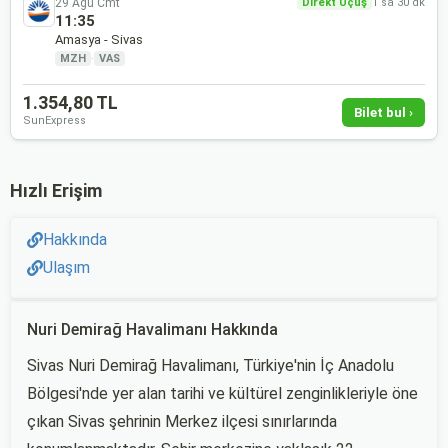
29 Ağu Cmt
Direkt Uçuş
1 sa 30 dk
11:35
Amasya - Sivas
MZH
·
VAS
1.354,80 TL
Bilet bul ›
SunExpress
Hızlı Erişim
Hakkında
Ulaşım
Nuri Demirağ Havalimanı Hakkında
Sivas Nuri Demirağ Havalimanı, Türkiye'nin İç Anadolu
Bölgesi'nde yer alan tarihi ve kültürel zenginlikleriyle öne
çıkan Sivas şehrinin Merkez ilçesi sınırlarında