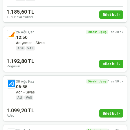
1.185,60 TL
Bilet bul ›
Türk Hava Yolları
26 Ağu Çar
Direkt Uçuş
1 sa 30 dk
12:50
Adıyaman - Sivas
ADF
·
VAS
1.192,80 TL
Bilet bul ›
Pegasus
30 Ağu Paz
Direkt Uçuş
1 sa 30 dk
06:55
Ağrı - Sivas
AJI
·
VAS
1.099,20 TL
Bilet bul ›
AJet