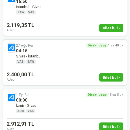
16:50
İstanbul - Sivas
SAW
·
VAS
2.119,35 TL
Bilet bul ›
AJet
27 Ağu Per
Direkt Uçuş
1 sa 40 dk
04:15
Sivas - İstanbul
VAS
·
SAW
2.400,00 TL
Bilet bul ›
AJet
1 Eyl Sal
Direkt Uçuş
15 sa 5 dk
00:00
İzmir - Sivas
ADB
·
VAS
2.912,91 TL
Bilet bul ›
AJet