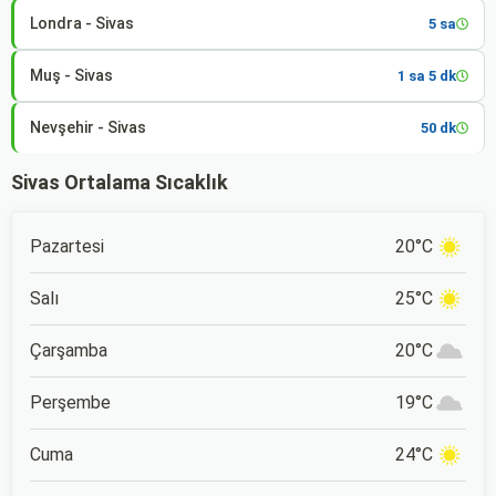
Londra - Sivas
5 sa
Muş - Sivas
1 sa 5 dk
Nevşehir - Sivas
50 dk
Sivas Ortalama Sıcaklık
Pazartesi
20°C
Salı
25°C
Çarşamba
20°C
Perşembe
19°C
Cuma
24°C