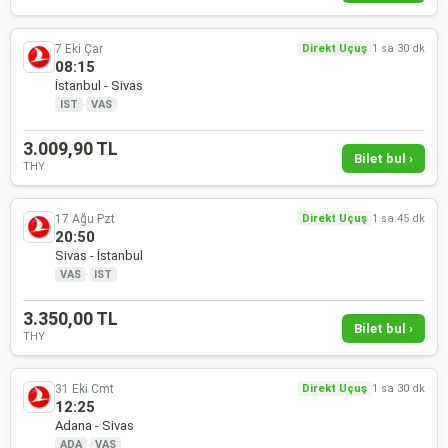
7 Eki Çar
Direkt Uçuş
1 sa 30 dk
08:15
İstanbul - Sivas
IST
·
VAS
3.009,90 TL
Bilet bul ›
THY
17 Ağu Pzt
Direkt Uçuş
1 sa 45 dk
20:50
Sivas - İstanbul
VAS
·
IST
3.350,00 TL
Bilet bul ›
THY
31 Eki Cmt
Direkt Uçuş
1 sa 30 dk
12:25
Adana - Sivas
ADA
·
VAS