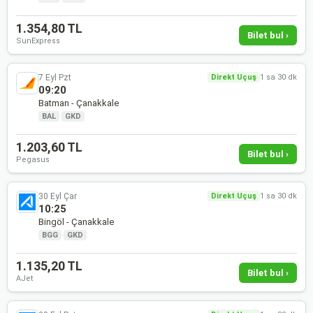
1.354,80 TL
Bilet bul ›
SunExpress
7 Eyl Pzt
Direkt Uçuş
1 sa 30 dk
09:20
Batman - Çanakkale
BAL
·
GKD
1.203,60 TL
Bilet bul ›
Pegasus
30 Eyl Çar
Direkt Uçuş
1 sa 30 dk
10:25
Bingöl - Çanakkale
BGG
·
GKD
1.135,20 TL
Bilet bul ›
AJet