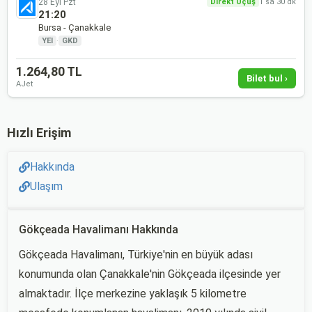
28 Eyl Pzt
Direkt Uçuş
1 sa 30 dk
21:20
Bursa - Çanakkale
YEI
·
GKD
1.264,80 TL
Bilet bul ›
AJet
Hızlı Erişim
Hakkında
Ulaşım
Gökçeada Havalimanı Hakkında
Gökçeada Havalimanı, Türkiye'nin en büyük adası
konumunda olan Çanakkale'nin Gökçeada ilçesinde yer
almaktadır. İlçe merkezine yaklaşık 5 kilometre