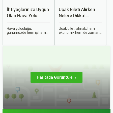
İhtiyaçlarınıza Uygun
Uçak Bileti Alırken
Olan Hava Yolu
Nelere Dikkat
Firmasını Nasıl
Etmelisiniz?
Seçersiniz?
Hava yolculuğu,
Uçak bileti almak, hem
günümüzde hem iş hem
ekonomik hem de zaman
de tatil amaçlı seyahat
açısından en verimli seçimi
edenler için vazgeçilmez
yapmak açısından dikkat
bir ulaşım şekli haline geldi.
edilmesi gereken birçok
Ancak, her hava yolu
unsuru barındırır. Bu
firması sunduğu hizmetler
makalede, uçak bileti
ve fiyatlandırma politikaları
alırken dikkat etmeniz
açısından farklılık gösterir.
gereken önemli noktaları
ele alacak ve Sorgulamax.
Haritada Görüntüle