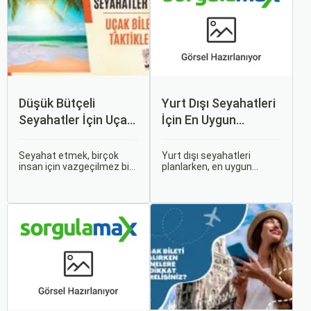
Düşük Bütçeli
Yurt Dışı Seyahatleri
Seyahatler İçin Uçak
İçin En Uygun
Bileti Taktikleri
Zamanlar
Seyahat etmek, birçok
Yurt dışı seyahatleri
insan için vazgeçilmez bir
planlarken, en uygun
tutkudur. Yeni yerler
zaman dilimlerini seçmek
keşfetmek, farklı
hem ekonomik açıdan
kültürlerle tanışmak ve
avantaj sağlar hem de
unutulmaz anılar
daha keyifli bir tatil
biriktirmek için seyahat
geçirmenizi sağlar. Bu
etmek harika bir yoldur.
yazıda, mevsimsel
değişiklikleri, özel tatil
günlerini ve Sorgulamax.