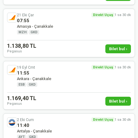
21 Eki Çar
Direkt Uçuş
1 sa 30 dk
07:55
Amasya - Çanakkale
MZH
·
GKD
1.138,80 TL
Bilet bul ›
Pegasus
19 Eyl Cmt
Direkt Uçuş
1 sa 30 dk
11:55
Ankara - Çanakkale
ESB
·
GKD
1.169,40 TL
Bilet bul ›
Pegasus
2 Eki Cum
Direkt Uçuş
1 sa 30 dk
11:40
Antalya - Çanakkale
AYT
·
GKD