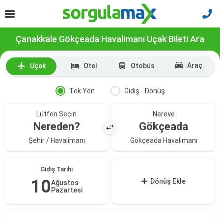
Çanakkale Gökçeada Havalimanı Uçak Bileti Ara
Araç
Uçak
Otel
Otobüs
Tek Yön
Gidiş - Dönüş
Lütfen Seçin
Nereye
Nereden?
Gökçeada
Şehir / Havalimanı
Gökçeada Havalimanı
Gidiş Tarihi
10
Dönüş Ekle
Ağustos
Pazartesi