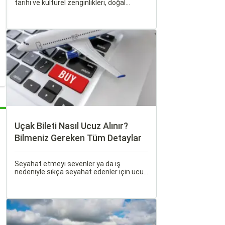
tarihi ve kültürel zenginlikleri, doğal
güzellikleri ve modern yaşam tarzı ile öne
çıkan bir şehirdir. Türkiye’nin en büyük
üçüncü şehri olan İzmir, farklı dönemlere
ait tarihi eserleri, eşsiz plajları ve renkli
gece hayatı ile ziyaretçilerine unutulmaz
deneyimler sunmaktadır.
Uçak Bileti Nasıl Ucuz Alınır?
Bilmeniz Gereken Tüm Detaylar
Seyahat etmeyi sevenler ya da iş
nedeniyle sıkça seyahat edenler için ucuz
uçak bileti bulmak her zaman cazip
olmuştur. Peki, uçak biletinizi daha uygun
fiyatlarla nasıl alabilirsiniz? Aslında doğru
zamanda ve doğru yöntemlerle uçak
bileti almanın birçok püf noktası var.