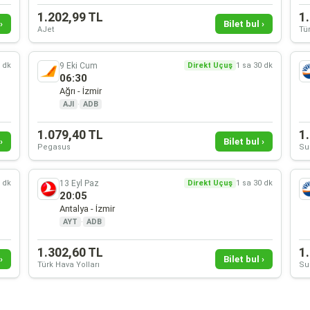
1.202,99 TL
1
›
Bilet bul ›
AJet
Tür
9 Eki Cum
0 dk
Direkt Uçuş
1 sa 30 dk
06:30
Ağrı - İzmir
AJI
·
ADB
1.079,40 TL
1
›
Bilet bul ›
Pegasus
Su
13 Eyl Paz
0 dk
Direkt Uçuş
1 sa 30 dk
20:05
Antalya - İzmir
AYT
·
ADB
1.302,60 TL
1
›
Bilet bul ›
Türk Hava Yolları
Su