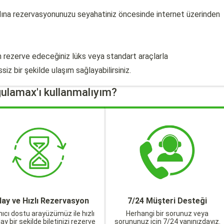
na rezervasyonunuzu seyahatiniz öncesinde internet üzerinden
n rezerve edeceğiniz lüks veya standart araçlarla
iz bir şekilde ulaşım sağlayabilirsiniz.
ulamax'ı kullanmalıyım?
lay ve Hızlı Rezervasyon
7/24 Müşteri Desteği
nıcı dostu arayüzümüz ile hızlı
Herhangi bir sorunuz veya
lay bir şekilde biletinizi rezerve
sorununuz için 7/24 yanınızdayız.