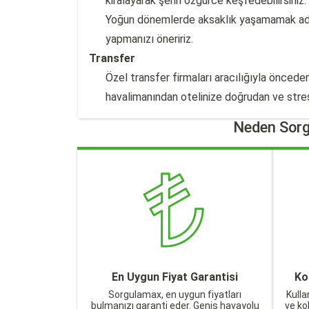
kiralayarak şehri özgürce keşfedebilirsiniz.
Yoğun dönemlerde aksaklık yaşamamak adı
yapmanızı öneririz.
Transfer
Özel transfer firmaları aracılığıyla öncede
havalimanından otelinize doğrudan ve stress
Neden Sorg
En Uygun Fiyat Garantisi
Ko
Sorgulamax, en uygun fiyatları
Kulla
bulmanızı garanti eder. Geniş havayolu
ve ko