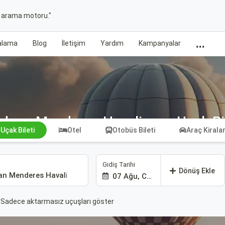
t arama motoru."
...
ralama
Blog
İletişim
Yardım
Kampanyalar
Adnan Menderes Havalimanı Uçak Bil
Uçak Bileti
Otel
Otobüs Bileti
Araç Kiral
Gidiş Tarihi
Dönüş Ekle
07 Ağu, Cum
Sadece aktarmasız uçuşları göster