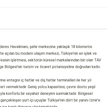
nderes Havalimanı, şehir merkezine yaklaşık 18 kilometre
e açılan bu modern ulaşım merkezi, Türkiye'nin en işlek ve
Tesisin işletmesi, sektörün küresel markalarından biri olan TAV
ge Bölgesi'nin turizm ve ticaret potansiyeline doğrudan katkı
ne entegre iç hatlar ve dış hatlar terminalleri ile her yıl
et vermektedir. Geniş yolcu kapasitesi, çevre dostu yeşil
sıyla konforlu bir seyahat deneyimi sunmaktadır. Bölgesel
gerçekleşen yurt içi uçuşlar Türkiye'nin dört bir yanını İzmir'e
ar ise kenti dünyaya ulaştırmaktadır.