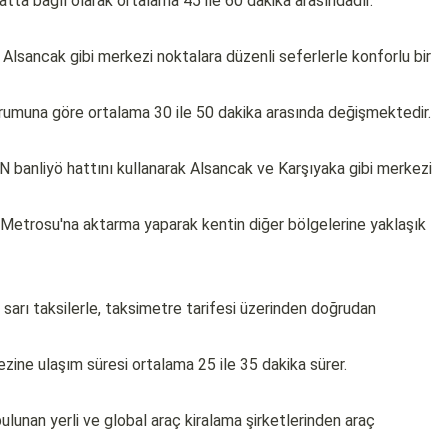
hatta bağlı olarak ortalama 45 ile 60 dakika arasındadır.
e Alsancak gibi merkezi noktalara düzenli seferlerle konforlu bir
urumuna göre ortalama 30 ile 50 dakika arasında değişmektedir.
 banliyö hattını kullanarak Alsancak ve Karşıyaka gibi merkezi
r Metrosu'na aktarma yaparak kentin diğer bölgelerine yaklaşık
sarı taksilerle, taksimetre tarifesi üzerinden doğrudan
zine ulaşım süresi ortalama 25 ile 35 dakika sürer.
ulunan yerli ve global araç kiralama şirketlerinden araç