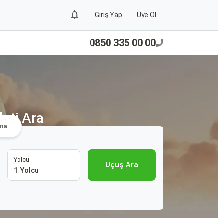
Giriş Yap
Üye Ol
0850 335 00 00
eti Ara
ama
Yolcu
Uçuş Ara
1 Yolcu