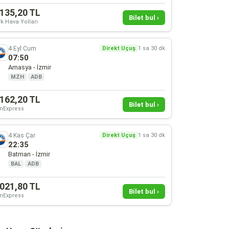
.135,20 TL
Bilet bul ›
k Hava Yolları
4 Eyl Cum
Direkt Uçuş
1 sa 30 dk
07:50
Amasya - İzmir
MZH
·
ADB
.162,20 TL
Bilet bul ›
nExpress
4 Kas Çar
Direkt Uçuş
1 sa 30 dk
22:35
Batman - İzmir
BAL
·
ADB
.021,80 TL
Bilet bul ›
nExpress