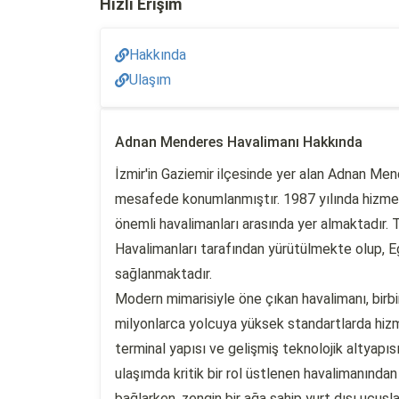
Hızlı Erişim
Hakkında
Ulaşım
Adnan Menderes Havalimanı Hakkında
İzmir'in Gaziemir ilçesinde yer alan Adnan Me
mesafede konumlanmıştır. 1987 yılında hizmet
önemli havalimanları arasında yer almaktadır. 
Havalimanları tarafından yürütülmekte olup, E
sağlanmaktadır.
Modern mimarisiyle öne çıkan havalimanı, birbiri
milyonlarca yolcuya yüksek standartlarda hizm
terminal yapısı ve gelişmiş teknolojik altyapı
ulaşımda kritik bir rol üstlenen havalimanından 
bağlarken, zengin bir ağa sahip yurt dışı uçuşl