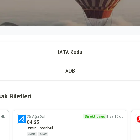
IATA Kodu
ADB
k Biletleri
25 Ağu Sal
0 dk
Direkt Uçuş
1 sa 10 dk
04:25
İzmir - İstanbul
ADB
·
SAW