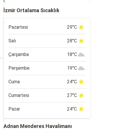
İzmir Ortalama Sıcaklık
Pazartesi
29°C
Salı
28°C
Çarşamba
18°C
Perşembe
19°C
Cuma
24°C
Cumartesi
27°C
Pazar
24°C
Adnan Menderes Havalimanı