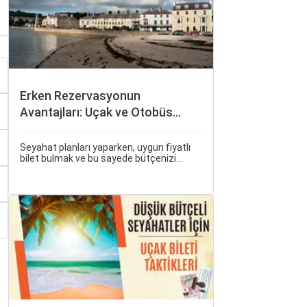
Erken Rezervasyonun
Avantajları: Uçak ve Otobüs
Bileti Satın Alma İpuçları
Seyahat planları yaparken, uygun fiyatlı
bilet bulmak ve bu sayede bütçenizi
korumak herkesin arzusudur. Günümüzde
erken rezervasyon yapmak, yalnızca
seyahatin maliyetini azaltmakla kalmaz,
aynı zamanda daha kaliteli bir seyahat
deneyimi yaşamanızı sağlar.