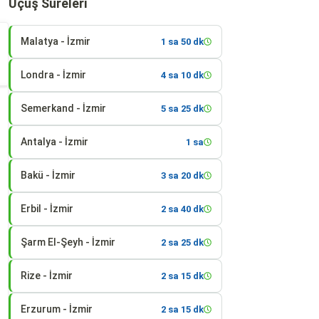
Uçuş Süreleri
Malatya - İzmir
1 sa 50 dk
Londra - İzmir
4 sa 10 dk
Semerkand - İzmir
5 sa 25 dk
Antalya - İzmir
1 sa
Bakü - İzmir
3 sa 20 dk
Erbil - İzmir
2 sa 40 dk
Şarm El-Şeyh - İzmir
2 sa 25 dk
Rize - İzmir
2 sa 15 dk
Erzurum - İzmir
2 sa 15 dk