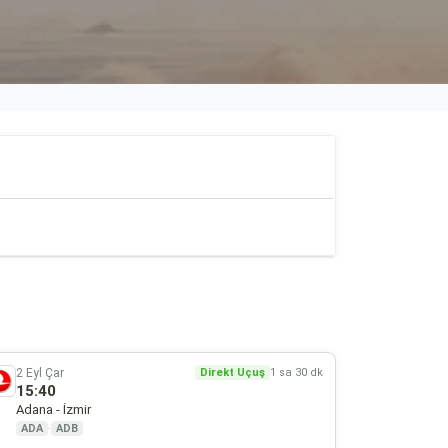
2 Eyl Çar
Direkt Uçuş
1 sa 30 dk
15:40
Adana - İzmir
ADA
·
ADB