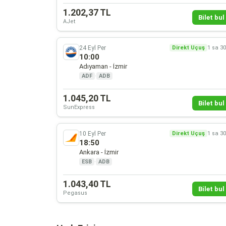
1.202,37 TL
Bilet bul 
AJet
24 Eyl Per
Direkt Uçuş
1 sa 3
10:00
Adıyaman - İzmir
ADF
·
ADB
1.045,20 TL
Bilet bul 
SunExpress
10 Eyl Per
Direkt Uçuş
1 sa 3
18:50
Ankara - İzmir
ESB
·
ADB
1.043,40 TL
Bilet bul 
Pegasus