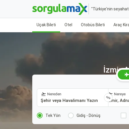
"Türkiye'nin seyaha
Uçak Bileti
Otel
Otobüs Bileti
Araç Ki
İzmir 
Nereden
Nereye
Tek Yön
Gidiş - Dönüş