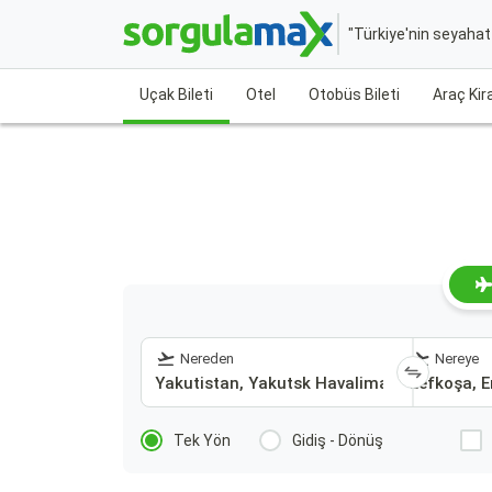
"Türkiye'nin seyaha
Uçak Bileti
Otel
Otobüs Bileti
Araç Ki
Nereden
Nereye
Tek Yön
Gidiş - Dönüş