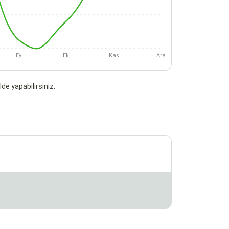
Eyl
Eki
Kas
Ara
de yapabilirsiniz.