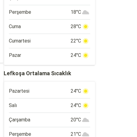
Perşembe
18°C
Cuma
28°C
Cumartesi
22°C
Pazar
24°C
Lefkoşa Ortalama Sıcaklık
Pazartesi
24°C
Salı
24°C
Çarşamba
20°C
Perşembe
21°C