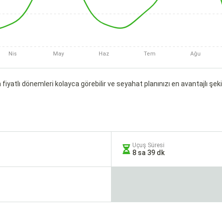
Nis
May
Haz
Tem
Ağu
fiyatlı dönemleri kolayca görebilir ve seyahat planınızı en avantajlı şekil
Uçuş Süresi
8 sa 39 dk