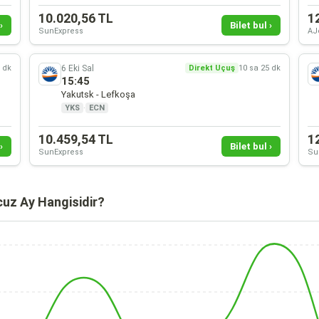
10.020,56 TL
1
›
Bilet bul ›
SunExpress
AJ
6 Eki Sal
5 dk
Direkt Uçuş
10 sa 25 dk
15:45
Yakutsk - Lefkoşa
YKS
·
ECN
10.459,54 TL
1
›
Bilet bul ›
SunExpress
Su
cuz Ay Hangisidir?