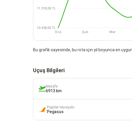
11.318,00 TL
10.428,00 TL
Oca
Şub
Mar
Bu grafik sayesinde, bu rota için yıl boyunca en uygun 
Uçuş Bilgileri
Mesafe
6913 km
Popüler Havayolu
Pegasus