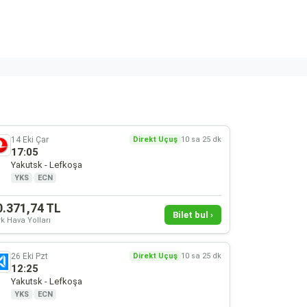
14 Eki Çar
Direkt Uçuş
10 sa 25 dk
17:05
Yakutsk - Lefkoşa
YKS
·
ECN
0.371,74 TL
Bilet bul ›
k Hava Yolları
26 Eki Pzt
Direkt Uçuş
10 sa 25 dk
12:25
Yakutsk - Lefkoşa
YKS
·
ECN