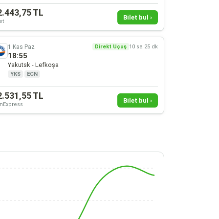
2.443,75 TL
Bilet bul ›
et
1 Kas Paz
Direkt Uçuş
10 sa 25 dk
18:55
Yakutsk - Lefkoşa
YKS
·
ECN
2.531,55 TL
Bilet bul ›
nExpress