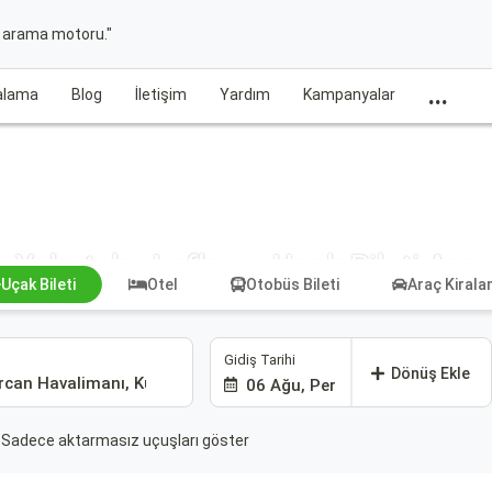
t arama motoru."
...
ralama
Blog
İletişim
Yardım
Kampanyalar
Yakutsk - Lefkoşa Uçak Bileti Ara
Uçak Bileti
Otel
Otobüs Bileti
Araç Kiral
Gidiş Tarihi
Dönüş Ekle
06 Ağu, Per
Sadece aktarmasız uçuşları göster