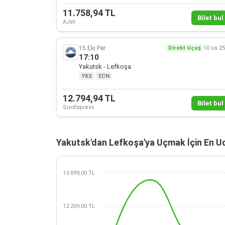
11.758,94 TL
Bilet bul 
AJet
15 Eki Per
Direkt Uçuş
10 sa 2
17:10
Yakutsk - Lefkoşa
YKS
·
ECN
12.794,94 TL
Bilet bul 
SunExpress
Yakutsk'dan Lefkoşa'ya Uçmak İçin En U
13.099,00 TL
12.209,00 TL