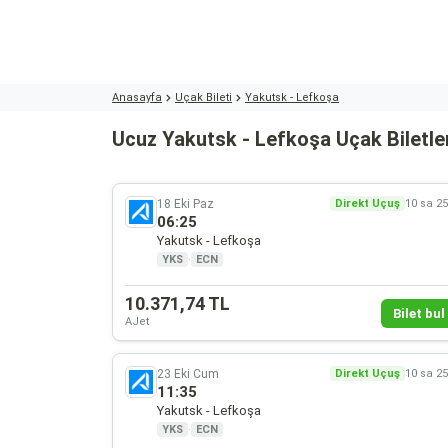
Anasayfa
Uçak Bileti
Yakutsk - Lefkoşa
Ucuz Yakutsk - Lefkoşa Uçak Biletle
18 Eki Paz
Direkt Uçuş
10 sa 2
06:25
Yakutsk - Lefkoşa
YKS
·
ECN
10.371,74 TL
Bilet bul 
AJet
23 Eki Cum
Direkt Uçuş
10 sa 2
11:35
Yakutsk - Lefkoşa
YKS
·
ECN