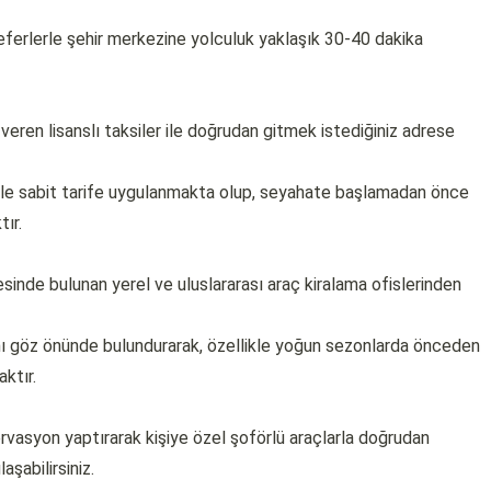
seferlerle şehir merkezine yolculuk yaklaşık 30-40 dakika
eren lisanslı taksiler ile doğrudan gitmek istediğiniz adrese
kle sabit tarife uygulanmakta olup, seyahate başlamadan önce
ır.
inde bulunan yerel ve uluslararası araç kiralama ofislerinden
ğını göz önünde bulundurarak, özellikle yoğun sezonlarda önceden
ktır.
rvasyon yaptırarak kişiye özel şoförlü araçlarla doğrudan
aşabilirsiniz.