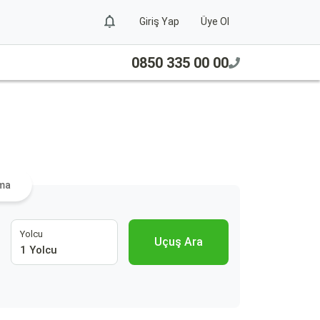
Giriş Yap
Üye Ol
0850 335 00 00
ama
Yolcu
Uçuş Ara
1 Yolcu