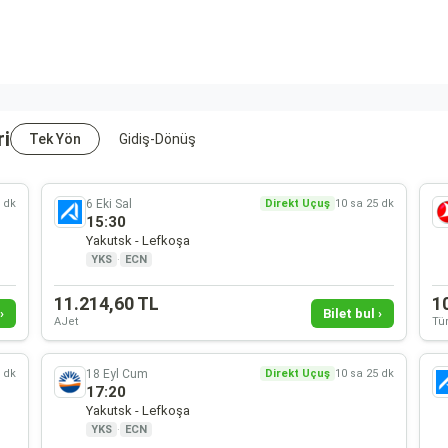
ri
Tek Yön
Gidiş-Dönüş
6 Eki Sal
5 dk
Direkt Uçuş
10 sa 25 dk
15:30
Yakutsk - Lefkoşa
YKS
·
ECN
11.214,60 TL
1
›
Bilet bul ›
AJet
Tür
18 Eyl Cum
5 dk
Direkt Uçuş
10 sa 25 dk
17:20
Yakutsk - Lefkoşa
YKS
·
ECN