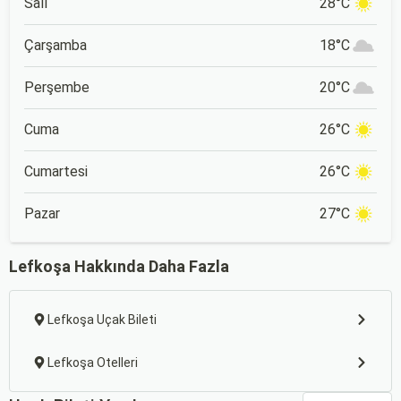
Salı
28°C
Çarşamba
18°C
Perşembe
20°C
Cuma
26°C
Cumartesi
26°C
Pazar
27°C
Lefkoşa Hakkında Daha Fazla
Lefkoşa Uçak Bileti
Lefkoşa Otelleri