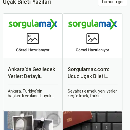
Uçak Bileti Yazıları
Tümünü gör
Ankara’da Gezilecek
Sorgulamax.com:
Yerler: Detaylı
Ucuz Uçak Bileti
Rehber
Rehberi
Ankara, Türkiye’nin
Seyahat etmek, yeni yerler
başkenti ve ikinci büyük
keşfetmek, farklı
şehri olarak zengin tarihî
kültürlerle tanışmak ve
mirası, kültürel etkinlikleri
unutulmaz anılar
ve modern yaşam tarzı ile
biriktirmek için mükemmel
dikkat çekmektedir.
bir yoldur. Bu yolculukların
Anadolu’nun kalbinde yer
ilk adımı ise, genellikle bir
alan bu şehir, hem tarihî
uçak bileti satın almaktır.
zenginlikleri hem de doğal