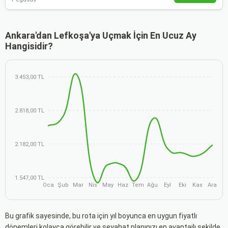
Ankara'dan Lefkoşa'ya Uçmak İçin En Ucuz Ay
Hangisidir?
3.453,00 TL
2.818,00 TL
2.182,00 TL
1.547,00 TL
Oca
Şub
Mar
Nis
May
Haz
Tem
Ağu
Eyl
Eki
Kas
Ara
Bu grafik sayesinde, bu rota için yıl boyunca en uygun fiyatlı
dönemleri kolayca görebilir ve seyahat planınızı en avantajlı şekilde