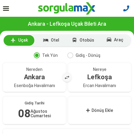
Ankara - Lefkoşa Uçak Bileti Ara
Araç
Uçak
Otel
Otobüs
Tek Yön
Gidiş - Dönüş
Nereden
Nereye
Ankara
Lefkoşa
Esenboğa Havalimanı
Ercan Havalimanı
Gidiş Tarihi
08
Dönüş Ekle
Ağustos
Cumartesi