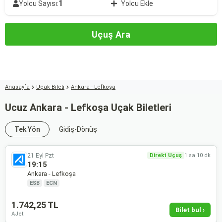
1
Yolcu Sayısı:
Yolcu Ekle
Uçuş Ara
Anasayfa
Uçak Bileti
Ankara - Lefkoşa
Ucuz Ankara - Lefkoşa Uçak Biletleri
Tek Yön
Gidiş-Dönüş
21 Eyl Pzt
Direkt Uçuş
1 sa 10 dk
19:15
Ankara - Lefkoşa
ESB
·
ECN
1.742,25 TL
Bilet bul ›
AJet