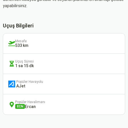
yapabilirsiniz.
Uçuş Bilgileri
Mesafe
533 km
Uçuş Süresi
1 sa 15 dk
Popüler Havayolu
AJet
Popüler Havalimanı
Ercan
ECN