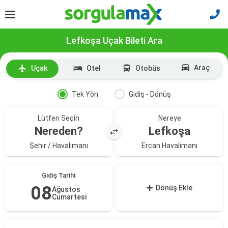
Lefkoşa Uçak Bileti Ara
Araç
Uçak
Otel
Otobüs
Tek Yön
Gidiş - Dönüş
Lütfen Seçin
Nereye
Nereden?
Lefkoşa
Şehir / Havalimanı
Ercan Havalimanı
Gidiş Tarihi
08
Dönüş Ekle
Ağustos
Cumartesi