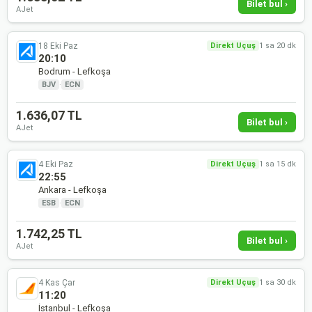
Bilet bul ›
AJet
18 Eki Paz
Direkt Uçuş
1 sa 20 dk
20:10
Bodrum - Lefkoşa
BJV
·
ECN
1.636,07 TL
Bilet bul ›
AJet
4 Eki Paz
Direkt Uçuş
1 sa 15 dk
22:55
Ankara - Lefkoşa
ESB
·
ECN
1.742,25 TL
Bilet bul ›
AJet
4 Kas Çar
Direkt Uçuş
1 sa 30 dk
11:20
İstanbul - Lefkoşa