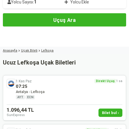
1
Yolcu Sayısı:
Yolcu Ekle
Uçuş Ara
Anasayfa
Uçak Bileti
Lefkoşa
Ucuz Lefkoşa Uçak Biletleri
1 Kas Paz
Direkt Uçuş
1 sa
07:25
Antalya - Lefkoşa
AYT
·
ECN
1.096,44 TL
Bilet bul ›
SunExpress