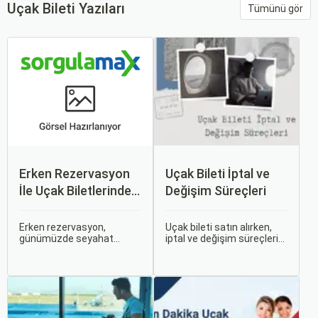
Uçak Bileti Yazıları
Tümünü gör
Erken Rezervasyon
Uçak Bileti İptal ve
İle Uçak Biletlerinde
Değişim Süreçleri
%50’ye Varan
İndirimler: Nasıl
Erken rezervasyon,
Uçak bileti satın alırken,
günümüzde seyahat
iptal ve değişim süreçlerini
Avantajlar Sağlanır?
severler için hem
bilmek, seyahatinizde
ekonomik hem de rahat bir
beklenmedik durumlarla
uçuş deneyimi sunmanın
karşılaştığınızda size
en önemli yollarından biri
büyük avantaj sağlar. Bu
haline gelmiştir. Özellikle
makalede, uçak bileti iptal
tatil veya iş seyahatlerinde
ve değişim süreçlerinin