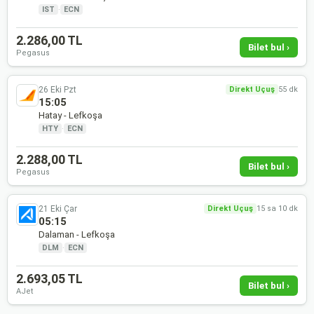
IST
·
ECN
2.286,00 TL
Bilet bul ›
Pegasus
26 Eki Pzt
Direkt Uçuş
55 dk
15:05
Hatay - Lefkoşa
HTY
·
ECN
2.288,00 TL
Bilet bul ›
Pegasus
21 Eki Çar
Direkt Uçuş
15 sa 10 dk
05:15
Dalaman - Lefkoşa
DLM
·
ECN
2.693,05 TL
Bilet bul ›
AJet