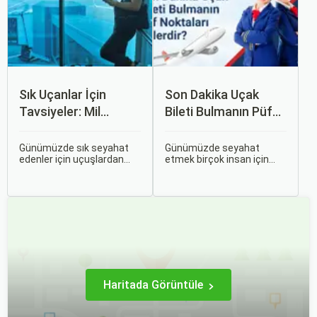
uçak biletlerine erken
nasıl işlediği, hangi
rezervasyon yapmak, daha
durumlarda ücret iadesi
uygun fiyatlarla uçuş
alabileceğiniz konularına
imkanı sağlar.
değineceğiz.
Sık Uçanlar İçin
Son Dakika Uçak
Tavsiyeler: Mil
Bileti Bulmanın Püf
Puanları ve Fırsatlar
Noktaları Nelerdir?
Günümüzde sık seyahat
Günümüzde seyahat
edenler için uçuşlardan
etmek birçok insan için
maksimum verim almak
vazgeçilmez bir tutku
oldukça önemli. Bu
haline gelmiş durumda.
noktada devreye mil
Ancak, bazen planlarımız
puanları ve çeşitli seyahat
son dakikaya kalabiliyor ve
fırsatları giriyor.
bu durumda uygun fiyatlı
uçak bileti bulmak
zorlaşabiliyor.
Haritada Görüntüle