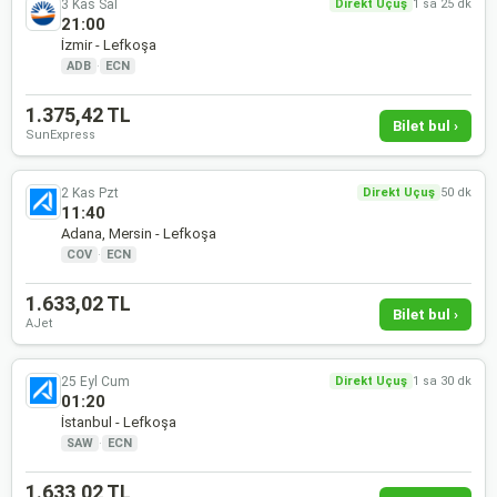
3 Kas Sal
Direkt Uçuş
1 sa 25 dk
21:00
İzmir - Lefkoşa
ADB
·
ECN
1.375,42 TL
Bilet bul ›
SunExpress
2 Kas Pzt
Direkt Uçuş
50 dk
11:40
Adana, Mersin - Lefkoşa
COV
·
ECN
1.633,02 TL
Bilet bul ›
AJet
25 Eyl Cum
Direkt Uçuş
1 sa 30 dk
01:20
İstanbul - Lefkoşa
SAW
·
ECN
1.633,02 TL