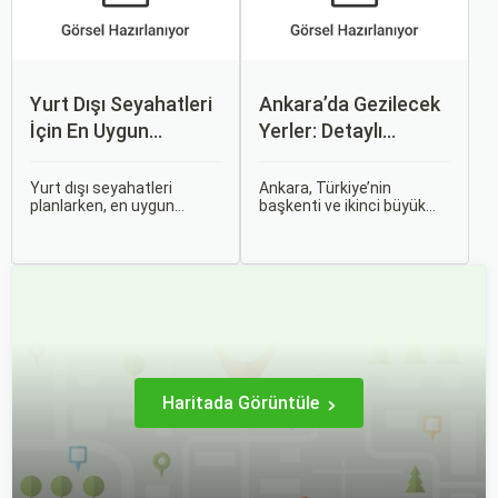
imkanı sağlar.
Yurt Dışı Seyahatleri
Ankara’da Gezilecek
İçin En Uygun
Yerler: Detaylı
Zamanlar
Rehber
Yurt dışı seyahatleri
Ankara, Türkiye’nin
planlarken, en uygun
başkenti ve ikinci büyük
zaman dilimlerini seçmek
şehri olarak zengin tarihî
hem ekonomik açıdan
mirası, kültürel etkinlikleri
avantaj sağlar hem de
ve modern yaşam tarzı ile
daha keyifli bir tatil
dikkat çekmektedir.
geçirmenizi sağlar. Bu
Anadolu’nun kalbinde yer
yazıda, mevsimsel
alan bu şehir, hem tarihî
değişiklikleri, özel tatil
zenginlikleri hem de doğal
günlerini ve Sorgulamax.
güzellikleri ile
ziyaretçilerine çeşitli keşif
imkanları sunmaktadır.
Haritada Görüntüle