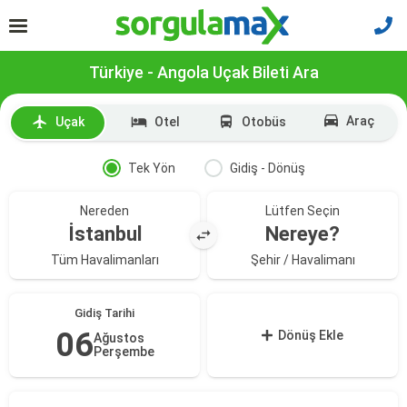
Türkiye - Angola Uçak Bileti Ara
Araç
Uçak
Otel
Otobüs
Tek Yön
Gidiş - Dönüş
Nereden
Lütfen Seçin
İstanbul
Nereye?
Tüm Havalimanları
Şehir / Havalimanı
Gidiş Tarihi
06
Dönüş Ekle
Ağustos
Perşembe