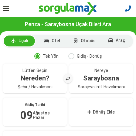
Penza - Saraybosna Uçak Bileti Ara
Araç
Uçak
Otel
Otobüs
Tek Yön
Gidiş - Dönüş
Lütfen Seçin
Nereye
Nereden?
Saraybosna
Şehir / Havalimanı
Sarajevo Intl. Havalimanı
Gidiş Tarihi
09
Dönüş Ekle
Ağustos
Pazar