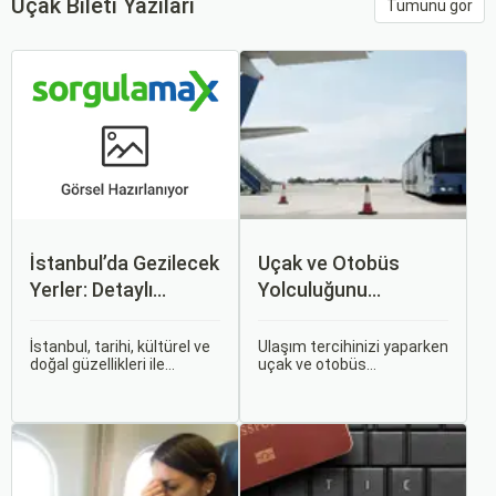
Uçak Bileti Yazıları
Tümünü gör
İstanbul’da Gezilecek
Uçak ve Otobüs
Yerler: Detaylı
Yolculuğunu
Rehber
Karşılaştırın: Hangisi
Sizin İçin Uygun?
İstanbul, tarihi, kültürel ve
Ulaşım tercihinizi yaparken
doğal güzellikleri ile
uçak ve otobüs
dünyanın en büyüleyici
seçenekleri arasında
şehirlerinden biridir. İki
kararsız kalabilirsiniz. Her
kıtayı birleştiren bu şehir,
iki ulaşım şekli de farklı
binlerce yıllık tarihine
ihtiyaçlara hitap eden,
rağmen modern dünyanın
çeşitli avantajlar ve
dinamikleriyle uyum içinde
dezavantajlar sunar.
yaşamaktadır.