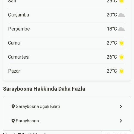
Salı
25°C
Çarşamba
20°C
Perşembe
18°C
Cuma
27°C
Cumartesi
26°C
Pazar
27°C
Saraybosna Hakkında Daha Fazla
Saraybosna Uçak Bileti
Saraybosna