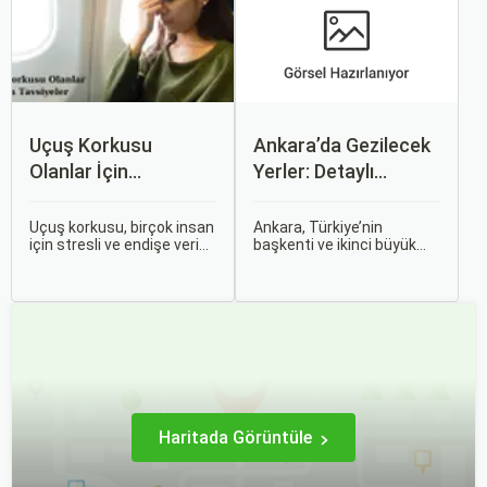
uçak biletlerine erken
nasıl işlediği, hangi
rezervasyon yapmak, daha
durumlarda ücret iadesi
uygun fiyatlarla uçuş
alabileceğiniz konularına
imkanı sağlar.
değineceğiz.
Uçuş Korkusu
Ankara’da Gezilecek
Olanlar İçin
Yerler: Detaylı
Tavsiyeler
Rehber
Uçuş korkusu, birçok insan
Ankara, Türkiye’nin
için stresli ve endişe verici
başkenti ve ikinci büyük
bir durumdur. Uçuş
şehri olarak zengin tarihî
sırasında hissedilen bu
mirası, kültürel etkinlikleri
korku ve endişe, seyahat
ve modern yaşam tarzı ile
etmek zorunda olan kişiler
dikkat çekmektedir.
için büyük bir sorun teşkil
Anadolu’nun kalbinde yer
edebilir.
alan bu şehir, hem tarihî
zenginlikleri hem de doğal
güzellikleri ile
ziyaretçilerine çeşitli keşif
imkanları sunmaktadır.
Haritada Görüntüle