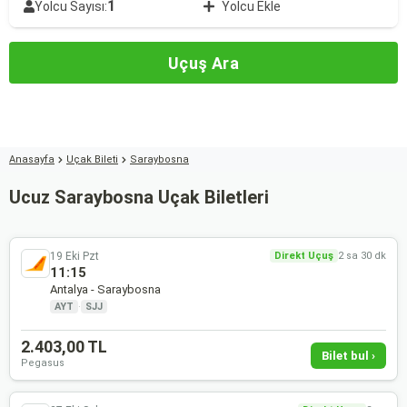
1
Yolcu Sayısı:
Yolcu Ekle
Uçuş Ara
Anasayfa
Uçak Bileti
Saraybosna
Ucuz Saraybosna Uçak Biletleri
19 Eki Pzt
Direkt Uçuş
2 sa 30 dk
11:15
Antalya - Saraybosna
AYT
·
SJJ
2.403,00 TL
Bilet bul ›
Pegasus