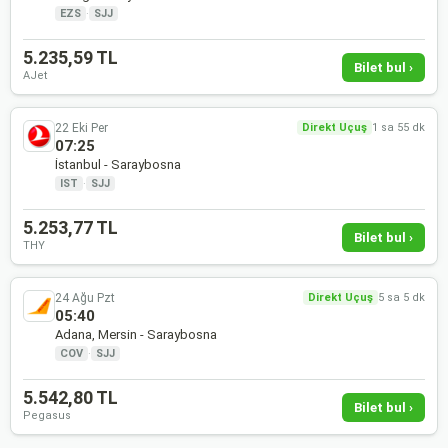
EZS
·
SJJ
5.235,59 TL
Bilet bul ›
AJet
22 Eki Per
Direkt Uçuş
1 sa 55 dk
07:25
İstanbul - Saraybosna
IST
·
SJJ
5.253,77 TL
Bilet bul ›
THY
24 Ağu Pzt
Direkt Uçuş
5 sa 5 dk
05:40
Adana, Mersin - Saraybosna
COV
·
SJJ
5.542,80 TL
Bilet bul ›
Pegasus