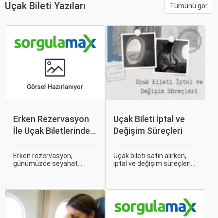
Uçak Bileti Yazıları
Tümünü gör
Erken Rezervasyon
Uçak Bileti İptal ve
İle Uçak Biletlerinde
Değişim Süreçleri
%50’ye Varan
İndirimler: Nasıl
Erken rezervasyon,
Uçak bileti satın alırken,
günümüzde seyahat
iptal ve değişim süreçlerini
Avantajlar Sağlanır?
severler için hem
bilmek, seyahatinizde
ekonomik hem de rahat bir
beklenmedik durumlarla
uçuş deneyimi sunmanın
karşılaştığınızda size
en önemli yollarından biri
büyük avantaj sağlar. Bu
haline gelmiştir. Özellikle
makalede, uçak bileti iptal
tatil veya iş seyahatlerinde
ve değişim süreçlerinin