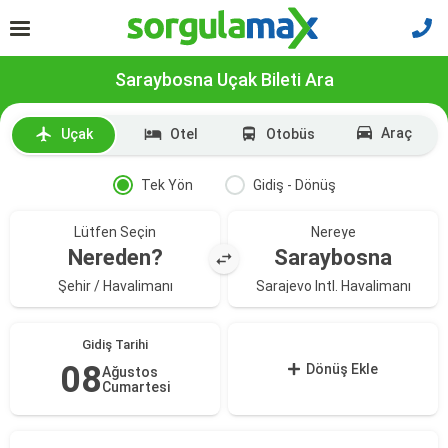
Saraybosna Uçak Bileti Ara
Araç
Uçak
Otel
Otobüs
Tek Yön
Gidiş - Dönüş
Lütfen Seçin
Nereye
Nereden?
Saraybosna
Şehir / Havalimanı
Sarajevo Intl. Havalimanı
Gidiş Tarihi
08
Dönüş Ekle
Ağustos
Cumartesi