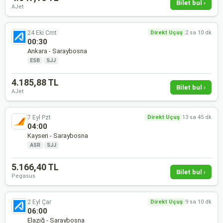
Bilet bul ›
AJet
24 Eki Cmt
Direkt Uçuş
2 sa 10 dk
00:30
Ankara - Saraybosna
ESB
·
SJJ
4.185,88 TL
Bilet bul ›
AJet
7 Eyl Pzt
Direkt Uçuş
13 sa 45 dk
04:00
Kayseri - Saraybosna
ASR
·
SJJ
5.166,40 TL
Bilet bul ›
Pegasus
2 Eyl Çar
Direkt Uçuş
9 sa 10 dk
06:00
Elazığ - Saraybosna