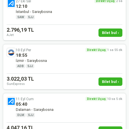
27 Eki Sal
Direkt Uçuş
2 sa
12:10
İstanbul - Saraybosna
SAW
·
SJJ
2.796,19 TL
Bilet bul ›
AJet
10 Eyl Per
Direkt Uçuş
1 sa 55 dk
18:55
İzmir - Saraybosna
ADB
·
SJJ
3.022,03 TL
Bilet bul ›
SunExpress
11 Eyl Cum
Direkt Uçuş
10 sa 5 dk
05:40
Dalaman - Saraybosna
DLM
·
SJJ
4.047,16 TL