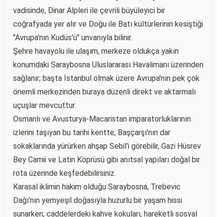
vadisinde, Dinar Alpleri ile çevrili büyüleyici bir
coğrafyada yer alır ve Doğu ile Batı kültürlerinin kesiştiği
"Avrupa'nın Kudüs'ü" unvanıyla bilinir.
Şehre havayolu ile ulaşım, merkeze oldukça yakın
konumdaki Saraybosna Uluslararası Havalimanı üzerinden
sağlanır; başta İstanbul olmak üzere Avrupa'nın pek çok
önemli merkezinden buraya düzenli direkt ve aktarmalı
uçuşlar mevcuttur.
Osmanlı ve Avusturya-Macaristan imparatorluklarının
izlerini taşıyan bu tarihi kentte, Başçarşı'nın dar
sokaklarında yürürken ahşap Sebil'i görebilir, Gazi Hüsrev
Bey Camii ve Latin Köprüsü gibi anıtsal yapıları doğal bir
rota üzerinde keşfedebilirsiniz.
Karasal iklimin hakim olduğu Saraybosna, Trebevic
Dağı'nın yemyeşil doğasıyla huzurlu bir yaşam hissi
sunarken; caddelerdeki kahve kokuları, hareketli sosyal