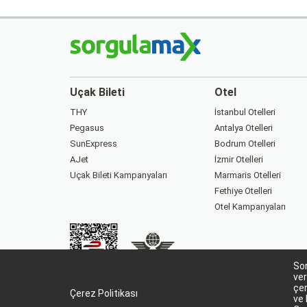
Uçak Bileti
Otel
THY
İstanbul Otelleri
Pegasus
Antalya Otelleri
SunExpress
Bodrum Otelleri
AJet
İzmir Otelleri
Uçak Bileti Kampanyaları
Marmaris Otelleri
Fethiye Otelleri
Otel Kampanyaları
Sor
88229282
15863
ver
çer
Çerez Politikası
ve 