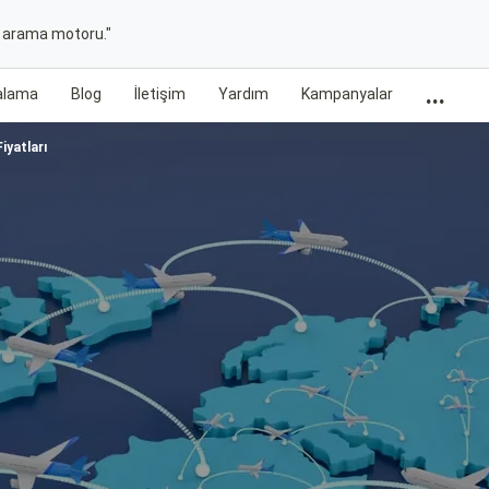
t arama motoru."
...
ralama
Blog
İletişim
Yardım
Kampanyalar
iyatları