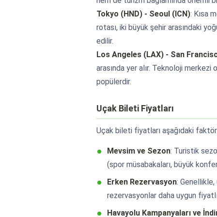
hem de turizm bağlamında önemli bir
Tokyo (HND) - Seoul (ICN)
: Kısa 
rotası, iki büyük şehir arasındaki yoğ
edilir.
Los Angeles (LAX) - San Francis
arasında yer alır. Teknoloji merkezi 
popülerdir.
Uçak Bileti Fiyatları
Uçak bileti fiyatları aşağıdaki faktör
Mevsim ve Sezon
: Turistik sez
(spor müsabakaları, büyük konfera
Erken Rezervasyon
: Genellikle
rezervasyonlar daha uygun fiyatlı
Havayolu Kampanyaları ve İndi