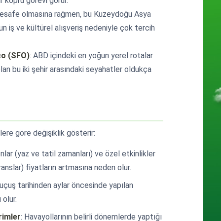
 köprü görevi görür.
mesafe olmasına rağmen, bu Kuzeydoğu Asya
un iş ve kültürel alışveriş nedeniyle çok tercih
co (SFO)
: ABD içindeki en yoğun yerel rotalar
olan bu iki şehir arasındaki seyahatler oldukça
lere göre değişiklik gösterir:
onlar (yaz ve tatil zamanları) ve özel etkinlikler
nslar) fiyatların artmasına neden olur.
, uçuş tarihinden aylar öncesinde yapılan
 olur.
rimler
: Havayollarının belirli dönemlerde yaptığı