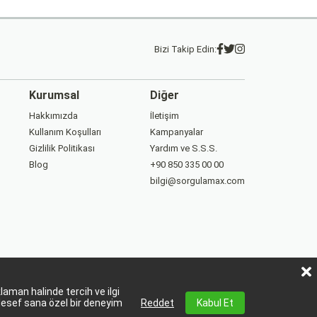
Bizi Takip Edin:
Kurumsal
Diğer
Hakkımızda
İletişim
Kullanım Koşulları
Kampanyalar
Gizlilik Politikası
Yardım ve S.S.S.
Blog
+90 850 335 00 00
bilgi@sorgulamax.com
aman halinde tercih ve ilgi
lesef sana özel bir deneyim
Reddet
Kabul Et