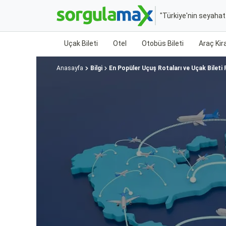
"Türkiye'nin seyaha
Uçak Bileti
Otel
Otobüs Bileti
Araç Ki
Anasayfa
Bilgi
En Popüler Uçuş Rotaları ve Uçak Bileti F