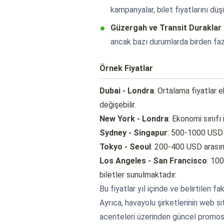
kampanyalar, bilet fiyatlarını düşü
Güzergah ve Transit Duraklar
ancak bazı durumlarda birden fazl
Örnek Fiyatlar
Dubai - Londra
: Ortalama fiyatlar 
değişebilir.
New York - Londra
: Ekonomi sınıf
Sydney - Singapur
: 500-1000 USD a
Tokyo - Seoul
: 200-400 USD arasınd
Los Angeles - San Francisco
: 10
biletler sunulmaktadır.
Bu fiyatlar yıl içinde ve belirtilen fa
Ayrıca, havayolu şirketlerinin web sit
acenteleri üzerinden güncel promosyo