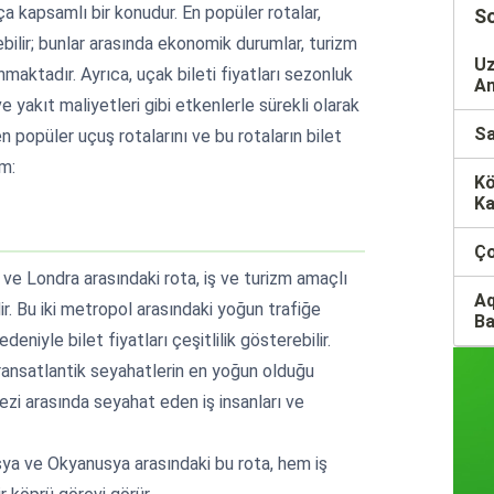
kça kapsamlı bir konudur. En popüler rotalar,
So
ebilir; bunlar arasında ekonomik durumlar, turizm
Uz
lunmaktadır. Ayrıca, uçak bileti fiyatları sezonluk
An
e yakıt maliyetleri gibi etkenlerle sürekli olarak
Sa
n popüler uçuş rotalarını ve bu rotaların bilet
im:
Kö
Ka
Ço
 ve Londra arasındaki rota, iş ve turizm amaçlı
Aq
r. Bu iki metropol arasındaki yoğun trafiğe
Ba
niyle bilet fiyatları çeşitlilik gösterebilir.
ransatlantik seyahatlerin en yoğun olduğu
kezi arasında seyahat eden iş insanları ve
sya ve Okyanusya arasındaki bu rota, hem iş