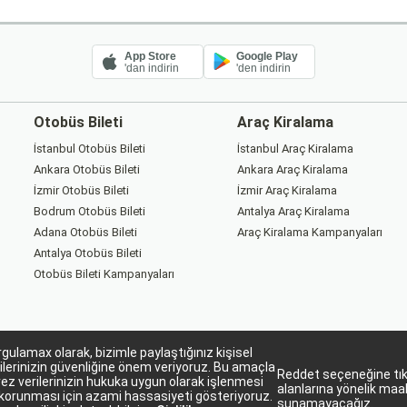
App Store
Google Play
'dan indirin
'den indirin
Otobüs Bileti
Araç Kiralama
İstanbul Otobüs Bileti
İstanbul Araç Kiralama
Ankara Otobüs Bileti
Ankara Araç Kiralama
İzmir Otobüs Bileti
İzmir Araç Kiralama
Bodrum Otobüs Bileti
Antalya Araç Kiralama
Adana Otobüs Bileti
Araç Kiralama Kampanyaları
Antalya Otobüs Bileti
Otobüs Bileti Kampanyaları
gulamax olarak, bizimle paylaştığınız kişisel
ilerinizin güvenliğine önem veriyoruz. Bu amaçla
Reddet seçeneğine tıkl
ez verilerinizin hukuka uygun olarak işlenmesi
alanlarına yönelik maa
korunması için azami hassasiyeti gösteriyoruz.
Sorgulamax Turizim, TURSAB Belge No: 15863
sunamayacağız.