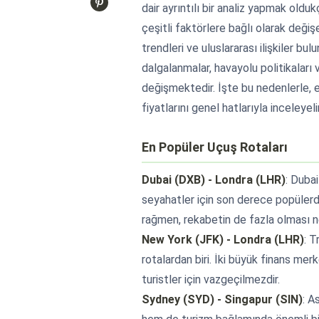
dair ayrıntılı bir analiz yapmak oldu
çeşitli faktörlere bağlı olarak değiş
trendleri ve uluslararası ilişkiler bu
dalgalanmalar, havayolu politikaları v
değişmektedir. İşte bu nedenlerle, e
fiyatlarını genel hatlarıyla inceleyel
En Popüler Uçuş Rotaları
Dubai (DXB) - Londra (LHR)
: Dubai
seyahatler için son derece popülerdi
rağmen, rekabetin de fazla olması nede
New York (JFK) - Londra (LHR)
: T
rotalardan biri. İki büyük finans mer
turistler için vazgeçilmezdir.
Sydney (SYD) - Singapur (SIN)
: A