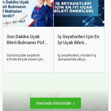
değişebilir; bunlar arasında
ekonomik durumlar, turizm
trendleri ve uluslararası
ilişkiler bulunmaktadır.
Son Dakika Uçak
İş Seyahatleri İçin En
Bileti Bulmanın Püf
İyi Uçak Bileti
Noktaları Nelerdir?
Önerileri
Günümüzde seyahat
İş seyahatleri, modern iş
etmek birçok insan için
dünyasında sıkça
vazgeçilmez bir tutku
karşılaşılan ve işlevselliği
haline gelmiş durumda.
sağlamak adına özenle
Ancak, bazen planlarımız
planlanması gereken
son dakikaya kalabiliyor ve
süreçlerdir. Özellikle uçak
bu durumda uygun fiyatlı
bileti seçimi, seyahatinizin
uçak bileti bulmak
başarısını doğrudan
zorlaşabiliyor.
etkileyen unsurlardan
biridir.
Haritada Görüntüle