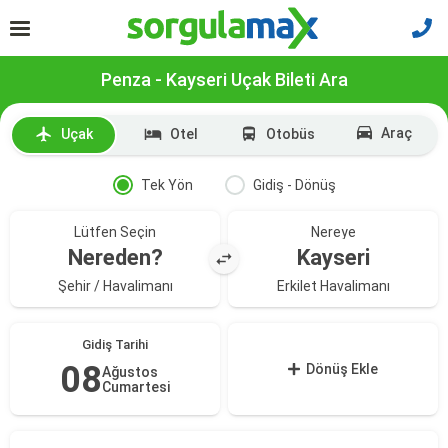
Penza - Kayseri Uçak Bileti Ara
Araç
Uçak
Otel
Otobüs
Tek Yön
Gidiş - Dönüş
Lütfen Seçin
Nereye
Nereden?
Kayseri
Şehir / Havalimanı
Erkilet Havalimanı
Gidiş Tarihi
08
Dönüş Ekle
Ağustos
Cumartesi