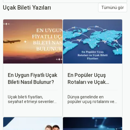
Uçak Bileti Yazıları
Tümünü gör
En Uygun Fiyatlı Uçak
En Popüler Uçuş
Bileti Nasıl Bulunur?
Rotaları ve Uçak
Bileti Fiyatları
Uçak bileti fiyatları,
Dünya genelinde en
seyahat etmeyi sevenler
popüler uçuş rotalarını ve
için önemli bir maliyet
bu rotalardaki uçak bileti
kalemidir. Ancak, doğru
fiyatlarına dair ayrıntılı bir
stratejiler ve biraz
analiz yapmak oldukça
araştırma ile uygun fiyatlı
kapsamlı bir konudur. En
uçak bileti bulmak
popüler rotalar, çeşitli
mümkündür.
faktörlere bağlı olarak