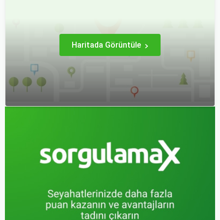
çıkmak bazen zorlayıcı
dinamikleriyle uyum içinde
olabilir.
yaşamaktadır.
Haritada Görüntüle