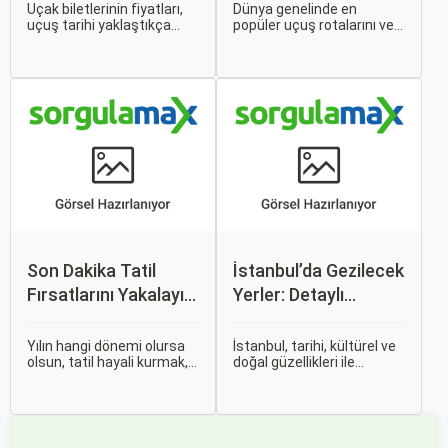
Uçak biletlerinin fiyatları,
Dünya genelinde en
uçuş tarihi yaklaştıkça
popüler uçuş rotalarını ve
genellikle artar. Bu yüzden
bu rotalardaki uçak bileti
erken rezervasyon
fiyatlarına dair ayrıntılı bir
yapmak, bütçenizden
analiz yapmak oldukça
tasarruf etmenin en etkili
kapsamlı bir konudur. En
yollarından biridir.
popüler rotalar, çeşitli
faktörlere bağlı olarak
değişebilir; bunlar arasında
ekonomik durumlar, turizm
trendleri ve uluslararası
ilişkiler bulunmaktadır.
Son Dakika Tatil
İstanbul’da Gezilecek
Fırsatlarını Yakalayın:
Yerler: Detaylı
Uygun Uçak ve Otel
Rehber
İpuçları
Yılın hangi dönemi olursa
İstanbul, tarihi, kültürel ve
olsun, tatil hayali kurmak,
doğal güzellikleri ile
bir sonraki seyahatinizi
dünyanın en büyüleyici
planlamak heyecan
şehirlerinden biridir. İki
vericidir. Fakat son
kıtayı birleştiren bu şehir,
dakikada karar verip bir
binlerce yıllık tarihine
anda bavulları toplayıp yola
rağmen modern dünyanın