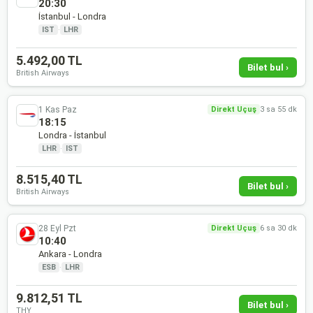
20:30
İstanbul - Londra
IST
·
LHR
5.492,00 TL
Bilet bul ›
British Airways
1 Kas Paz
Direkt Uçuş
3 sa 55 dk
18:15
Londra - İstanbul
LHR
·
IST
8.515,40 TL
Bilet bul ›
British Airways
28 Eyl Pzt
Direkt Uçuş
6 sa 30 dk
10:40
Ankara - Londra
ESB
·
LHR
9.812,51 TL
Bilet bul ›
THY