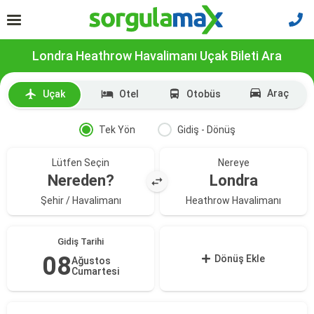
Londra Heathrow Havalimanı Uçak Bileti Ara
Araç
Uçak
Otel
Otobüs
Tek Yön
Gidiş - Dönüş
Lütfen Seçin
Nereye
Nereden?
Londra
Şehir / Havalimanı
Heathrow Havalimanı
Gidiş Tarihi
08
Dönüş Ekle
Ağustos
Cumartesi