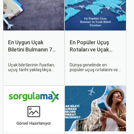
En Uygun Uçak
En Popüler Uçuş
Biletini Bulmanın 7
Rotaları ve Uçak
Püf Noktası
Bileti Fiyatları
Uçak biletlerinin fiyatları,
Dünya genelinde en
uçuş tarihi yaklaştıkça
popüler uçuş rotalarını ve
genellikle artar. Bu yüzden
bu rotalardaki uçak bileti
erken rezervasyon
fiyatlarına dair ayrıntılı bir
yapmak, bütçenizden
analiz yapmak oldukça
tasarruf etmenin en etkili
kapsamlı bir konudur. En
yollarından biridir.
popüler rotalar, çeşitli
faktörlere bağlı olarak
değişebilir; bunlar arasında
ekonomik durumlar, turizm
trendleri ve uluslararası
ilişkiler bulunmaktadır.