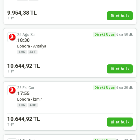
9.954,38 TL
Bilet bul ›
THY
25 Ağu Sal
Direkt Uçuş
6 sa 50 dk
18:30
Londra - Antalya
LHR
·
AYT
10.644,92 TL
Bilet bul ›
THY
28 Eki Çar
Direkt Uçuş
6 sa 20 dk
17:55
Londra - İzmir
LHR
·
ADB
10.644,92 TL
Bilet bul ›
THY