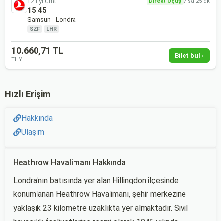
12 Eyl Cmt
Direkt Uçuş
7 sa 25 dk
15:45
Samsun - Londra
SZF
·
LHR
10.660,71 TL
Bilet bul ›
THY
Hızlı Erişim
Hakkında
Ulaşım
Heathrow Havalimanı Hakkında
Londra'nın batısında yer alan Hillingdon ilçesinde
konumlanan Heathrow Havalimanı, şehir merkezine
yaklaşık 23 kilometre uzaklıkta yer almaktadır. Sivil