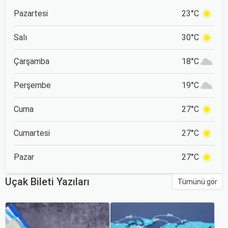
Pazartesi
23°C
Salı
30°C
Çarşamba
18°C
Perşembe
19°C
Cuma
27°C
Cumartesi
27°C
Pazar
27°C
Uçak Bileti Yazıları
Tümünü gör