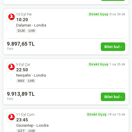
10 Eyl Per
Direkt Uçuş
8 sa 30 dk
10:20
Dalaman - Londra
DLM
·
LHR
9.897,65 TL
Bilet bul ›
THY
9 Eyl Çar
Direkt Uçuş
1 sa 35 dk
22:50
Nevşehir - Londra
NAV
·
LHR
9.913,89 TL
Bilet bul ›
THY
11 Eyl Cum
Direkt Uçuş
18 sa 15 dk
23:45
Gaziantep - Londra
GZT
·
LHR