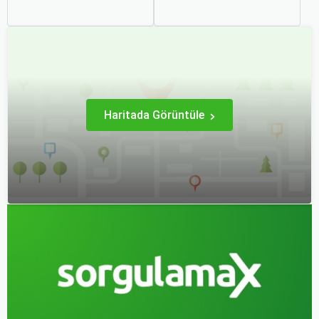
de tatil amaçlı seyahat
için önemli bir maliyet
edenler için vazgeçilmez
kalemidir. Ancak, doğru
bir ulaşım şekli haline geldi.
stratejiler ve biraz
Ancak, her hava yolu
araştırma ile uygun fiyatlı
firması sunduğu hizmetler
uçak bileti bulmak
ve fiyatlandırma politikaları
mümkündür.
açısından farklılık gösterir.
Haritada Görüntüle