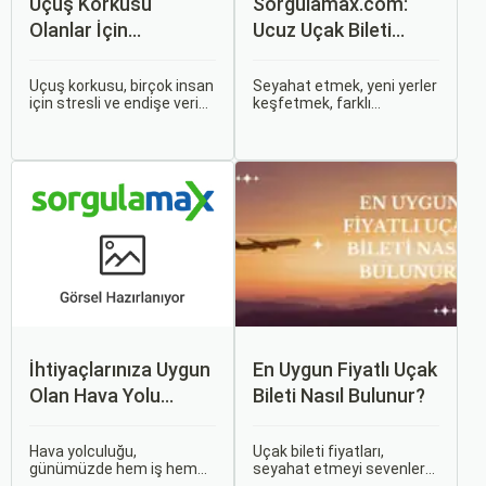
Uçuş Korkusu
Sorgulamax.com:
Olanlar İçin
Ucuz Uçak Bileti
Tavsiyeler
Rehberi
Uçuş korkusu, birçok insan
Seyahat etmek, yeni yerler
için stresli ve endişe verici
keşfetmek, farklı
bir durumdur. Uçuş
kültürlerle tanışmak ve
sırasında hissedilen bu
unutulmaz anılar
korku ve endişe, seyahat
biriktirmek için mükemmel
etmek zorunda olan kişiler
bir yoldur. Bu yolculukların
için büyük bir sorun teşkil
ilk adımı ise, genellikle bir
edebilir.
uçak bileti satın almaktır.
İhtiyaçlarınıza Uygun
En Uygun Fiyatlı Uçak
Olan Hava Yolu
Bileti Nasıl Bulunur?
Firmasını Nasıl
Seçersiniz?
Hava yolculuğu,
Uçak bileti fiyatları,
günümüzde hem iş hem
seyahat etmeyi sevenler