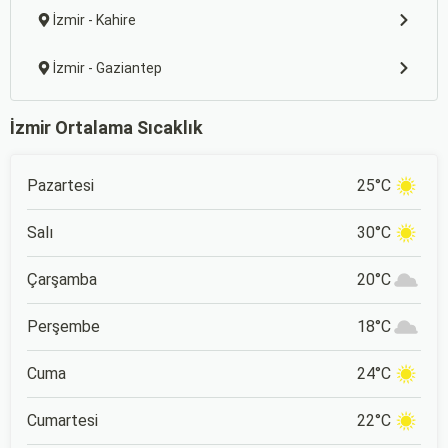
İzmir - Kahire
İzmir - Gaziantep
İzmir Ortalama Sıcaklık
Pazartesi
25°C
Salı
30°C
Çarşamba
20°C
Perşembe
18°C
Cuma
24°C
Cumartesi
22°C