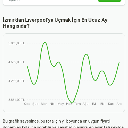
İzmir'dan Liverpool'ya Uçmak İçin En Ucuz Ay
Hangisidir?
5.063,00 TL
4.662,00 TL
4.262,00 TL
3.861,00 TL
Oca
Şub
Mar
Nis
May
Haz
Tem
Ağu
Eyl
Eki
Kas
Ara
Bu grafik sayesinde, bu rota için yıl boyunca en uygun fiyatlı
dönemleri kolayca görebilir ve seyahat planınızı en avantajlı şekilde