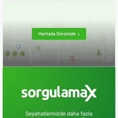
süreçlerdir. Özellikle uçak
erken rezervasyon
bileti seçimi, seyahatinizin
yapmak, yalnızca
başarısını doğrudan
seyahatin maliyetini
etkileyen unsurlardan
azaltmakla kalmaz, aynı
biridir.
zamanda daha kaliteli bir
seyahat deneyimi
yaşamanızı sağlar.
Haritada Görüntüle