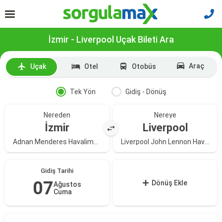
İzmir - Liverpool Uçak Bileti Ara
Araç
Uçak
Otel
Otobüs
Tek Yön
Gidiş - Dönüş
Nereden
Nereye
İzmir
Liverpool
Adnan Menderes Havalimanı
Liverpool John Lennon Havalimanı
Gidiş Tarihi
07
Dönüş Ekle
Ağustos
Cuma