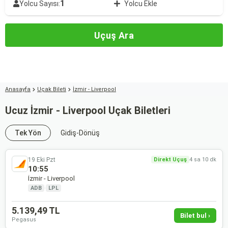
1
Yolcu Sayısı:
Yolcu Ekle
Uçuş Ara
Anasayfa
Uçak Bileti
İzmir - Liverpool
Ucuz İzmir - Liverpool Uçak Biletleri
Tek Yön
Gidiş-Dönüş
19 Eki Pzt
Direkt Uçuş
4 sa 10 dk
10:55
İzmir - Liverpool
ADB
·
LPL
5.139,49 TL
Bilet bul ›
Pegasus