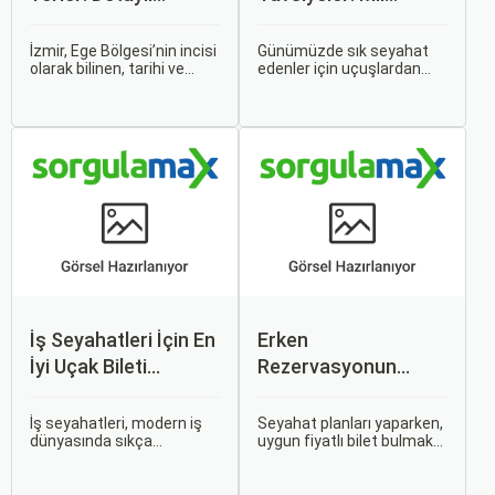
Rehber
Puanları ve Fırsatlar
İzmir, Ege Bölgesi’nin incisi
Günümüzde sık seyahat
olarak bilinen, tarihi ve
edenler için uçuşlardan
kültürel zenginlikleri, doğal
maksimum verim almak
güzellikleri ve modern
oldukça önemli. Bu
yaşam tarzı ile öne çıkan
noktada devreye mil
bir şehirdir. Türkiye’nin en
puanları ve çeşitli seyahat
büyük üçüncü şehri olan
fırsatları giriyor.
İzmir, farklı dönemlere ait
tarihi eserleri, eşsiz plajları
ve renkli gece hayatı ile
ziyaretçilerine unutulmaz
deneyimler sunmaktadır.
İş Seyahatleri İçin En
Erken
İyi Uçak Bileti
Rezervasyonun
Önerileri
Avantajları: Uçak ve
Otobüs Bileti Satın
İş seyahatleri, modern iş
Seyahat planları yaparken,
dünyasında sıkça
uygun fiyatlı bilet bulmak
Alma İpuçları
karşılaşılan ve işlevselliği
ve bu sayede bütçenizi
sağlamak adına özenle
korumak herkesin
planlanması gereken
arzusudur. Günümüzde