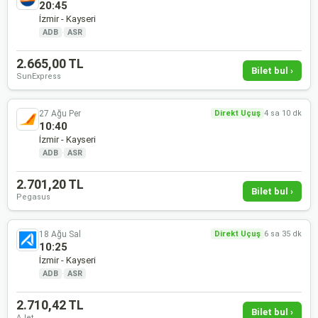
20:45
İzmir - Kayseri
ADB
·
ASR
2.665,00 TL
Bilet bul ›
SunExpress
27 Ağu Per
Direkt Uçuş
4 sa 10 dk
10:40
İzmir - Kayseri
ADB
·
ASR
2.701,20 TL
Bilet bul ›
Pegasus
18 Ağu Sal
Direkt Uçuş
6 sa 35 dk
10:25
İzmir - Kayseri
ADB
·
ASR
2.710,42 TL
Bilet bul ›
AJet