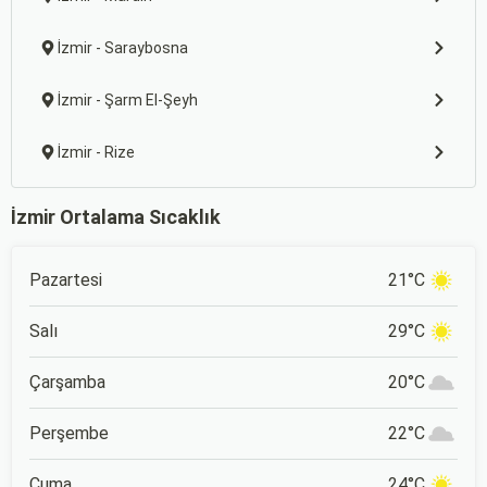
İzmir - Saraybosna
İzmir - Şarm El-Şeyh
İzmir - Rize
İzmir Ortalama Sıcaklık
Pazartesi
21°C
Salı
29°C
Çarşamba
20°C
Perşembe
22°C
Cuma
24°C