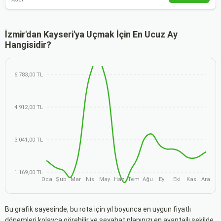
İzmir'dan Kayseri'ya Uçmak İçin En Ucuz Ay
Hangisidir?
6.783,00 TL
4.912,00 TL
3.041,00 TL
1.169,00 TL
Oca
Şub
Mar
Nis
May
Haz
Tem
Ağu
Eyl
Eki
Kas
Ara
Bu grafik sayesinde, bu rota için yıl boyunca en uygun fiyatlı
dönemleri kolayca görebilir ve seyahat planınızı en avantajlı şekilde