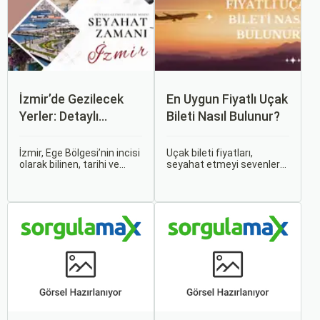
İzmir’de Gezilecek
En Uygun Fiyatlı Uçak
Yerler: Detaylı
Bileti Nasıl Bulunur?
Rehber
İzmir, Ege Bölgesi’nin incisi
Uçak bileti fiyatları,
olarak bilinen, tarihi ve
seyahat etmeyi sevenler
kültürel zenginlikleri, doğal
için önemli bir maliyet
güzellikleri ve modern
kalemidir. Ancak, doğru
yaşam tarzı ile öne çıkan
stratejiler ve biraz
bir şehirdir. Türkiye’nin en
araştırma ile uygun fiyatlı
büyük üçüncü şehri olan
uçak bileti bulmak
İzmir, farklı dönemlere ait
mümkündür.
tarihi eserleri, eşsiz plajları
ve renkli gece hayatı ile
ziyaretçilerine unutulmaz
deneyimler sunmaktadır.