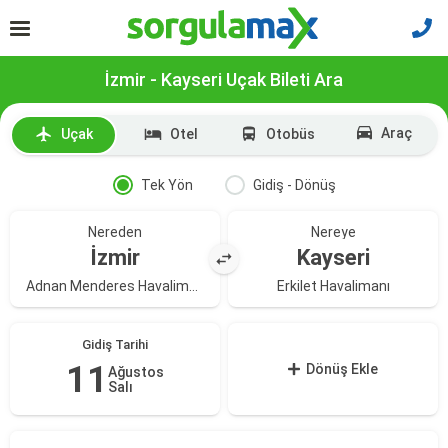
İzmir - Kayseri Uçak Bileti Ara
Araç
Uçak
Otel
Otobüs
Tek Yön
Gidiş - Dönüş
Nereden
Nereye
İzmir
Kayseri
Adnan Menderes Havalimanı
Erkilet Havalimanı
Gidiş Tarihi
11
Dönüş Ekle
Ağustos
Salı