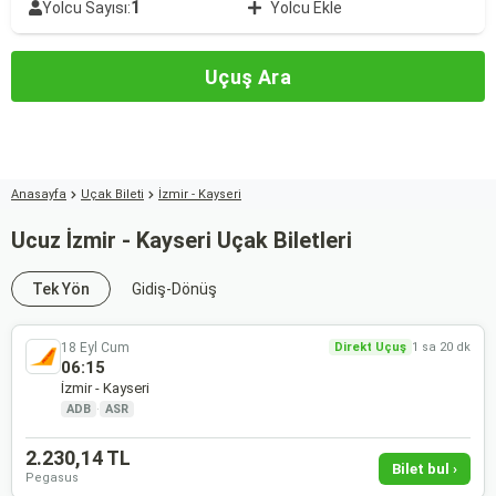
1
Yolcu Sayısı:
Yolcu Ekle
Uçuş Ara
Anasayfa
Uçak Bileti
İzmir - Kayseri
Ucuz İzmir - Kayseri Uçak Biletleri
Tek Yön
Gidiş-Dönüş
18 Eyl Cum
Direkt Uçuş
1 sa 20 dk
06:15
İzmir - Kayseri
ADB
·
ASR
2.230,14 TL
Bilet bul ›
Pegasus