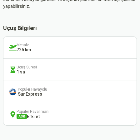
yapabilirsiniz.
Uçuş Bilgileri
Mesafe
725 km
Uçuş Süresi
1 sa
Popüler Havayolu
SunExpress
Popüler Havalimanı
Erkilet
ASR