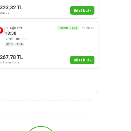
.323,32 TL
Bilet bul ›
gasus
31 Ağu Pzt
Direkt Uçuş
1 sa 35 dk
18:30
İzmir - Adana
ADB
·
ADA
.267,78 TL
Bilet bul ›
k Hava Yolları