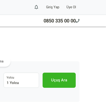
Giriş Yap
Üye Ol
0850 335 00 00
ama
Yolcu
Uçuş Ara
1 Yolcu