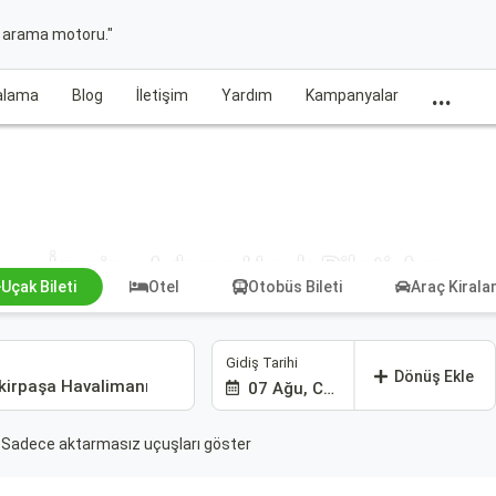
t arama motoru."
...
ralama
Blog
İletişim
Yardım
Kampanyalar
İzmir - Adana Uçak Bileti Ara
Uçak Bileti
Otel
Otobüs Bileti
Araç Kiral
Gidiş Tarihi
Dönüş Ekle
07 Ağu, Cum
Sadece aktarmasız uçuşları göster