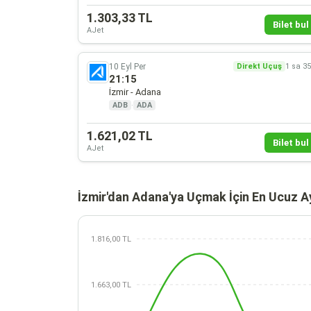
1.303,33 TL
Bilet bul 
AJet
10 Eyl Per
Direkt Uçuş
1 sa 3
21:15
İzmir - Adana
ADB
·
ADA
1.621,02 TL
Bilet bul 
AJet
İzmir'dan Adana'ya Uçmak İçin En Ucuz A
1.816,00 TL
1.663,00 TL