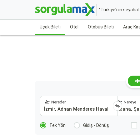
"Türkiye'nin seyaha
Uçak Bileti
Otel
Otobüs Bileti
Araç Ki
Nereden
Nereye
Tek Yön
Gidiş - Dönüş