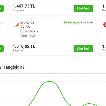
1.467,73 TL
1
›
Bilet bul ›
Pegasus
Pe
26 Ağu Çar
5 dk
Direkt Uçuş
1 sa 35 dk
22:35
İzmir - Adana
ADB
·
ADA
1.518,82 TL
1
›
Bilet bul ›
Pegasus
Tür
y Hangisidir?