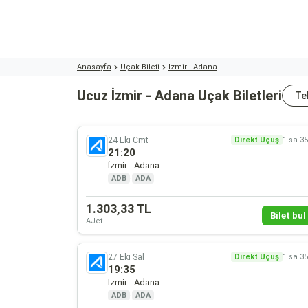
Anasayfa
Uçak Bileti
İzmir - Adana
Ucuz İzmir - Adana Uçak Biletleri
Te
24 Eki Cmt
Direkt Uçuş
1 sa 3
21:20
İzmir - Adana
ADB
·
ADA
1.303,33 TL
Bilet bul 
AJet
27 Eki Sal
Direkt Uçuş
1 sa 3
19:35
İzmir - Adana
ADB
·
ADA