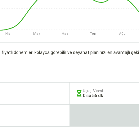
Nis
May
Haz
Tem
Ağu
fiyatlı dönemleri kolayca görebilir ve seyahat planınızı en avantajlı şekil
Uçuş Süresi
0 sa 55 dk