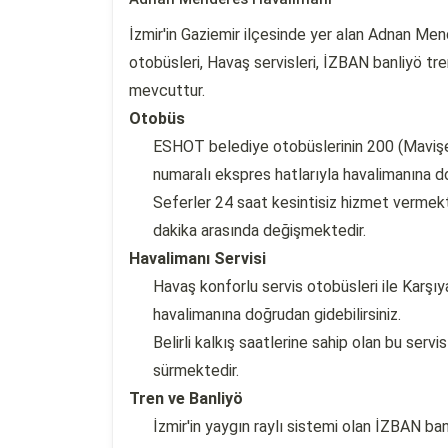
İzmir'in Gaziemir ilçesinde yer alan Adnan Me
otobüsleri, Havaş servisleri, İZBAN banliyö tre
mevcuttur.
Otobüs
ESHOT belediye otobüslerinin 200 (Mavişe
numaralı ekspres hatlarıyla havalimanına do
Seferler 24 saat kesintisiz hizmet vermekte
dakika arasında değişmektedir.
Havalimanı Servisi
Havaş konforlu servis otobüsleri ile Karşı
havalimanına doğrudan gidebilirsiniz.
Belirli kalkış saatlerine sahip olan bu serv
sürmektedir.
Tren ve Banliyö
İzmir'in yaygın raylı sistemi olan İZBAN ban