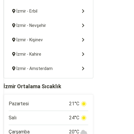
İzmir - Erbil
İzmir - Nevşehir
İzmir - Kişinev
İzmir - Kahire
İzmir - Amsterdam
İzmir Ortalama Sıcaklık
Pazartesi
21°C
Salı
24°C
Çarşamba
20°C