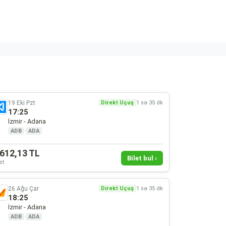
19 Eki Pzt
Direkt Uçuş
1 sa 35 dk
17:25
İzmir - Adana
ADB
·
ADA
.612,13 TL
Bilet bul ›
et
26 Ağu Çar
Direkt Uçuş
1 sa 35 dk
18:25
İzmir - Adana
ADB
·
ADA