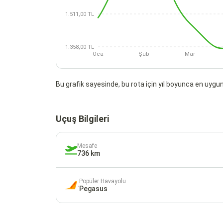
1.511,00 TL
1.358,00 TL
Oca
Şub
Mar
Bu grafik sayesinde, bu rota için yıl boyunca en uygun 
Uçuş Bilgileri
Mesafe
736 km
Popüler Havayolu
Pegasus