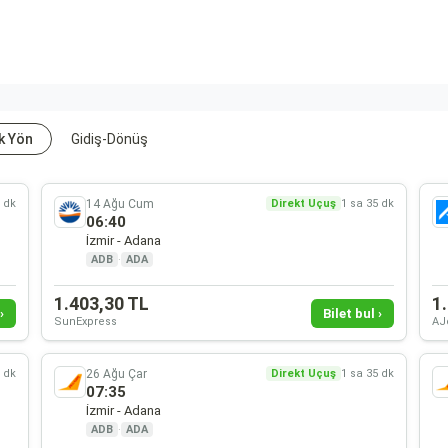
k Yön
Gidiş-Dönüş
14 Ağu Cum
5 dk
Direkt Uçuş
1 sa 35 dk
06:40
İzmir - Adana
ADB
·
ADA
1.403,30 TL
1
›
Bilet bul ›
SunExpress
AJ
26 Ağu Çar
5 dk
Direkt Uçuş
1 sa 35 dk
07:35
İzmir - Adana
ADB
·
ADA