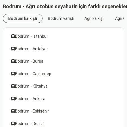
Bodrum - Ağrı otobüs seyahatin için farklı seçenekle
Bodrum kalkışlı
Bodrum varışlı
Ağrı kalkışlı
Ağrı va
Bodrum - İstanbul
Bodrum - Antalya
Bodrum - Bursa
Bodrum - Gaziantep
Bodrum - Kütahya
Bodrum - Ankara
Bodrum - Eskişehir
Bodrum - Denizli