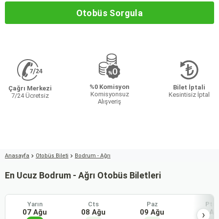
Otobüs Sorgula
%0 Komisyon
Bilet İptali
Çağrı Merkezi
Komisyonsuz
Kesintisiz İptal
7/24 Ücretsiz
Alışveriş
Anasayfa
Otobüs Bileti
Bodrum - Ağrı
En Ucuz Bodrum - Ağrı Otobüs Biletleri
Yarın
Cts
Paz
Pts
07 Ağu
08 Ağu
09 Ağu
10 Ağ
›