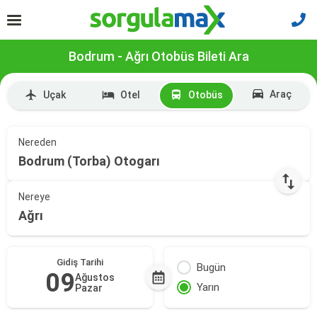
Bodrum - Ağrı Otobüs Bileti Ara
Araç
Uçak
Otel
Otobüs
Nereden
Bodrum (Torba) Otogarı
Nereye
Ağrı
Gidiş Tarihi
Bugün
09
Ağustos
Yarın
Pazar