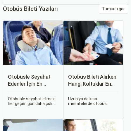
Otobüs Bileti Yazıları
Tümünü gör
Otobüsle Seyahat
Otobüs Bileti Alırken
Edenler İçin En
Hangi Koltuklar En
Konforlu Rotalar ve
Rahat? Koltuk Seçim
İpuçları
Rehberi
Otobüsle seyahat etmek,
Uzun ya da kısa
her geçen gün daha çok
mesafelerde otobüs
tercih edilen bir ulaşım
yolculuğu yapmak
şekli haline geliyor.
hayatımızın bir parçası
Otobüsle Seyahat Edenler
haline geldi. Ancak,
İçin En Konforlu Rotalar ve
otobüsle seyahat ederken
İpuçları başlıklı bu
koltuk seçiminin ne kadar