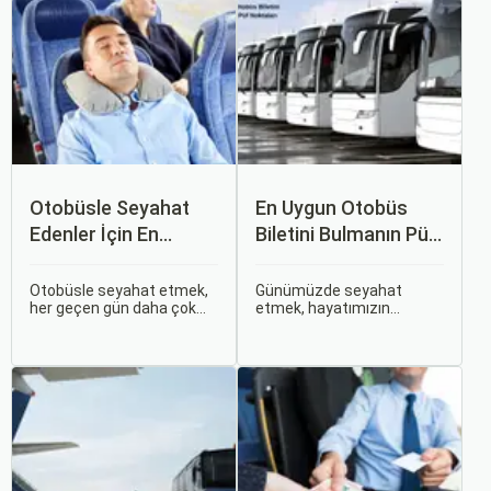
Otobüsle Seyahat
En Uygun Otobüs
Edenler İçin En
Biletini Bulmanın Püf
Konforlu Rotalar ve
Noktaları:
İpuçları
Sorgulamax.com
Otobüsle seyahat etmek,
Günümüzde seyahat
her geçen gün daha çok
etmek, hayatımızın
İpuçları
tercih edilen bir ulaşım
ayrılmaz bir parçası haline
şekli haline geliyor.
gelmiştir. İster iş seyahati,
Otobüsle Seyahat Edenler
ister tatil amaçlı olsun,
İçin En Konforlu Rotalar ve
seyahat etmek için çeşitli
İpuçları başlıklı bu
ulaşım seçenekleri
rehberde, otobüs
arasından en uygun olanı
yolculuğunuzu konforlu ve
seçmek oldukça önemlidir.
keyifli hale getirmek için
bilmeniz gereken her şeyi
bulacaksınız.