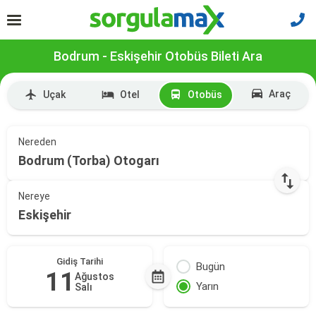
Bodrum - Eskişehir Otobüs Bileti Ara
Araç
Uçak
Otel
Otobüs
Nereden
Bodrum (Torba) Otogarı
Nereye
Eskişehir
Gidiş Tarihi
Bugün
11
Ağustos
Yarın
Salı