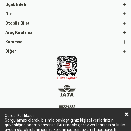
Uçak Bileti
Otel
Otobüs Bileti
Araç Kiralama
Kurumsal
Diğer
88229282
Çerez Politikası
15863
Sorgulamax olarak, bizimle paylaştığınız kişisel verilerinizin
güvenliğine önem veriyoruz. Bu amaçla çerez verilerinizin hukuka
uygun olarak işlenmesi ve korunması için azami hassasiyeti