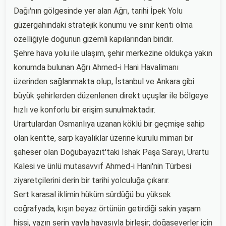
Dağı'nın gölgesinde yer alan Ağrı, tarihi İpek Yolu
güzergahındaki stratejik konumu ve sınır kenti olma
özelliğiyle doğunun gizemli kapılarından biridir.
Şehre hava yolu ile ulaşım, şehir merkezine oldukça yakın
konumda bulunan Ağrı Ahmed-i Hani Havalimanı
üzerinden sağlanmakta olup, İstanbul ve Ankara gibi
büyük şehirlerden düzenlenen direkt uçuşlar ile bölgeye
hızlı ve konforlu bir erişim sunulmaktadır.
Urartulardan Osmanlıya uzanan köklü bir geçmişe sahip
olan kentte, sarp kayalıklar üzerine kurulu mimari bir
şaheser olan Doğubayazıt'taki İshak Paşa Sarayı, Urartu
Kalesi ve ünlü mutasavvıf Ahmed-i Hani'nin Türbesi
ziyaretçilerini derin bir tarihi yolculuğa çıkarır.
Sert karasal iklimin hüküm sürdüğü bu yüksek
coğrafyada, kışın beyaz örtünün getirdiği sakin yaşam
hissi, yazın serin yayla havasıyla birleşir; doğaseverler için