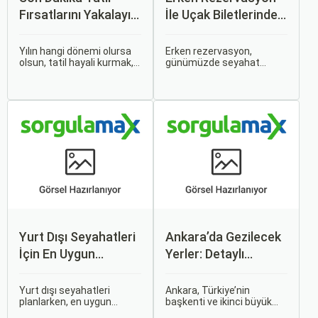
Fırsatlarını Yakalayın:
İle Uçak Biletlerinde
Uygun Uçak ve Otel
%50’ye Varan
İpuçları
İndirimler: Nasıl
Yılın hangi dönemi olursa
Erken rezervasyon,
olsun, tatil hayali kurmak,
günümüzde seyahat
Avantajlar Sağlanır?
bir sonraki seyahatinizi
severler için hem
planlamak heyecan
ekonomik hem de rahat bir
vericidir. Fakat son
uçuş deneyimi sunmanın
dakikada karar verip bir
en önemli yollarından biri
anda bavulları toplayıp yola
haline gelmiştir. Özellikle
çıkmak bazen zorlayıcı
tatil veya iş seyahatlerinde
olabilir.
uçak biletlerine erken
rezervasyon yapmak, daha
uygun fiyatlarla uçuş
imkanı sağlar.
Yurt Dışı Seyahatleri
Ankara’da Gezilecek
İçin En Uygun
Yerler: Detaylı
Zamanlar
Rehber
Yurt dışı seyahatleri
Ankara, Türkiye’nin
planlarken, en uygun
başkenti ve ikinci büyük
zaman dilimlerini seçmek
şehri olarak zengin tarihî