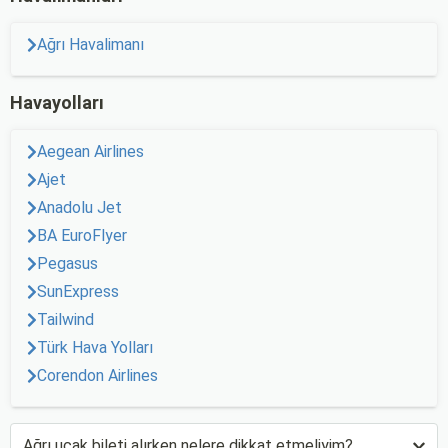
Ağrı Havalimanı
Havayolları
Aegean Airlines
Ajet
Anadolu Jet
BA EuroFlyer
Pegasus
SunExpress
Tailwind
Türk Hava Yolları
Corendon Airlines
Ağrı uçak bileti alırken nelere dikkat etmeliyim?