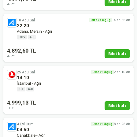
Bilet bul ›
AJet
18 Ağu Sal
Direkt Uçuş
14 sa 55 dk
22:20
Adana, Mersin - Ağrı
COV
·
AJI
4.892,60 TL
Bilet bul ›
AJet
25 Ağu Sal
Direkt Uçuş
2 sa 10 dk
14:10
İstanbul - Ağrı
IST
·
AJI
4.999,13 TL
Bilet bul ›
THY
4 Eyl Cum
Direkt Uçuş
8 sa 25 dk
04:50
Çanakkale - Ağrı