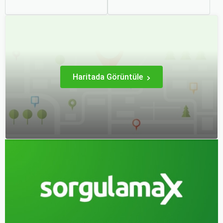
hem ekonomik açıdan
mirası, kültürel etkinlikleri
avantaj sağlar hem de
ve modern yaşam tarzı ile
daha keyifli bir tatil
dikkat çekmektedir.
geçirmenizi sağlar. Bu
Anadolu’nun kalbinde yer
yazıda, mevsimsel
alan bu şehir, hem tarihî
değişiklikleri, özel tatil
zenginlikleri hem de doğal
günlerini ve Sorgulamax.
güzellikleri ile
ziyaretçilerine çeşitli keşif
imkanları sunmaktadır.
Haritada Görüntüle