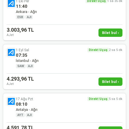
1 Eki Per
Direkt Uçuş
1 sa 35 dk
11:40
Ankara - Ağrı
ESB
·
AJI
3.003,96 TL
Bilet bul ›
AJet
1 Eyl Sal
Direkt Uçuş
2 sa 5 dk
07:35
İstanbul - Ağrı
SAW
·
AJI
4.293,96 TL
Bilet bul ›
AJet
17 Ağu Pzt
Direkt Uçuş
5 sa 5 dk
08:10
Antalya - Ağrı
AYT
·
AJI
4.591,78 TL