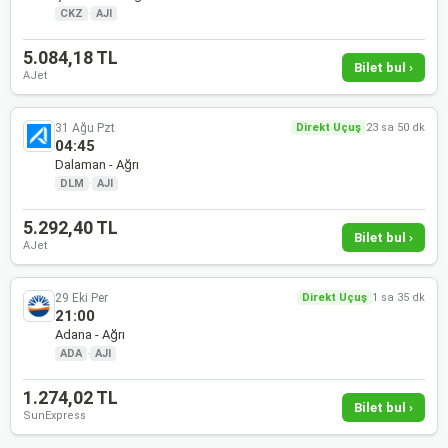
CKZ
·
AJI
5.084,18 TL
Bilet bul ›
AJet
31 Ağu Pzt
Direkt Uçuş
23 sa 50 dk
04:45
Dalaman - Ağrı
DLM
·
AJI
5.292,40 TL
Bilet bul ›
AJet
29 Eki Per
Direkt Uçuş
1 sa 35 dk
21:00
Adana - Ağrı
ADA
·
AJI
1.274,02 TL
Bilet bul ›
SunExpress