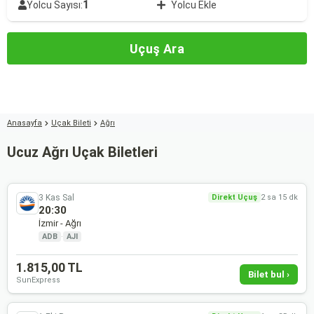
1
Yolcu Sayısı:
Yolcu Ekle
Uçuş Ara
Anasayfa
Uçak Bileti
Ağrı
Ucuz Ağrı Uçak Biletleri
3 Kas Sal
Direkt Uçuş
2 sa 15 dk
20:30
İzmir - Ağrı
ADB
·
AJI
1.815,00 TL
Bilet bul ›
SunExpress