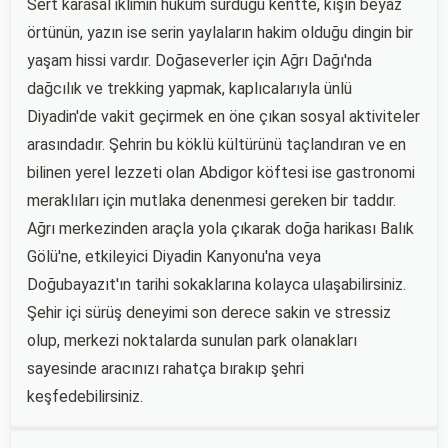
Sert karasal iklimin hüküm sürdüğü kentte, kışın beyaz
örtünün, yazın ise serin yaylaların hakim olduğu dingin bir
yaşam hissi vardır. Doğaseverler için Ağrı Dağı'nda
dağcılık ve trekking yapmak, kaplıcalarıyla ünlü
Diyadin'de vakit geçirmek en öne çıkan sosyal aktiviteler
arasındadır. Şehrin bu köklü kültürünü taçlandıran ve en
bilinen yerel lezzeti olan Abdigor köftesi ise gastronomi
meraklıları için mutlaka denenmesi gereken bir taddır.
Ağrı merkezinden araçla yola çıkarak doğa harikası Balık
Gölü'ne, etkileyici Diyadin Kanyonu'na veya
Doğubayazıt'ın tarihi sokaklarına kolayca ulaşabilirsiniz.
Şehir içi sürüş deneyimi son derece sakin ve stressiz
olup, merkezi noktalarda sunulan park olanakları
sayesinde aracınızı rahatça bırakıp şehri
keşfedebilirsiniz.