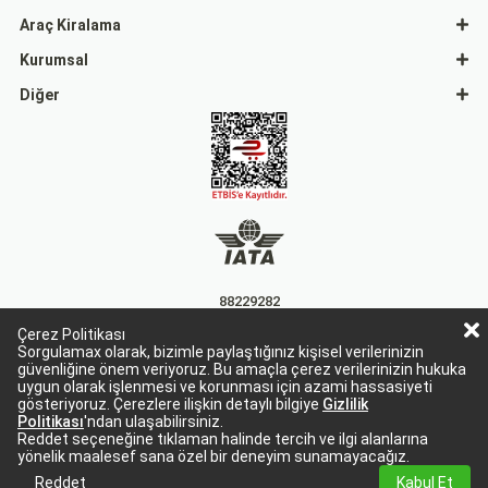
Araç Kiralama
Kurumsal
Diğer
88229282
Çerez Politikası
15863
Sorgulamax olarak, bizimle paylaştığınız kişisel verilerinizin
güvenliğine önem veriyoruz. Bu amaçla çerez verilerinizin hukuka
uygun olarak işlenmesi ve korunması için azami hassasiyeti
gösteriyoruz. Çerezlere ilişkin detaylı bilgiye
Gizlilik
Politikası
'ndan ulaşabilirsiniz.
Reddet seçeneğine tıklaman halinde tercih ve ilgi alanlarına
yönelik maalesef sana özel bir deneyim sunamayacağız.
Sorgulamax Turizim, TURSAB Belge No: 15863
Sorgulamax.com IATA üyesidir. '88229282'
Reddet
Kabul Et