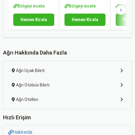
Bölgeyi incele
Bölgeyi incele
Bölgeyi
›
Hemen Kirala
Hemen Kirala
Hemen
Ağrı Hakkında Daha Fazla
Ağrı Uçak Bileti
Ağrı Otobüs Bileti
Ağrı Otelleri
Hızlı Erişim
Hakkında