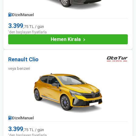
Dizel
Manuel
3.399
,75 TL / gün
'den başlayan fiyatlarla
Hemen Kirala
Renault Clio
veya benzeri
Dizel
Manuel
3.399
,75 TL / gün
'den başlayan fiyatlarla