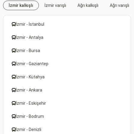
İzmir kalkışlı
İzmir varışlı
Ağrı kalkışlı
Ağrı varışlı
İzmir - İstanbul
İzmir - Antalya
İzmir - Bursa
İzmir - Gaziantep
İzmir - Kütahya
İzmir - Ankara
İzmir - Eskişehir
İzmir - Bodrum
İzmir - Denizli