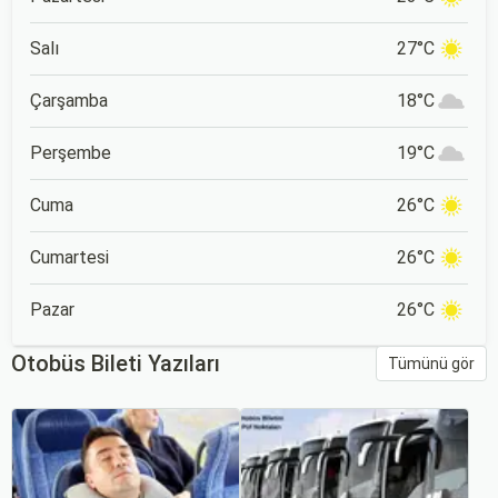
Salı
27°C
Çarşamba
18°C
Perşembe
19°C
Cuma
26°C
Cumartesi
26°C
Pazar
26°C
Otobüs Bileti Yazıları
Tümünü gör