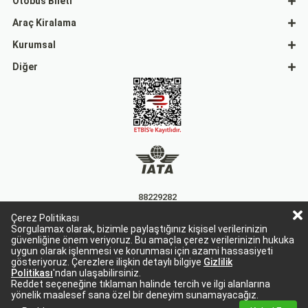
Otobüs Bileti
Araç Kiralama
Kurumsal
Diğer
88229282
Çerez Politikası
15863
Sorgulamax olarak, bizimle paylaştığınız kişisel verilerinizin
güvenliğine önem veriyoruz. Bu amaçla çerez verilerinizin hukuka
uygun olarak işlenmesi ve korunması için azami hassasiyeti
gösteriyoruz. Çerezlere ilişkin detaylı bilgiye
Gizlilik
Politikası
'ndan ulaşabilirsiniz.
Reddet seçeneğine tıklaman halinde tercih ve ilgi alanlarına
yönelik maalesef sana özel bir deneyim sunamayacağız.
Sorgulamax Turizim, TURSAB Belge No: 15863
Sorgulamax.com IATA üyesidir. '88229282'