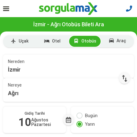
İzmir - Ağrı Otobüs Bileti Ara
Araç
Uçak
Otel
Otobüs
Nereden
İzmir
Nereye
Ağrı
Gidiş Tarihi
Bugün
10
Ağustos
Yarın
Pazartesi