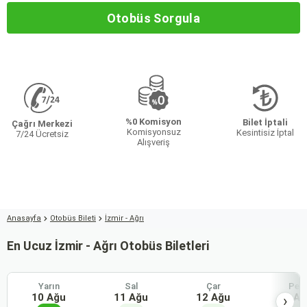
Otobüs Sorgula
%0 Komisyon
Bilet İptali
Çağrı Merkezi
Komisyonsuz
Kesintisiz İptal
7/24 Ücretsiz
Alışveriş
Anasayfa
Otobüs Bileti
İzmir - Ağrı
En Ucuz İzmir - Ağrı Otobüs Biletleri
Yarın
Sal
Çar
Per
10 Ağu
11 Ağu
12 Ağu
13 Ağ
›