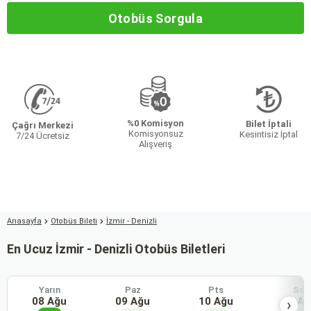
Otobüs Sorgula
%0 Komisyon
Bilet İptali
Çağrı Merkezi
Komisyonsuz
Kesintisiz İptal
7/24 Ücretsiz
Alışveriş
Anasayfa
Otobüs Bileti
İzmir - Denizli
En Ucuz İzmir - Denizli Otobüs Biletleri
Yarın
Paz
Pts
Sal
08 Ağu
09 Ağu
10 Ağu
11 Ağ
›