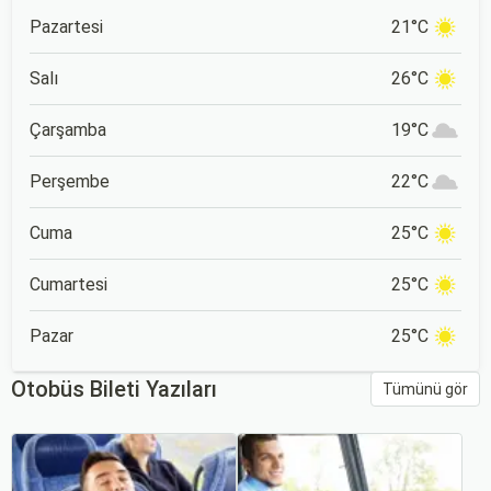
Pazartesi
21°C
Salı
26°C
Çarşamba
19°C
Perşembe
22°C
Cuma
25°C
Cumartesi
25°C
Pazar
25°C
Otobüs Bileti Yazıları
Tümünü gör