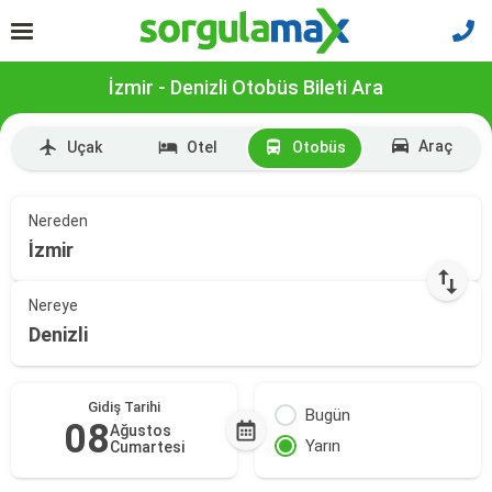
İzmir - Denizli Otobüs Bileti Ara
Araç
Uçak
Otel
Otobüs
Nereden
İzmir
Nereye
Denizli
Gidiş Tarihi
Bugün
08
Ağustos
Yarın
Cumartesi