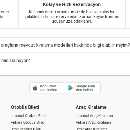
Kolay ve Hızlı Rezervasyon
 eder.
Kullanıcı dostu arayüzümüz ile hızlı ve kolay bir
de
şekilde biletinizi rezerve edin. Zaman kaybetmeden
uçuşunuza odaklanın.
araçların mevcut kiralama modelleri hakkında bilgi alabilir miyim?
 nasıl sunuyor?
App Store
Google Play
'dan indirin
'den indirin
Otobüs Bileti
Araç Kiralama
İstanbul Otobüs Bileti
İstanbul Araç Kiralama
Ankara Otobüs Bileti
Ankara Araç Kiralama
İzmir Otobüs Bileti
İzmir Araç Kiralama