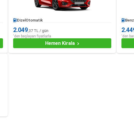
Dizel
Otomatik
Benz
2.049
2.44
,37 TL / gün
'den başlayan fiyatlarla
'den ba
Hemen Kirala