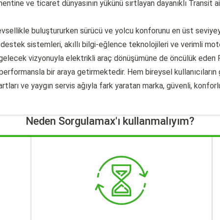
ntine ve ticaret dünyasının yükünü sırtlayan dayanıklı Transit ai
levsellikle buluştururken sürücü ve yolcu konforunu en üst seviye
 destek sistemleri, akıllı bilgi-eğlence teknolojileri ve verimli mo
ir gelecek vizyonuyla elektrikli araç dönüşümüne de öncülük eden F
performansla bir araya getirmektedir. Hem bireysel kullanıcıları
tları ve yaygın servis ağıyla fark yaratan marka, güvenli, konfor
Neden Sorgulamax'ı kullanmalıyım?