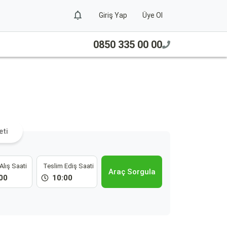
Giriş Yap
Üye Ol
0850 335 00 00
eti
Alış Saati
Teslim Ediş Saati
Araç Sorgula
00
10:00