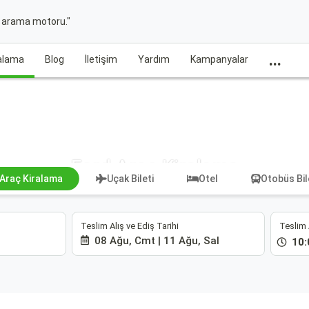
t arama motoru."
...
ralama
Blog
İletişim
Yardım
Kampanyalar
Ford Araç Kiralama
Araç Kiralama
Uçak Bileti
Otel
Otobüs Bil
Teslim Alış ve Ediş Tarihi
Teslim 
08 Ağu, Cmt | 11 Ağu, Sal
10: