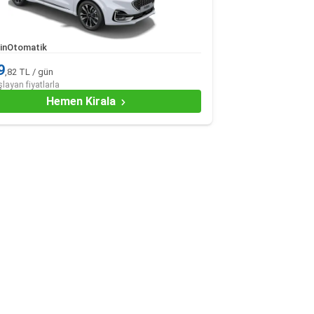
in
Otomatik
9
,82 TL / gün
şlayan fiyatlarla
Hemen Kirala