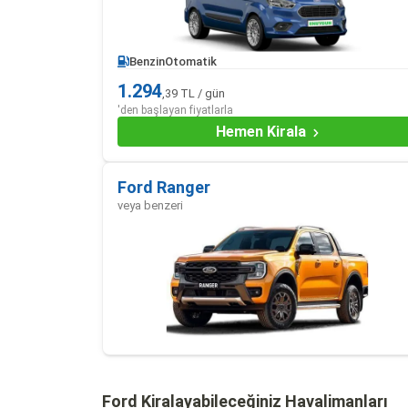
Benzin
Otomatik
1.294
,39 TL / gün
'den başlayan fiyatlarla
Hemen Kirala
Ford Ranger
veya benzeri
Ford Kiralayabileceğiniz Havalimanları