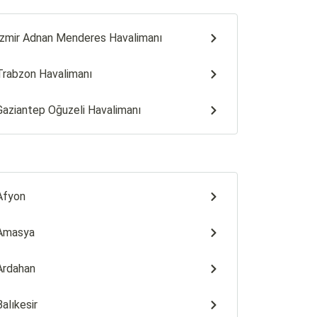
İzmir Adnan Menderes Havalimanı
Trabzon Havalimanı
Gaziantep Oğuzeli Havalimanı
Afyon
Amasya
Ardahan
Balıkesir