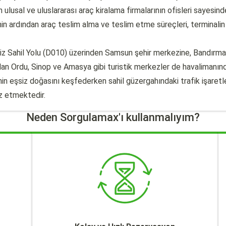
 ulusal ve uluslararası araç kiralama firmalarının ofisleri sayesind
n ardından araç teslim alma ve teslim etme süreçleri, terminalin
iz Sahil Yolu (D010) üzerinden Samsun şehir merkezine, Bandırm
olan Ordu, Sinop ve Amasya gibi turistik merkezler de havalimanın
in eşsiz doğasını keşfederken sahil güzergahındaki trafik işaretle
z etmektedir.
Neden Sorgulamax'ı kullanmalıyım?