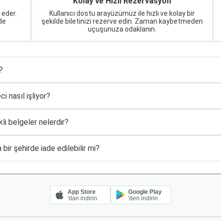
Kolay ve Hızlı Rezervasyon
 eder.
Kullanıcı dostu arayüzümüz ile hızlı ve kolay bir
de
şekilde biletinizi rezerve edin. Zaman kaybetmeden
uçuşunuza odaklanın.
?
 nasıl işliyor?
li belgeler nelerdir?
ir şehirde iade edilebilir mi?
App Store
Google Play
'dan indirin
'den indirin