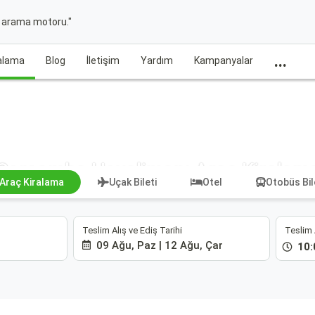
t arama motoru."
...
ralama
Blog
İletişim
Yardım
Kampanyalar
Çarşamba Havalimanı Araç Kiralam
Araç Kiralama
Uçak Bileti
Otel
Otobüs Bil
Teslim Alış ve Ediş Tarihi
Teslim 
09 Ağu, Paz | 12 Ağu, Çar
10: