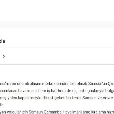
zla
'nin en önemli ulaşım merkezlerinden biri olarak Samsun'un Çarşa
umlanan havalimanı, hem iç hat hem de dış hat uçuşlarıyla bölge 
miş yolcu kapasitesiyle dikkat çeken bu tesis, Samsun ve çevre il
r.
yen yolcular için Samsun Çarşamba Havalimanı araç kiralama hizme