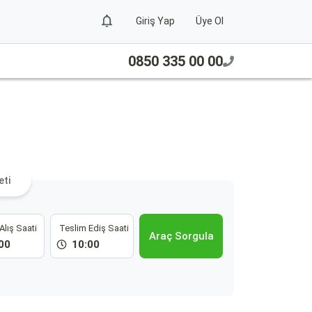
Giriş Yap
Üye Ol
0850 335 00 00
a
eti
Alış Saati
Teslim Ediş Saati
Araç Sorgula
00
10:00