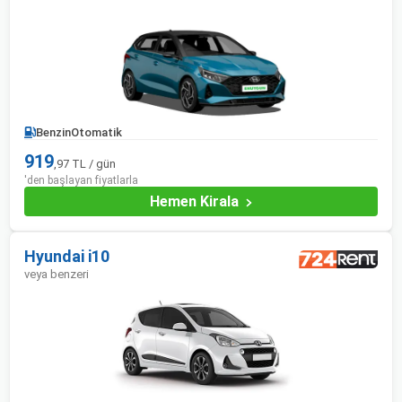
Benzin
Otomatik
919
,97 TL / gün
'den başlayan fiyatlarla
Hemen Kirala
Hyundai i10
veya benzeri