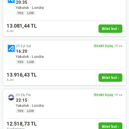
20:35
Yakutsk - Londra
YKS
·
LGW
13.081,44 TL
Bilet bul ›
AJet
29 Eyl Sal
Direkt Uçuş
10 sa
16:20
Yakutsk - Londra
YKS
·
LGW
13.916,43 TL
Bilet bul ›
AJet
29 Eki Per
Direkt Uçuş
10 sa
22:15
Yakutsk - Londra
YKS
·
LGW
12.518,73 TL
Bilet bul ›
SunExpress