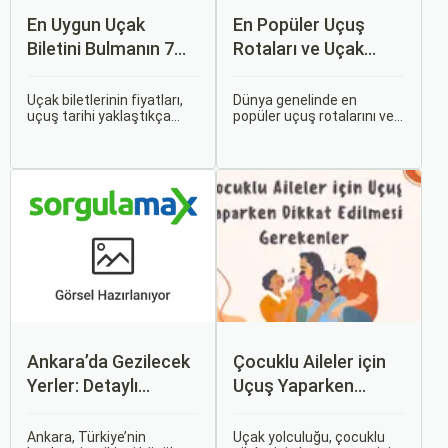
En Uygun Uçak
En Popüler Uçuş
Biletini Bulmanın 7
Rotaları ve Uçak
Püf Noktası
Bileti Fiyatları
Uçak biletlerinin fiyatları,
Dünya genelinde en
uçuş tarihi yaklaştıkça
popüler uçuş rotalarını ve
genellikle artar. Bu yüzden
bu rotalardaki uçak bileti
erken rezervasyon
fiyatlarına dair ayrıntılı bir
yapmak, bütçenizden
analiz yapmak oldukça
tasarruf etmenin en etkili
kapsamlı bir konudur. En
yollarından biridir.
popüler rotalar, çeşitli
faktörlere bağlı olarak
değişebilir; bunlar arasında
ekonomik durumlar, turizm
trendleri ve uluslararası
ilişkiler bulunmaktadır.
Ankara’da Gezilecek
Çocuklu Aileler için
Yerler: Detaylı
Uçuş Yaparken
Rehber
Dikkat Edilmesi
Gerekenler
Ankara, Türkiye’nin
Uçak yolculuğu, çocuklu