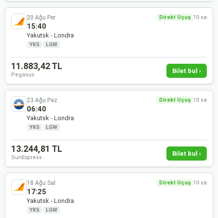
20 Ağu Per
Direkt Uçuş
10 sa
15:40
Yakutsk - Londra
YKS
·
LGW
11.883,42 TL
Bilet bul ›
Pegasus
23 Ağu Paz
Direkt Uçuş
10 sa
06:40
Yakutsk - Londra
YKS
·
LGW
13.244,81 TL
Bilet bul ›
SunExpress
18 Ağu Sal
Direkt Uçuş
10 sa
17:25
Yakutsk - Londra
YKS
·
LGW