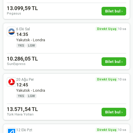
13.099,59 TL
Bilet bul ›
Pegasus
6 Eki Sal
Direkt Uçuş
10 sa
14:35
Yakutsk - Londra
YKS
·
LGW
10.286,05 TL
Bilet bul ›
SunExpress
20 Ağu Per
Direkt Uçuş
10 sa
12:45
Yakutsk - Londra
YKS
·
LGW
13.571,54 TL
Bilet bul ›
Türk Hava Yolları
12 Eki Pzt
Direkt Uçuş
10 sa