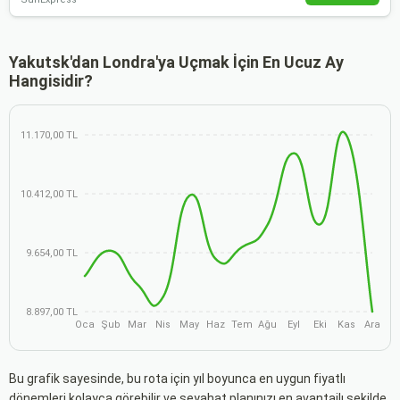
Yakutsk'dan Londra'ya Uçmak İçin En Ucuz Ay
Hangisidir?
11.170,00 TL
10.412,00 TL
9.654,00 TL
8.897,00 TL
Oca
Şub
Mar
Nis
May
Haz
Tem
Ağu
Eyl
Eki
Kas
Ara
Bu grafik sayesinde, bu rota için yıl boyunca en uygun fiyatlı
dönemleri kolayca görebilir ve seyahat planınızı en avantajlı şekilde