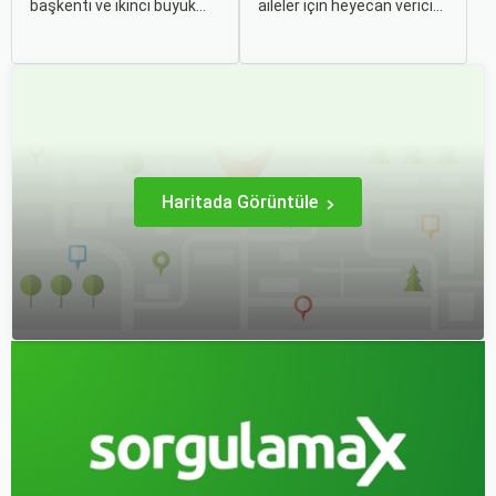
başkenti ve ikinci büyük
aileler için heyecan verici
şehri olarak zengin tarihî
olmasının yanı sıra, bazen
mirası, kültürel etkinlikleri
zorlu ve stresli bir deneyim
ve modern yaşam tarzı ile
olabilir. Ancak, doğru
dikkat çekmektedir.
hazırlık ve stratejilerle bu
Anadolu’nun kalbinde yer
deneyimi hem sizin hem
alan bu şehir, hem tarihî
de çocuklarınız için keyifli
zenginlikleri hem de doğal
hale getirebilirsiniz.
güzellikleri ile
ziyaretçilerine çeşitli keşif
imkanları sunmaktadır.
Haritada Görüntüle