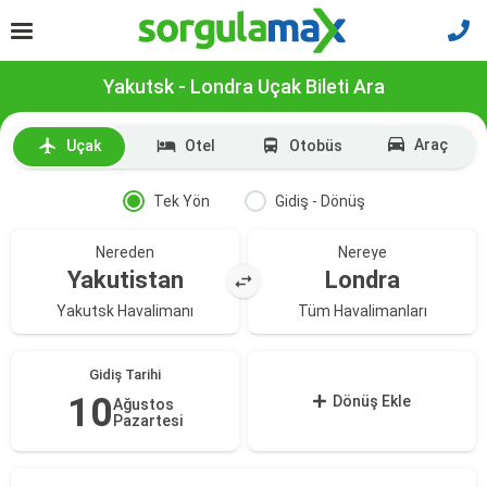
Yakutsk - Londra Uçak Bileti Ara
Araç
Uçak
Otel
Otobüs
Tek Yön
Gidiş - Dönüş
Nereden
Nereye
Yakutistan
Londra
Yakutsk Havalimanı
Tüm Havalimanları
Gidiş Tarihi
10
Dönüş Ekle
Ağustos
Pazartesi