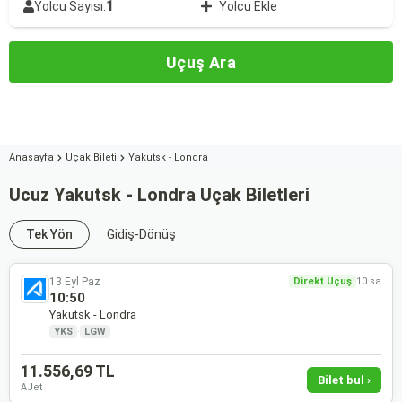
1
Yolcu Sayısı:
Yolcu Ekle
Uçuş Ara
Anasayfa
Uçak Bileti
Yakutsk - Londra
Ucuz Yakutsk - Londra Uçak Biletleri
Tek Yön
Gidiş-Dönüş
13 Eyl Paz
Direkt Uçuş
10 sa
10:50
Yakutsk - Londra
YKS
·
LGW
11.556,69 TL
Bilet bul ›
AJet