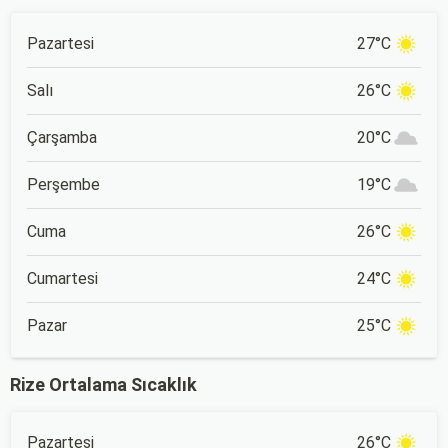
Pazartesi
27°C
Salı
26°C
Çarşamba
20°C
Perşembe
19°C
Cuma
26°C
Cumartesi
24°C
Pazar
25°C
Rize Ortalama Sıcaklık
Pazartesi
26°C