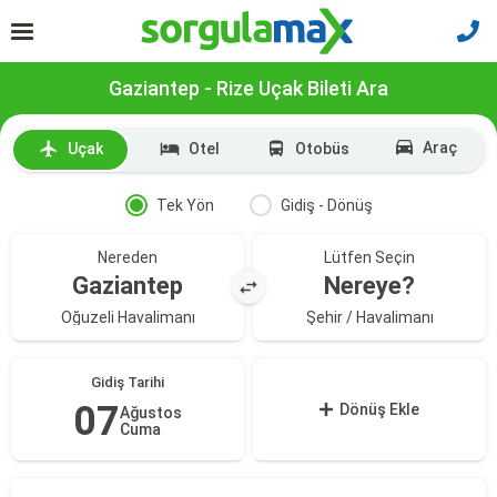
Gaziantep - Rize Uçak Bileti Ara
Araç
Uçak
Otel
Otobüs
Tek Yön
Gidiş - Dönüş
Nereden
Lütfen Seçin
Gaziantep
Nereye?
Oğuzeli Havalimanı
Şehir / Havalimanı
Gidiş Tarihi
07
Dönüş Ekle
Ağustos
Cuma