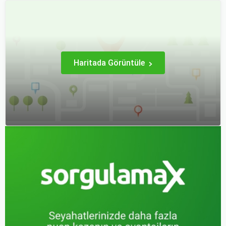
araştırma ile uygun fiyatlı
puanları ve çeşitli seyahat
uçak bileti bulmak
fırsatları giriyor.
mümkündür.
Haritada Görüntüle