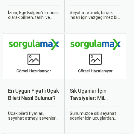
Rehber
Bileti Taktikleri
İzmir, Ege Bölgesi’nin incisi
Seyahat etmek, birçok
olarak bilinen, tarihi ve
insan için vazgeçilmez bir
kültürel zenginlikleri, doğal
tutkudur. Yeni yerler
güzellikleri ve modern
keşfetmek, farklı
yaşam tarzı ile öne çıkan
kültürlerle tanışmak ve
bir şehirdir. Türkiye’nin en
unutulmaz anılar
büyük üçüncü şehri olan
biriktirmek için seyahat
İzmir, farklı dönemlere ait
etmek harika bir yoldur.
tarihi eserleri, eşsiz plajları
ve renkli gece hayatı ile
ziyaretçilerine unutulmaz
deneyimler sunmaktadır.
En Uygun Fiyatlı Uçak
Sık Uçanlar İçin
Bileti Nasıl Bulunur?
Tavsiyeler: Mil
Puanları ve Fırsatlar
Uçak bileti fiyatları,
Günümüzde sık seyahat
seyahat etmeyi sevenler
edenler için uçuşlardan
için önemli bir maliyet
maksimum verim almak
kalemidir. Ancak, doğru
oldukça önemli. Bu
stratejiler ve biraz
noktada devreye mil