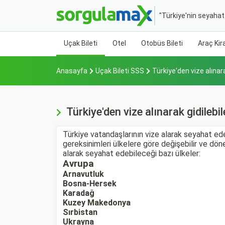
"Türkiye'nin seyaha
Uçak Bileti
Otel
Otobüs Bileti
Araç Ki
Anasayfa
Uçak Bileti SSS
Türkiye'den vize alınara
Türkiye'den vize alınarak gidilebil
Türkiye vatandaşlarının vize alarak seyahat ede
gereksinimleri ülkelere göre değişebilir ve dön
alarak seyahat edebileceği bazı ülkeler:
Avrupa
Arnavutluk
Bosna-Hersek
Karadağ
Kuzey Makedonya
Sırbistan
Ukrayna