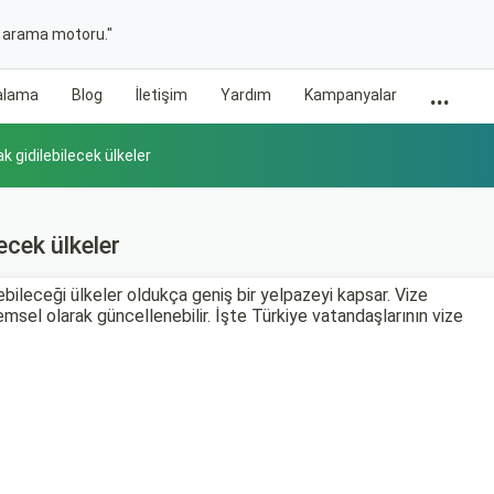
t arama motoru."
...
ralama
Blog
İletişim
Yardım
Kampanyalar
k gidilebilecek ülkeler
ecek ülkeler
bileceği ülkeler oldukça geniş bir yelpazeyi kapsar. Vize
emsel olarak güncellenebilir. İşte Türkiye vatandaşlarının vize