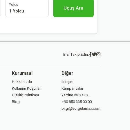
Yolcu
Uçuş Ara
1 Yolcu
Bizi Takip Edin:
Kurumsal
Diğer
Hakkımızda
İletişim
Kullanım Koşulları
Kampanyalar
Gizlilik Politikası
Yardım ve S.S.S.
Blog
+90 850 335 00 00
bilgi@sorgulamax.com