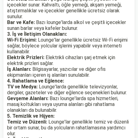
içecekler sunar. Kahvaltı, öğle yemeği, akşam yemeği,
atıştırmalıklar ve içecekler genellikle ücretsiz olarak
sunulur.
Bar ve Kafe:
Bazı lounge'larda alkol ve çeşitli içecekler
sunan barlar veya kafeler bulunur.
3. İş ve İletişim Olanakları:
Wi-Fi Erişimi:
Lounge'lar genellikle ücretsiz Wi-Fi erişimi
sağlar, böylece yolcular işlerini yapabilir veya interneti
kullanabilir.
Elektrik Prizleri:
Elektrikli cihazları şarj etmek için
elektrik prizleri sağlar.
İş Alanları:
Bilgisayarlar, yazıcılar ve diğer ofis
ekipmanları içeren iş alanları sunulabilir.
4. Rahatlama ve Eğlence:
TV ve Medya:
Lounge'larda genellikle televizyonlar,
dergiler, gazeteler ve diğer eğlence seçenekleri bulunur.
Gevşeme Alanları:
Bazı lounge'larda spa hizmetleri,
masaj koltukları veya uyuma alanları gibi rahatlama
olanakları da bulunabilir.
5. Temizlik ve Hijyen:
Temiz ve Düzenli:
Lounge'lar genellikle temiz ve düzenli
bir ortam sunar, bu da yolcuların rahatlamasına yardımcı
olur.