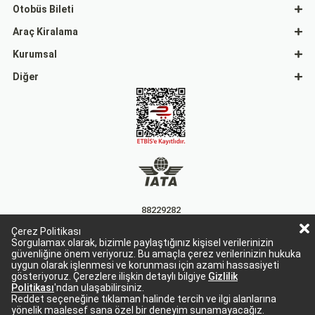
Otobüs Bileti
Araç Kiralama
Kurumsal
Diğer
88229282
Çerez Politikası
15863
Sorgulamax olarak, bizimle paylaştığınız kişisel verilerinizin
güvenliğine önem veriyoruz. Bu amaçla çerez verilerinizin hukuka
uygun olarak işlenmesi ve korunması için azami hassasiyeti
gösteriyoruz. Çerezlere ilişkin detaylı bilgiye
Gizlilik
Politikası
'ndan ulaşabilirsiniz.
Reddet seçeneğine tıklaman halinde tercih ve ilgi alanlarına
yönelik maalesef sana özel bir deneyim sunamayacağız.
Sorgulamax Turizim, TURSAB Belge No: 15863