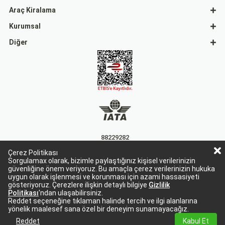
Araç Kiralama
Kurumsal
Diğer
88229282
Çerez Politikası
15863
Sorgulamax olarak, bizimle paylaştığınız kişisel verilerinizin
güvenliğine önem veriyoruz. Bu amaçla çerez verilerinizin hukuka
uygun olarak işlenmesi ve korunması için azami hassasiyeti
gösteriyoruz. Çerezlere ilişkin detaylı bilgiye
Gizlilik
Politikası
'ndan ulaşabilirsiniz.
Reddet seçeneğine tıklaman halinde tercih ve ilgi alanlarına
yönelik maalesef sana özel bir deneyim sunamayacağız.
Sorgulamax Turizim, TURSAB Belge No: 15863
Sorgulamax.com IATA üyesidir. '88229282'
Reddet
Kabul Et