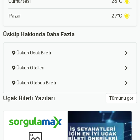
Cumartesi
26°C
Pazar
27°C
Üsküp Hakkında Daha Fazla
Üsküp Uçak Bileti
Üsküp Otelleri
Üsküp Otobüs Bileti
Uçak Bileti Yazıları
Tümünü gör