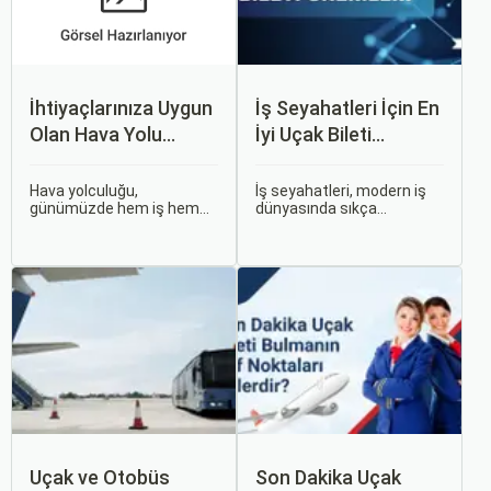
İhtiyaçlarınıza Uygun
İş Seyahatleri İçin En
Olan Hava Yolu
İyi Uçak Bileti
Firmasını Nasıl
Önerileri
Seçersiniz?
Hava yolculuğu,
İş seyahatleri, modern iş
günümüzde hem iş hem
dünyasında sıkça
de tatil amaçlı seyahat
karşılaşılan ve işlevselliği
edenler için vazgeçilmez
sağlamak adına özenle
bir ulaşım şekli haline geldi.
planlanması gereken
Ancak, her hava yolu
süreçlerdir. Özellikle uçak
firması sunduğu hizmetler
bileti seçimi, seyahatinizin
ve fiyatlandırma politikaları
başarısını doğrudan
açısından farklılık gösterir.
etkileyen unsurlardan
biridir.
Uçak ve Otobüs
Son Dakika Uçak