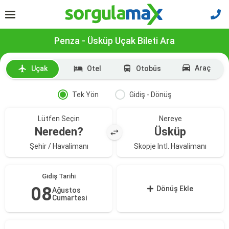
Penza - Üsküp Uçak Bileti Ara
Araç
Uçak
Otel
Otobüs
Tek Yön
Gidiş - Dönüş
Lütfen Seçin
Nereye
Nereden?
Üsküp
Şehir / Havalimanı
Skopje Intl. Havalimanı
Gidiş Tarihi
08
Dönüş Ekle
Ağustos
Cumartesi