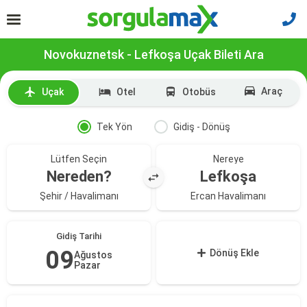
Novokuznetsk - Lefkoşa Uçak Bileti Ara
Araç
Uçak
Otel
Otobüs
Tek Yön
Gidiş - Dönüş
Lütfen Seçin
Nereye
Nereden?
Lefkoşa
Şehir / Havalimanı
Ercan Havalimanı
Gidiş Tarihi
09
Dönüş Ekle
Ağustos
Pazar