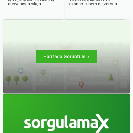
dünyasında sıkça
ekonomik hem de zaman
karşılaşılan ve işlevselliği
açısından en verimli seçimi
sağlamak adına özenle
yapmak açısından dikkat
planlanması gereken
edilmesi gereken birçok
süreçlerdir. Özellikle uçak
unsuru barındırır. Bu
bileti seçimi, seyahatinizin
makalede, uçak bileti
başarısını doğrudan
alırken dikkat etmeniz
etkileyen unsurlardan
gereken önemli noktaları
biridir.
ele alacak ve Sorgulamax.
Haritada Görüntüle