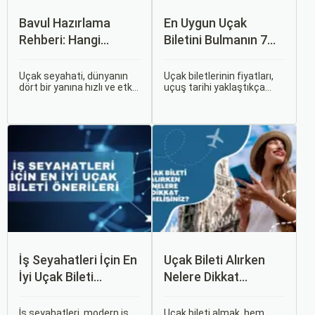
Bavul Hazırlama
En Uygun Uçak
Rehberi: Hangi
Biletini Bulmanın 7
Eşyalar Yanınıza
Püf Noktası
Alınmalı?
Uçak seyahati, dünyanın
Uçak biletlerinin fiyatları,
dört bir yanına hızlı ve etkili
uçuş tarihi yaklaştıkça
bir şekilde ulaşmanın en
genellikle artar. Bu yüzden
popüler yollarından biridir.
erken rezervasyon
Ancak, bu tür seyahatler
yapmak, bütçenizden
için bavul hazırlamak,
tasarruf etmenin en etkili
doğru yapılmazsa stresli
yollarından biridir.
bir deneyim olabilir.
İş Seyahatleri İçin En
Uçak Bileti Alırken
İyi Uçak Bileti
Nelere Dikkat
Önerileri
Etmelisiniz?
İş seyahatleri, modern iş
Uçak bileti almak, hem