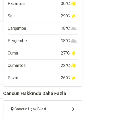
Pazartesi
30°C
Salı
29°C
Çarşamba
18°C
Perşembe
18°C
Cuma
27°C
Cumartesi
22°C
Pazar
26°C
Cancun Hakkında Daha Fazla
Cancun Uçak Bileti