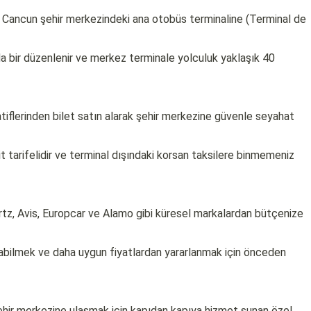
 Cancun şehir merkezindeki ana otobüs terminaline (Terminal de
a bir düzenlenir ve merkez terminale yolculuk yaklaşık 40
atiflerinden bilet satın alarak şehir merkezine güvenle seyahat
t tarifelidir ve terminal dışındaki korsan taksilere binmemeniz
tz, Avis, Europcar ve Alamo gibi küresel markalardan bütçenize
abilmek ve daha uygun fiyatlardan yararlanmak için önceden
hir merkezine ulaşmak için kapıdan kapıya hizmet sunan özel