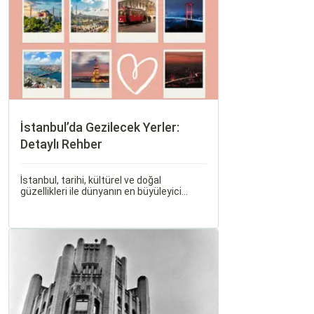
İstanbul’da Gezilecek Yerler:
Detaylı Rehber
İstanbul, tarihi, kültürel ve doğal
güzellikleri ile dünyanın en büyüleyici
şehirlerinden biridir. İki kıtayı birleştiren bu
şehir, binlerce yıllık tarihine rağmen
modern dünyanın dinamikleriyle uyum
içinde yaşamaktadır.