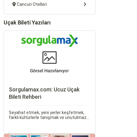
Cancun Otelleri
Uçak Bileti Yazıları
Sorgulamax.com: Ucuz Uçak
Bileti Rehberi
Seyahat etmek, yeni yerler keşfetmek,
farklı kültürlerle tanışmak ve unutulmaz
anılar biriktirmek için mükemmel bir
yoldur. Bu yolculukların ilk adımı ise,
genellikle bir uçak bileti satın almaktır.