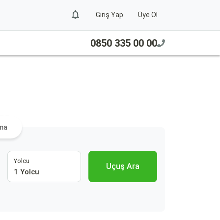
Giriş Yap
Üye Ol
0850 335 00 00
ra
ama
Yolcu
Uçuş Ara
1 Yolcu