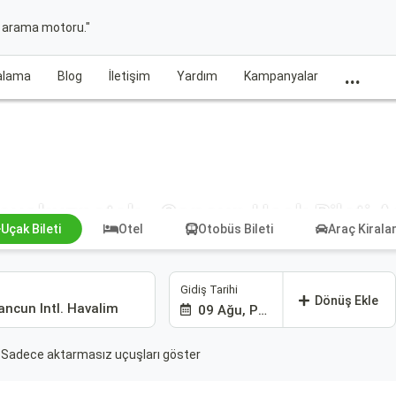
t arama motoru."
...
ralama
Blog
İletişim
Yardım
Kampanyalar
ovokuznetsk - Cancun Uçak Bileti A
Uçak Bileti
Otel
Otobüs Bileti
Araç Kiral
Gidiş Tarihi
Dönüş Ekle
09 Ağu, Paz
Sadece aktarmasız uçuşları göster