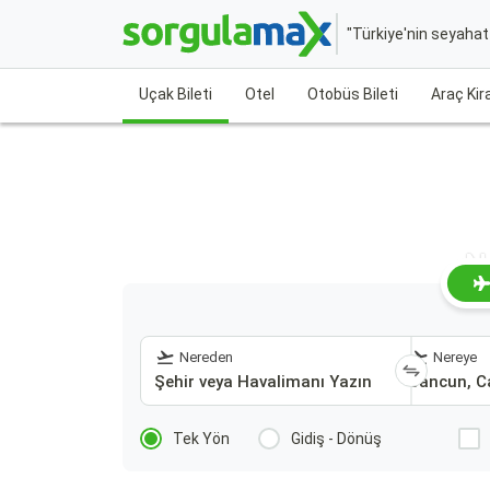
"Türkiye'nin seyaha
Uçak Bileti
Otel
Otobüs Bileti
Araç Ki
N
Nereden
Nereye
Tek Yön
Gidiş - Dönüş