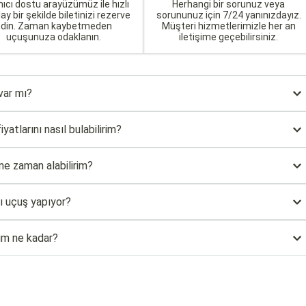
nıcı dostu arayüzümüz ile hızlı
Herhangi bir sorunuz veya
lay bir şekilde biletinizi rezerve
sorununuz için 7/24 yanınızdayız.
edin. Zaman kaybetmeden
Müşteri hizmetlerimizle her an
uçuşunuza odaklanın.
iletişime geçebilirsiniz.
var mı?
atlarını nasıl bulabilirim?
ne zaman alabilirim?
ı uçuş yapıyor?
ım ne kadar?