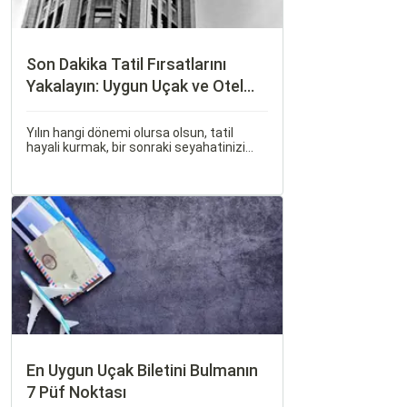
Son Dakika Tatil Fırsatlarını
Yakalayın: Uygun Uçak ve Otel
İpuçları
Yılın hangi dönemi olursa olsun, tatil
hayali kurmak, bir sonraki seyahatinizi
planlamak heyecan vericidir. Fakat son
dakikada karar verip bir anda bavulları
toplayıp yola çıkmak bazen zorlayıcı
olabilir.
En Uygun Uçak Biletini Bulmanın
7 Püf Noktası