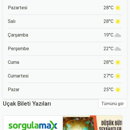
Pazartesi
28°C
Salı
28°C
Çarşamba
19°C
Perşembe
22°C
Cuma
28°C
Cumartesi
27°C
Pazar
25°C
Uçak Bileti Yazıları
Tümünü gör