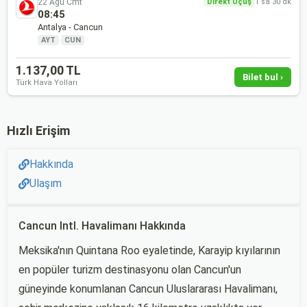
22 Ağu Cmt
Direkt Uçuş
1 sa 30 dk
08:45
Antalya - Cancun
AYT
·
CUN
1.137,00 TL
Bilet bul ›
Türk Hava Yolları
Hızlı Erişim
Hakkında
Ulaşım
Cancun Intl. Havalimanı Hakkında
Meksika'nın Quintana Roo eyaletinde, Karayip kıyılarının
en popüler turizm destinasyonu olan Cancun'un
güneyinde konumlanan Cancun Uluslararası Havalimanı,