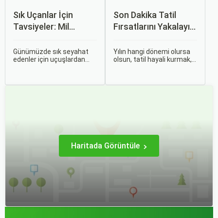
Sık Uçanlar İçin
Son Dakika Tatil
Tavsiyeler: Mil
Fırsatlarını Yakalayın:
Puanları ve Fırsatlar
Uygun Uçak ve Otel
İpuçları
Günümüzde sık seyahat
Yılın hangi dönemi olursa
edenler için uçuşlardan
olsun, tatil hayali kurmak,
maksimum verim almak
bir sonraki seyahatinizi
oldukça önemli. Bu
planlamak heyecan
noktada devreye mil
vericidir. Fakat son
puanları ve çeşitli seyahat
dakikada karar verip bir
fırsatları giriyor.
anda bavulları toplayıp yola
çıkmak bazen zorlayıcı
olabilir.
Haritada Görüntüle