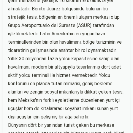
şehir merkezine yaklaşık 16 kilometre uzaklıkta yer
almaktadır. Benito Juárez bölgesinde bulunan bu
stratejik tesis, bölgenin en önemli ulaşım merkezi olup
Grupo Aeroportuario del Sureste (ASUR) tarafından
işletilmektedir. Latin Amerika'nın en yoğun hava
terminallerinden biri olan havalimanı, bölge turizminin ve
ticaretinin gelişmesinde anahtar bir rol oynamaktadır.
Yıllık 30 milyondan fazla yolcu kapasitesine sahip olan
havalimanı, modern bir altyapıyla tasarlanmış dört adet
aktif yolcu terminali ile hizmet vermektedir. Yolcu
konforunu ön planda tutan mimarisi, geniş bekleme
alanları ve zengin sosyal imkanlarıyla dikkat çeken tesis;
hem Meksika'nın farklı eyaletlerine düzenlenen yurt içi
uçuşlar hem de kıtalararası seyahat imkanı sunan yurt
dışı uçuşlar için gelişmiş bir ağa sahiptir.
Dünyanın dört bir yanından turist çeken bu merkeze