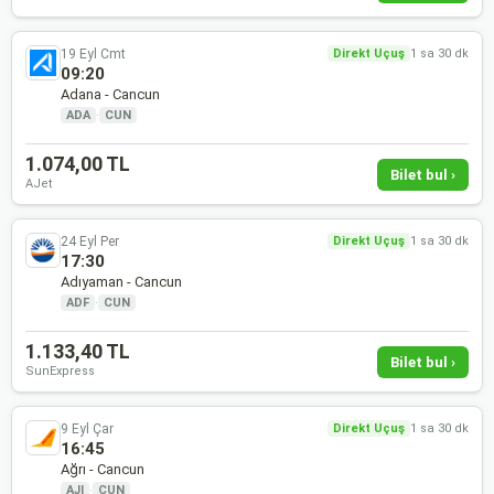
19 Eyl Cmt
Direkt Uçuş
1 sa 30 dk
09:20
Adana - Cancun
ADA
·
CUN
1.074,00 TL
Bilet bul ›
AJet
24 Eyl Per
Direkt Uçuş
1 sa 30 dk
17:30
Adıyaman - Cancun
ADF
·
CUN
1.133,40 TL
Bilet bul ›
SunExpress
9 Eyl Çar
Direkt Uçuş
1 sa 30 dk
16:45
Ağrı - Cancun
AJI
·
CUN