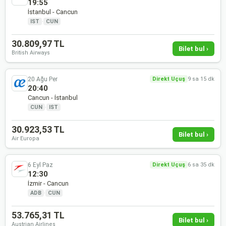
19:55
İstanbul - Cancun
IST
·
CUN
30.809,97 TL
Bilet bul ›
British Airways
20 Ağu Per
Direkt Uçuş
9 sa 15 dk
20:40
Cancun - İstanbul
CUN
·
IST
30.923,53 TL
Bilet bul ›
Air Europa
6 Eyl Paz
Direkt Uçuş
6 sa 35 dk
12:30
İzmir - Cancun
ADB
·
CUN
53.765,31 TL
Bilet bul ›
Austrian Airlines