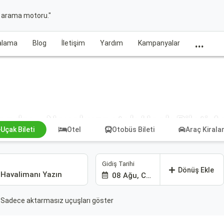
t arama motoru."
...
ralama
Blog
İletişim
Yardım
Kampanyalar
ondra - Novokuznetsk Uçak Bileti A
Uçak Bileti
Otel
Otobüs Bileti
Araç Kiral
Gidiş Tarihi
Dönüş Ekle
08 Ağu, Cmt
Sadece aktarmasız uçuşları göster