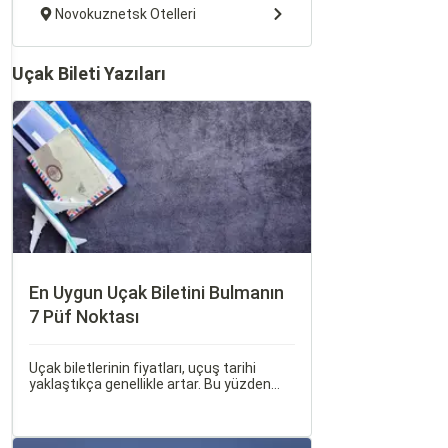
Novokuznetsk Otelleri
Uçak Bileti Yazıları
En Uygun Uçak Biletini Bulmanın
7 Püf Noktası
Uçak biletlerinin fiyatları, uçuş tarihi
yaklaştıkça genellikle artar. Bu yüzden
erken rezervasyon yapmak, bütçenizden
tasarruf etmenin en etkili yollarından
biridir.