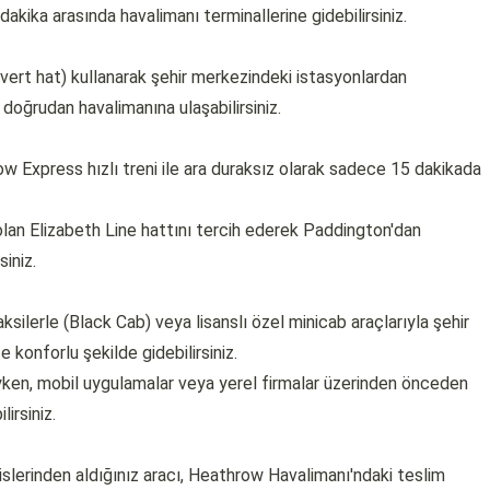
dakika arasında havalimanı terminallerine gidebilirsiniz.
ivert hat) kullanarak şehir merkezindeki istasyonlardan
doğrudan havalimanına ulaşabilirsiniz.
 Express hızlı treni ile ara duraksız olarak sadece 15 dakikada
 olan Elizabeth Line hattını tercih ederek Paddington'dan
siniz.
silerle (Black Cab) veya lisanslı özel minicab araçlarıyla şehir
konforlu şekilde gidebilirsiniz.
yken, mobil uygulamalar veya yerel firmalar üzerinden önceden
irsiniz.
islerinden aldığınız aracı, Heathrow Havalimanı'ndaki teslim