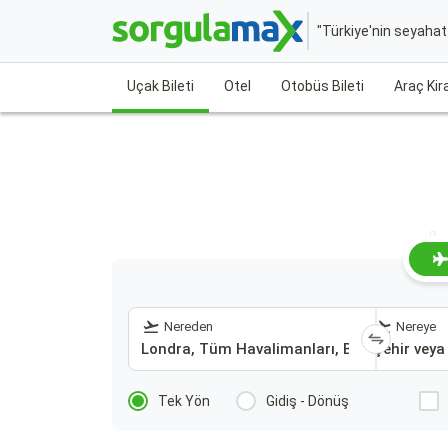
"Türkiye'nin seyaha
Uçak Bileti
Otel
Otobüs Bileti
Araç Ki
L
Nereden
Nereye
Tek Yön
Gidiş - Dönüş