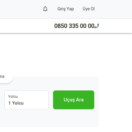
Giriş Yap
Üye Ol
0850 335 00 00
ra
ama
Yolcu
Uçuş Ara
1 Yolcu