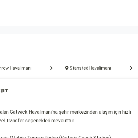
hrow Havalimanı
Stansted Havalimanı
aşım
alan Gatwick Havalimanı'na şehir merkezinden ulaşım için hızlı
 özel transfer seçenekleri mevcuttur.
toria Otobüs Terminali'nden (Victoria Coach Station)