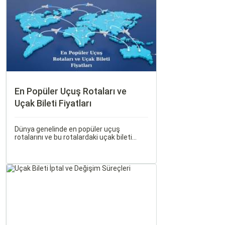
En Popüler Uçuş Rotaları ve
Uçak Bileti Fiyatları
Dünya genelinde en popüler uçuş
rotalarını ve bu rotalardaki uçak bileti
fiyatlarına dair ayrıntılı bir analiz yapmak
oldukça kapsamlı bir konudur. En popüler
rotalar, çeşitli faktörlere bağlı olarak
değişebilir; bunlar arasında ekonomik
durumlar, turizm trendleri ve uluslararası
ilişkiler bulunmaktadır.