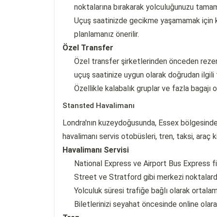
noktalarına bırakarak yolculuğunuzu tamaml
Uçuş saatinizde gecikme yaşamamak için ki
planlamanız önerilir.
Özel Transfer
Özel transfer şirketlerinden önceden rezerv
uçuş saatinize uygun olarak doğrudan ilgili t
Özellikle kalabalık gruplar ve fazla bagajı o
Stansted Havalimanı
Londra'nın kuzeydoğusunda, Essex bölgesinde 
havalimanı servis otobüsleri, tren, taksi, araç k
Havalimanı Servisi
National Express ve Airport Bus Express fir
Street ve Stratford gibi merkezi noktalard
Yolculuk süresi trafiğe bağlı olarak ortala
Biletlerinizi seyahat öncesinde online olar