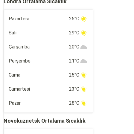
Londra Ortalama Sıcaklık
Pazartesi
25°C
Salı
29°C
Çarşamba
20°C
Perşembe
21°C
Cuma
25°C
Cumartesi
23°C
Pazar
28°C
Novokuznetsk Ortalama Sıcaklık