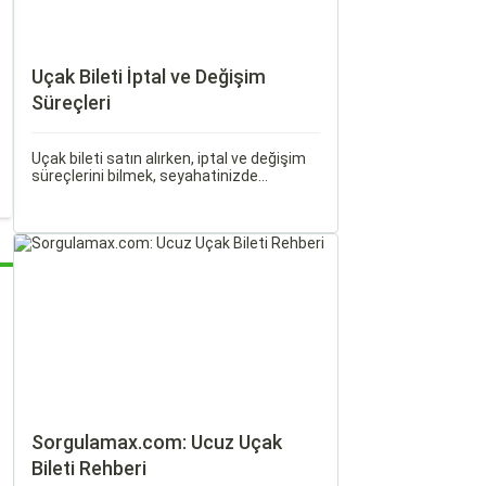
Uçak Bileti İptal ve Değişim
Süreçleri
Uçak bileti satın alırken, iptal ve değişim
süreçlerini bilmek, seyahatinizde
beklenmedik durumlarla karşılaştığınızda
size büyük avantaj sağlar. Bu makalede,
uçak bileti iptal ve değişim süreçlerinin
nasıl işlediği, hangi durumlarda ücret
iadesi alabileceğiniz konularına
değineceğiz.
Sorgulamax.com: Ucuz Uçak
Bileti Rehberi