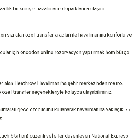
atlik bir sürüşle havalimanı otoparklarına ulaşım
n sizi alan özel transfer araçları ile havalimanına konforlu ve
olcular için önceden online rezervasyon yaptırmak hem bütçe
yer alan Heathrow Havalimanı'na şehir merkezinden metro,
e özel transfer seçenekleriyle kolayca ulaşabilirsiniz.
umaralı gece otobüsünü kullanarak havalimanına yaklaşık 75
z.
Coach Station) düzenli seferler düzenleyen National Express