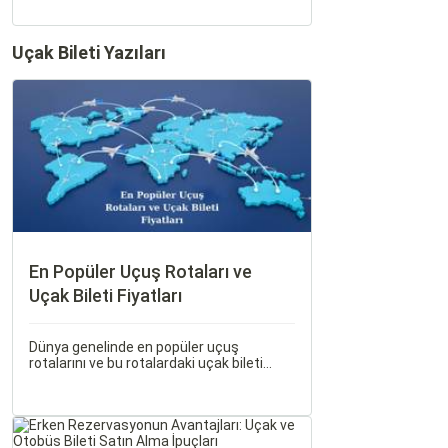
Uçak Bileti Yazıları
En Popüler Uçuş Rotaları ve
Uçak Bileti Fiyatları
Dünya genelinde en popüler uçuş
rotalarını ve bu rotalardaki uçak bileti
fiyatlarına dair ayrıntılı bir analiz yapmak
oldukça kapsamlı bir konudur. En popüler
rotalar, çeşitli faktörlere bağlı olarak
değişebilir; bunlar arasında ekonomik
durumlar, turizm trendleri ve uluslararası