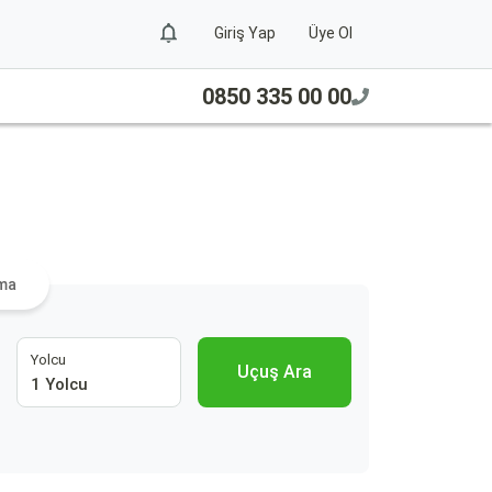
Giriş Yap
Üye Ol
0850 335 00 00
ama
Yolcu
Uçuş Ara
1 Yolcu