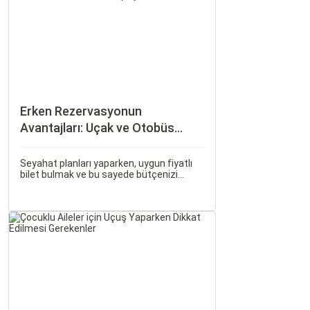
ilişkiler bulunmaktadır.
Erken Rezervasyonun
Avantajları: Uçak ve Otobüs
Bileti Satın Alma İpuçları
Seyahat planları yaparken, uygun fiyatlı
bilet bulmak ve bu sayede bütçenizi
korumak herkesin arzusudur. Günümüzde
erken rezervasyon yapmak, yalnızca
seyahatin maliyetini azaltmakla kalmaz,
aynı zamanda daha kaliteli bir seyahat
deneyimi yaşamanızı sağlar.