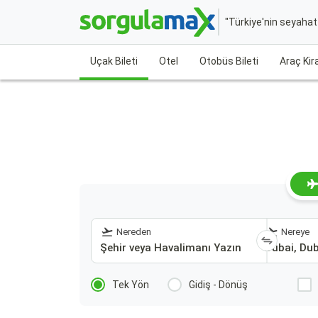
"Türkiye'nin seyaha
Uçak Bileti
Otel
Otobüs Bileti
Araç Ki
Nereden
Nereye
Tek Yön
Gidiş - Dönüş