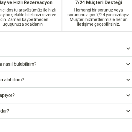
lay ve Hızlı Rezervasyon
7/24 Müşteri Desteği
nıcı dostu arayüzümüz ile hızlı
Herhangi bir sorunuz veya
lay bir şekilde biletinizi rezerve
sorununuz için 7/24 yanınızdayız.
edin. Zaman kaybetmeden
Müşteri hizmetlerimizle her an
uçuşunuza odaklanın.
iletişime geçebilirsiniz.
 nasıl bulabilirim?
 alabilirim?
yapıyor?
adar?