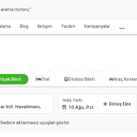
t arama motoru."
...
ralama
Blog
İletişim
Yardım
Kampanyalar
Liwonde - Dubai Uçak Bileti Ara
Uçak Bileti
Otel
Otobüs Bileti
Araç Kiral
Gidiş Tarihi
Dönüş Ekle
10 Ağu, Pzt
Sadece aktarmasız uçuşları göster