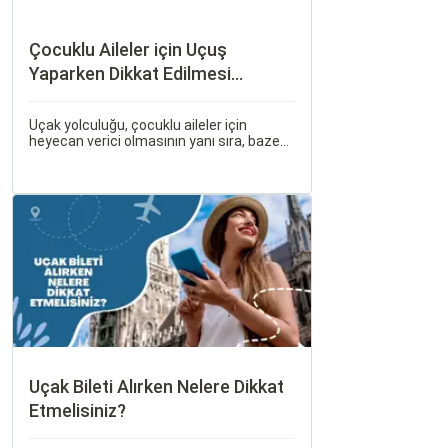
Çocuklu Aileler için Uçuş
Yaparken Dikkat Edilmesi
Gerekenler
Uçak yolculuğu, çocuklu aileler için
heyecan verici olmasının yanı sıra, bazen
zorlu ve stresli bir deneyim olabilir. Ancak,
doğru hazırlık ve stratejilerle bu deneyimi
hem sizin hem de çocuklarınız için keyifli
hale getirebilirsiniz.
Uçak Bileti Alırken Nelere Dikkat
Etmelisiniz?