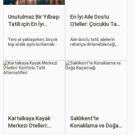
Unutulmaz Bir Yılbaşı
En İyi Aile Dostu
Tatili için En İyi
Oteller: Çocuklu Tatil
Oteller
İçin Mükemmel
Seçenekler
Yeni yıl yaklaşırken, birçok
Aile dostu tatil, ailelerin
kişi aralık ayını kutlamak
rahatça dinlenebileceği,
için kusursuz bir plan
çocukların ise güvenli ve
yapma peşinde. Yılbaşı
eğlenceli vakit
gecesi; ışıltılı atmosfer,
geçirebileceği bir ortam
lezzetli yemekler ve
sunar. Bu tür oteller, çocuk
etkileyici gösterilerle hayat
kulüplerinden özel yemek
boyu unutulmayacak anılar
menülerine, su
bırakmak için harika bir
parklarından animasyon
fırsat sunar.
programlarına kadar geniş
bir yelpazede hizmetler
sunar.
Kartalkaya Kayak
Saklıkent'te
Merkezi Otelleri:
Konaklama ve Doğa
Konforlu Tatil
Kaçamağı