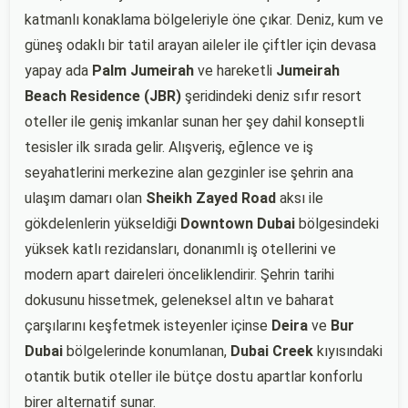
katmanlı konaklama bölgeleriyle öne çıkar. Deniz, kum ve
güneş odaklı bir tatil arayan aileler ile çiftler için devasa
yapay ada
Palm Jumeirah
ve hareketli
Jumeirah
Beach Residence (JBR)
şeridindeki deniz sıfır resort
oteller ile geniş imkanlar sunan her şey dahil konseptli
tesisler ilk sırada gelir. Alışveriş, eğlence ve iş
seyahatlerini merkezine alan gezginler ise şehrin ana
ulaşım damarı olan
Sheikh Zayed Road
aksı ile
gökdelenlerin yükseldiği
Downtown Dubai
bölgesindeki
yüksek katlı rezidansları, donanımlı iş otellerini ve
modern apart daireleri önceliklendirir. Şehrin tarihi
dokusunu hissetmek, geleneksel altın ve baharat
çarşılarını keşfetmek isteyenler içinse
Deira
ve
Bur
Dubai
bölgelerinde konumlanan,
Dubai Creek
kıyısındaki
otantik butik oteller ile bütçe dostu apartlar konforlu
birer alternatif sunar.