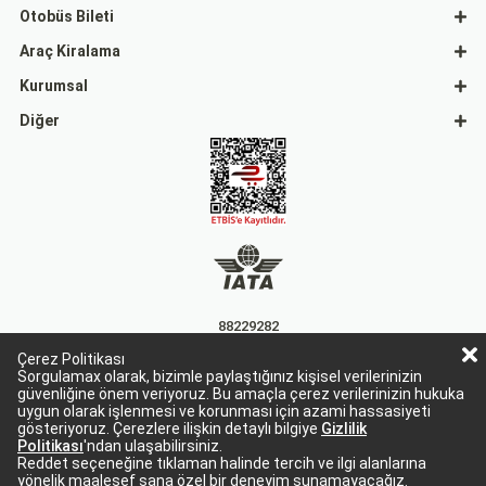
Otobüs Bileti
Araç Kiralama
Kurumsal
Diğer
88229282
Çerez Politikası
15863
Sorgulamax olarak, bizimle paylaştığınız kişisel verilerinizin
güvenliğine önem veriyoruz. Bu amaçla çerez verilerinizin hukuka
uygun olarak işlenmesi ve korunması için azami hassasiyeti
gösteriyoruz. Çerezlere ilişkin detaylı bilgiye
Gizlilik
Politikası
'ndan ulaşabilirsiniz.
Reddet seçeneğine tıklaman halinde tercih ve ilgi alanlarına
yönelik maalesef sana özel bir deneyim sunamayacağız.
Sorgulamax Turizim, TURSAB Belge No: 15863