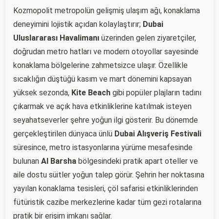
Kozmopolit metropolün gelişmiş ulaşım ağı, konaklama
deneyimini lojistik açıdan kolaylaştırır;
Dubai
Uluslararası Havalimanı
üzerinden gelen ziyaretçiler,
doğrudan metro hatları ve modern otoyollar sayesinde
konaklama bölgelerine zahmetsizce ulaşır. Özellikle
sıcaklığın düştüğü kasım ve mart dönemini kapsayan
yüksek sezonda,
Kite Beach
gibi popüler plajların tadını
çıkarmak ve açık hava etkinliklerine katılmak isteyen
seyahatseverler şehre yoğun ilgi gösterir. Bu dönemde
gerçekleştirilen dünyaca ünlü
Dubai Alışveriş Festivali
süresince, metro istasyonlarına yürüme mesafesinde
bulunan
Al Barsha
bölgesindeki pratik apart oteller ve
aile dostu süitler yoğun talep görür. Şehrin her noktasına
yayılan konaklama tesisleri, çöl safarisi etkinliklerinden
fütüristik cazibe merkezlerine kadar tüm gezi rotalarına
pratik bir erişim imkanı sağlar.