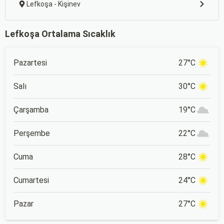
Lefkoşa - Kişinev
Lefkoşa Ortalama Sıcaklık
Pazartesi
27°C
Salı
30°C
Çarşamba
19°C
Perşembe
22°C
Cuma
28°C
Cumartesi
24°C
Pazar
27°C