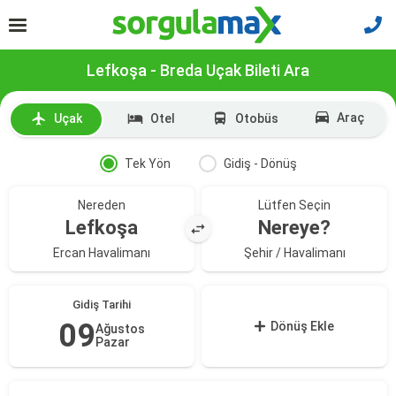
Lefkoşa - Breda Uçak Bileti Ara
Araç
Uçak
Otel
Otobüs
Tek Yön
Gidiş - Dönüş
Nereden
Lütfen Seçin
Lefkoşa
Nereye?
Ercan Havalimanı
Şehir / Havalimanı
Gidiş Tarihi
09
Dönüş Ekle
Ağustos
Pazar