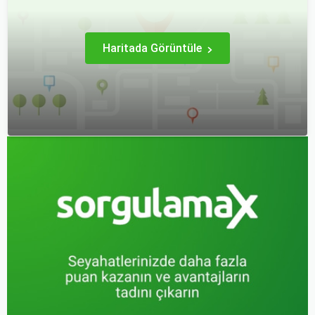
nasıl işlediği, hangi
durumlarda ücret iadesi
alabileceğiniz konularına
değineceğiz.
Haritada Görüntüle