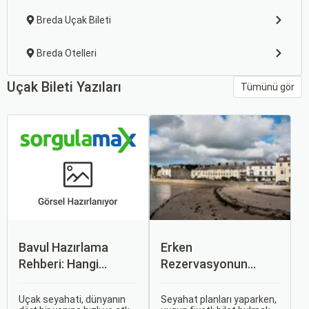
Breda Uçak Bileti
Breda Otelleri
Uçak Bileti Yazıları
Tümünü gör
Bavul Hazırlama
Erken
Rehberi: Hangi
Rezervasyonun
Eşyalar Yanınıza
Avantajları: Uçak ve
Alınmalı?
Otobüs Bileti Satın
Uçak seyahati, dünyanın
Seyahat planları yaparken,