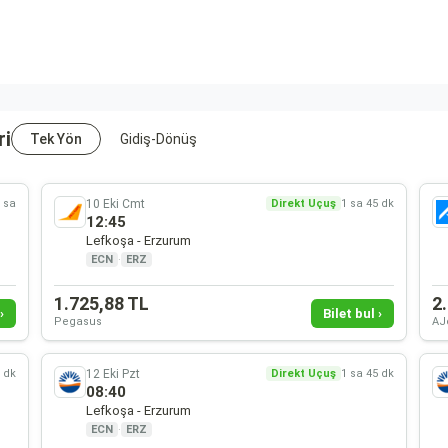
ri
Tek Yön
Gidiş-Dönüş
10 Eki Cmt
 sa
Direkt Uçuş
1 sa 45 dk
12:45
Lefkoşa - Erzurum
ECN
·
ERZ
1.725,88 TL
2
›
Bilet bul ›
Pegasus
AJ
12 Eki Pzt
5 dk
Direkt Uçuş
1 sa 45 dk
08:40
Lefkoşa - Erzurum
ECN
·
ERZ