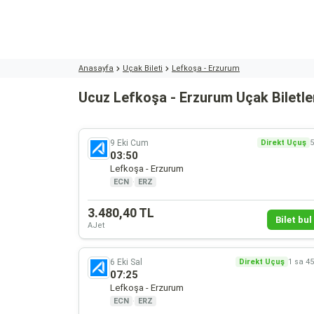
Anasayfa
Uçak Bileti
Lefkoşa - Erzurum
Ucuz Lefkoşa - Erzurum Uçak Biletle
9 Eki Cum
Direkt Uçuş
5
03:50
Lefkoşa - Erzurum
ECN
·
ERZ
3.480,40 TL
Bilet bul 
AJet
6 Eki Sal
Direkt Uçuş
1 sa 4
07:25
Lefkoşa - Erzurum
ECN
·
ERZ