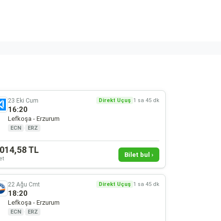
23 Eki Cum
Direkt Uçuş
1 sa 45 dk
16:20
Lefkoşa - Erzurum
ECN
·
ERZ
.014,58 TL
Bilet bul ›
et
22 Ağu Cmt
Direkt Uçuş
1 sa 45 dk
18:20
Lefkoşa - Erzurum
ECN
·
ERZ