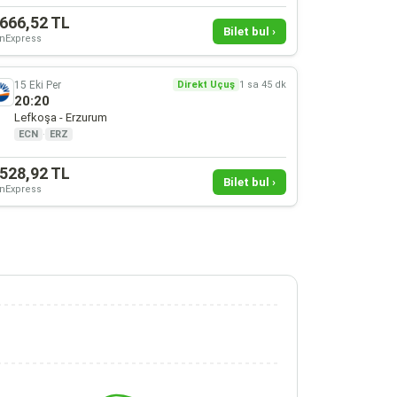
.666,52 TL
Bilet bul ›
nExpress
15 Eki Per
Direkt Uçuş
1 sa 45 dk
20:20
Lefkoşa - Erzurum
ECN
·
ERZ
.528,92 TL
Bilet bul ›
nExpress