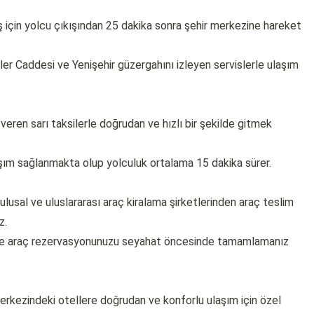
ş için yolcu çıkışından 25 dakika sonra şehir merkezine hareket
r Caddesi ve Yenişehir güzergahını izleyen servislerle ulaşım
eren sarı taksilerle doğrudan ve hızlı bir şekilde gitmek
aşım sağlanmakta olup yolculuk ortalama 15 dakika sürer.
lusal ve uluslararası araç kiralama şirketlerinden araç teslim
z.
yle araç rezervasyonunuzu seyahat öncesinde tamamlamanız
kezindeki otellere doğrudan ve konforlu ulaşım için özel