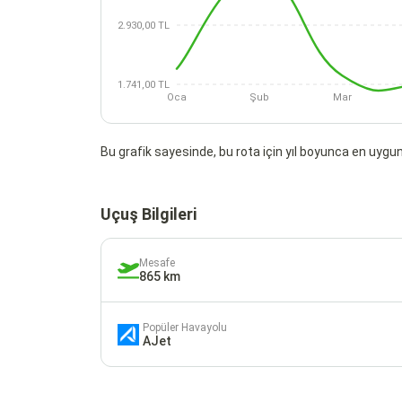
2.930,00 TL
1.741,00 TL
Oca
Şub
Mar
Bu grafik sayesinde, bu rota için yıl boyunca en uygun 
Uçuş Bilgileri
Mesafe
865 km
Popüler Havayolu
AJet