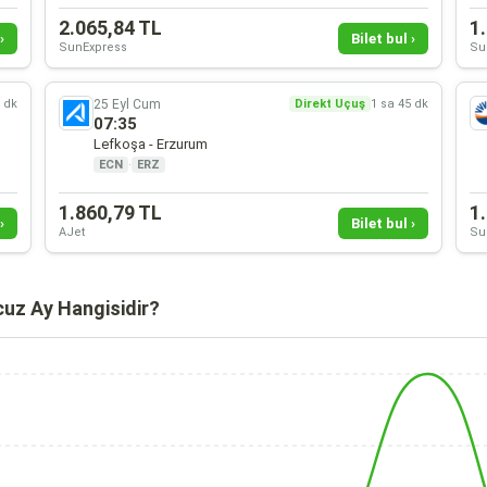
2.065,84 TL
1
›
Bilet bul ›
SunExpress
Su
25 Eyl Cum
5 dk
Direkt Uçuş
1 sa 45 dk
07:35
Lefkoşa - Erzurum
ECN
·
ERZ
1.860,79 TL
1
›
Bilet bul ›
AJet
Su
cuz Ay Hangisidir?