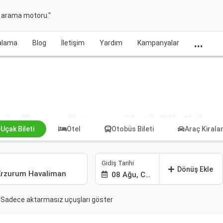
t arama motoru."
...
ralama
Blog
İletişim
Yardım
Kampanyalar
Lefkoşa - Erzurum Uçak Bileti Ara
Uçak Bileti
Otel
Otobüs Bileti
Araç Kiral
Gidiş Tarihi
Dönüş Ekle
08 Ağu, Cmt
Sadece aktarmasız uçuşları göster