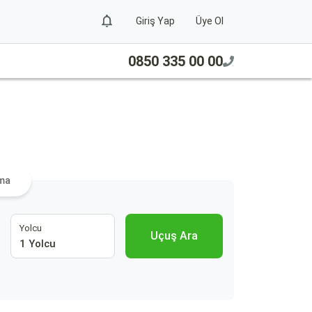
Giriş Yap
Üye Ol
0850 335 00 00
ama
Yolcu
Uçuş Ara
1 Yolcu