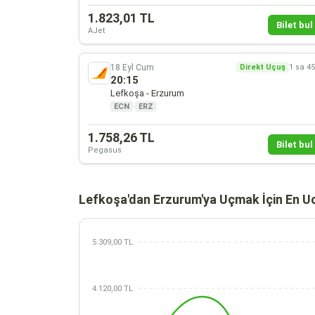
1.823,01 TL
Bilet bul 
AJet
18 Eyl Cum
Direkt Uçuş
1 sa 4
20:15
Lefkoşa - Erzurum
ECN
·
ERZ
1.758,26 TL
Bilet bul 
Pegasus
Lefkoşa'dan Erzurum'ya Uçmak İçin En U
5.309,00 TL
4.120,00 TL