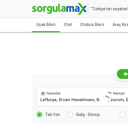
"Türkiye'nin seyaha
Uçak Bileti
Otel
Otobüs Bileti
Araç Ki
Nereden
Nereye
Tek Yön
Gidiş - Dönüş