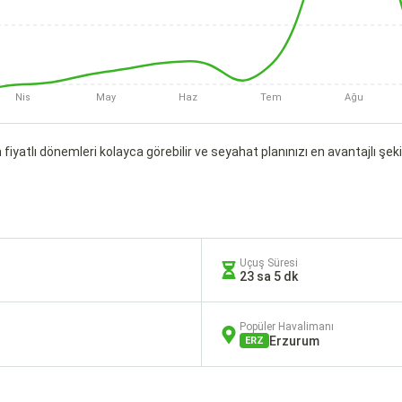
Nis
May
Haz
Tem
Ağu
fiyatlı dönemleri kolayca görebilir ve seyahat planınızı en avantajlı şekil
Uçuş Süresi
23 sa 5 dk
Popüler Havalimanı
Erzurum
ERZ