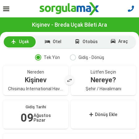
Kişinev - Breda Uçak Bileti Ara
Araç
Uçak
Otel
Otobüs
Tek Yön
Gidiş - Dönüş
Nereden
Lütfen Seçin
Kişinev
Nereye?
Chisinau International Havalimanı
Şehir / Havalimanı
Gidiş Tarihi
09
Dönüş Ekle
Ağustos
Pazar