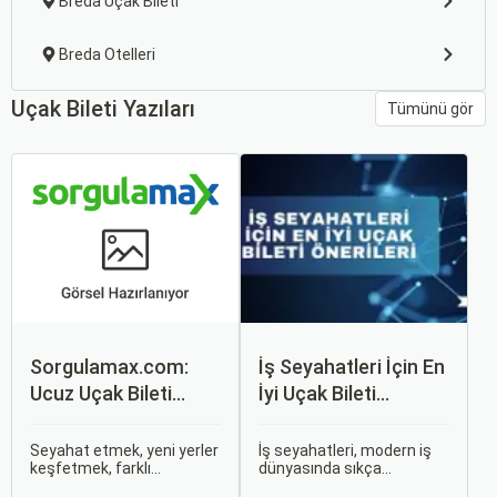
Breda Uçak Bileti
Breda Otelleri
Uçak Bileti Yazıları
Tümünü gör
Sorgulamax.com:
İş Seyahatleri İçin En
Ucuz Uçak Bileti
İyi Uçak Bileti
Rehberi
Önerileri
Seyahat etmek, yeni yerler
İş seyahatleri, modern iş
keşfetmek, farklı
dünyasında sıkça
kültürlerle tanışmak ve
karşılaşılan ve işlevselliği