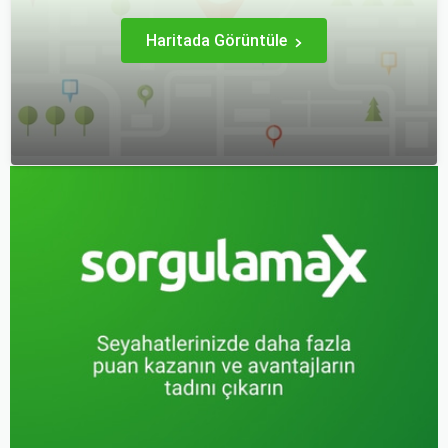
almanın birçok püf noktası
var.
Haritada Görüntüle