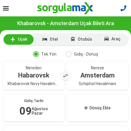
Khabarovsk - Amsterdam Uçak Bileti Ara
Araç
Uçak
Otel
Otobüs
Tek Yön
Gidiş - Dönüş
Nereden
Nereye
Habarovsk
Amsterdam
Khabarovsk Novy Havalimanı
Schiphol Havalimanı
Gidiş Tarihi
09
Dönüş Ekle
Ağustos
Pazar