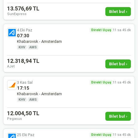
13.576,69 TL
Bilet bul ›
SunExpress
4 Eki Paz
Direkt Uçuş
11 sa 45 dk
07:30
Khabarovsk - Amsterdam
KHV
·
AMS
12.318,94 TL
Bilet bul ›
AJet
3 Kas Sal
Direkt Uçuş
11 sa 45 dk
17:15
Khabarovsk - Amsterdam
KHV
·
AMS
12.004,50 TL
Bilet bul ›
Pegasus
25 Eki Paz
Direkt Uçuş
11 sa 45 dk