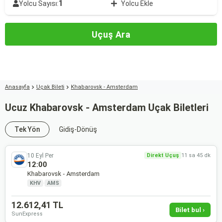
1
Yolcu Sayısı:
Yolcu Ekle
Uçuş Ara
Anasayfa
Uçak Bileti
Khabarovsk - Amsterdam
Ucuz Khabarovsk - Amsterdam Uçak Biletleri
Tek Yön
Gidiş-Dönüş
10 Eyl Per
Direkt Uçuş
11 sa 45 dk
12:00
Khabarovsk - Amsterdam
KHV
·
AMS
12.612,41 TL
Bilet bul ›
SunExpress