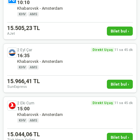
10:10
Khabarovsk - Amsterdam
KHV
·
AMS
15.505,23 TL
Bilet bul ›
AJet
2 Eyl Çar
Direkt Uçuş
11 sa 45 dk
16:35
Khabarovsk - Amsterdam
KHV
·
AMS
15.966,41 TL
Bilet bul ›
SunExpress
2 Eki Cum
Direkt Uçuş
11 sa 45 dk
15:00
Khabarovsk - Amsterdam
KHV
·
AMS
15.044,06 TL
Bilet bul ›
Türk Hava Yolları