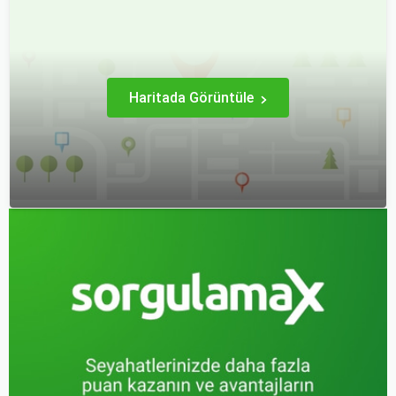
haline gelmiştir. Özellikle
popüler rotalar, çeşitli
tatil veya iş seyahatlerinde
faktörlere bağlı olarak
uçak biletlerine erken
değişebilir; bunlar arasında
rezervasyon yapmak, daha
ekonomik durumlar, turizm
uygun fiyatlarla uçuş
trendleri ve uluslararası
imkanı sağlar.
ilişkiler bulunmaktadır.
Haritada Görüntüle