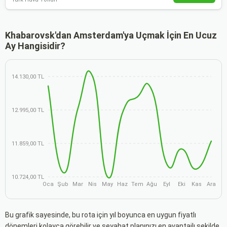
Khabarovsk'dan Amsterdam'ya Uçmak İçin En Ucuz
Ay Hangisidir?
14.130,00 TL
12.995,00 TL
11.859,00 TL
10.724,00 TL
Oca
Şub
Mar
Nis
May
Haz
Tem
Ağu
Eyl
Eki
Kas
Ara
Bu grafik sayesinde, bu rota için yıl boyunca en uygun fiyatlı
dönemleri kolayca görebilir ve seyahat planınızı en avantajlı şekilde