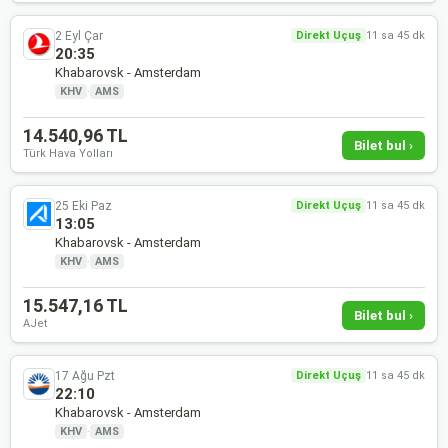
2 Eyl Çar
Direkt Uçuş
11 sa 45 dk
20:35
Khabarovsk - Amsterdam
KHV
·
AMS
14.540,96 TL
Bilet bul ›
Türk Hava Yolları
25 Eki Paz
Direkt Uçuş
11 sa 45 dk
13:05
Khabarovsk - Amsterdam
KHV
·
AMS
15.547,16 TL
Bilet bul ›
AJet
17 Ağu Pzt
Direkt Uçuş
11 sa 45 dk
22:10
Khabarovsk - Amsterdam
KHV
·
AMS