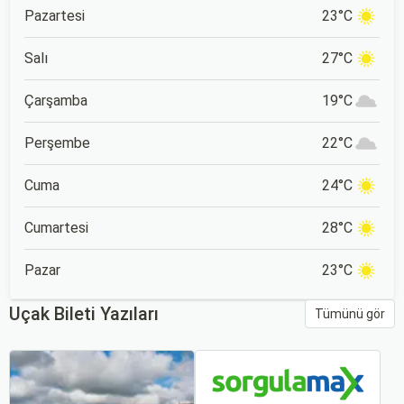
Pazartesi
23°C
Salı
27°C
Çarşamba
19°C
Perşembe
22°C
Cuma
24°C
Cumartesi
28°C
Pazar
23°C
Uçak Bileti Yazıları
Tümünü gör