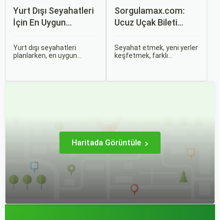
Yurt Dışı Seyahatleri
Sorgulamax.com:
İçin En Uygun
Ucuz Uçak Bileti
Zamanlar
Rehberi
Yurt dışı seyahatleri
Seyahat etmek, yeni yerler
planlarken, en uygun
keşfetmek, farklı
zaman dilimlerini seçmek
kültürlerle tanışmak ve
hem ekonomik açıdan
unutulmaz anılar
avantaj sağlar hem de
biriktirmek için mükemmel
daha keyifli bir tatil
bir yoldur. Bu yolculukların
geçirmenizi sağlar. Bu
ilk adımı ise, genellikle bir
yazıda, mevsimsel
uçak bileti satın almaktır.
değişiklikleri, özel tatil
günlerini ve Sorgulamax.
Haritada Görüntüle