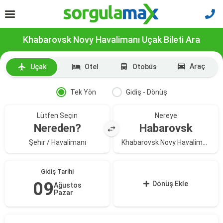
Khabarovsk Novy Havalimanı Uçak Bileti Ara
Araç
Uçak
Otel
Otobüs
Tek Yön
Gidiş - Dönüş
Lütfen Seçin
Nereye
Nereden?
Habarovsk
Şehir / Havalimanı
Khabarovsk Novy Havalimanı
Gidiş Tarihi
09
Dönüş Ekle
Ağustos
Pazar