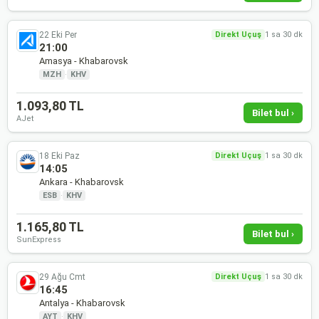
22 Eki Per
Direkt Uçuş
1 sa 30 dk
21:00
Amasya - Khabarovsk
MZH
·
KHV
1.093,80 TL
Bilet bul ›
AJet
18 Eki Paz
Direkt Uçuş
1 sa 30 dk
14:05
Ankara - Khabarovsk
ESB
·
KHV
1.165,80 TL
Bilet bul ›
SunExpress
29 Ağu Cmt
Direkt Uçuş
1 sa 30 dk
16:45
Antalya - Khabarovsk
AYT
·
KHV