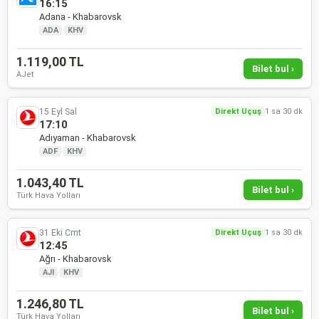
16:15
Adana - Khabarovsk
ADA
·
KHV
1.119,00 TL
Bilet bul ›
AJet
15 Eyl Sal
Direkt Uçuş
1 sa 30 dk
17:10
Adıyaman - Khabarovsk
ADF
·
KHV
1.043,40 TL
Bilet bul ›
Türk Hava Yolları
31 Eki Cmt
Direkt Uçuş
1 sa 30 dk
12:45
Ağrı - Khabarovsk
AJI
·
KHV
1.246,80 TL
Bilet bul ›
Türk Hava Yolları