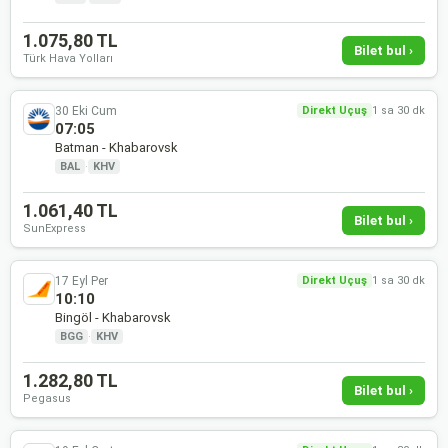
1.075,80 TL
Bilet bul ›
Türk Hava Yolları
30 Eki Cum
Direkt Uçuş
1 sa 30 dk
07:05
Batman - Khabarovsk
BAL
·
KHV
1.061,40 TL
Bilet bul ›
SunExpress
17 Eyl Per
Direkt Uçuş
1 sa 30 dk
10:10
Bingöl - Khabarovsk
BGG
·
KHV
1.282,80 TL
Bilet bul ›
Pegasus