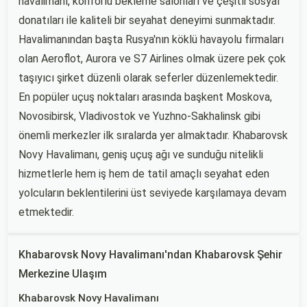
havalimanı, konforlu bekleme salonları ve çeşitli sosyal
donatıları ile kaliteli bir seyahat deneyimi sunmaktadır.
Havalimanından başta Rusya'nın köklü havayolu firmaları
olan Aeroflot, Aurora ve S7 Airlines olmak üzere pek çok
taşıyıcı şirket düzenli olarak seferler düzenlemektedir.
En popüler uçuş noktaları arasında başkent Moskova,
Novosibirsk, Vladivostok ve Yuzhno-Sakhalinsk gibi
önemli merkezler ilk sıralarda yer almaktadır. Khabarovsk
Novy Havalimanı, geniş uçuş ağı ve sunduğu nitelikli
hizmetlerle hem iş hem de tatil amaçlı seyahat eden
yolcuların beklentilerini üst seviyede karşılamaya devam
etmektedir.
Khabarovsk Novy Havalimanı'ndan Khabarovsk Şehir
Merkezine Ulaşım
Khabarovsk Novy Havalimanı