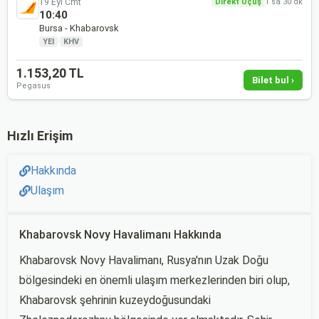
19 Eyl Cmt
Direkt Uçuş
1 sa 30 dk
10:40
Bursa - Khabarovsk
YEI
·
KHV
1.153,20 TL
Bilet bul ›
Pegasus
Hızlı Erişim
Hakkında
Ulaşım
Khabarovsk Novy Havalimanı Hakkında
Khabarovsk Novy Havalimanı, Rusya'nın Uzak Doğu
bölgesindeki en önemli ulaşım merkezlerinden biri olup,
Khabarovsk şehrinin kuzeydoğusundaki