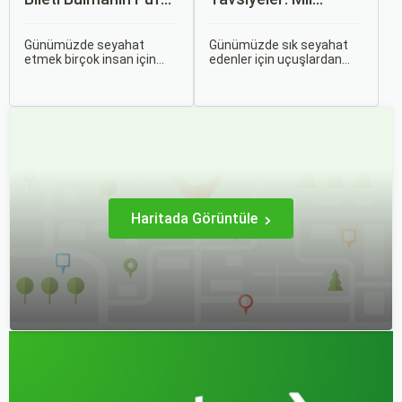
Noktaları Nelerdir?
Puanları ve Fırsatlar
Günümüzde seyahat
Günümüzde sık seyahat
etmek birçok insan için
edenler için uçuşlardan
vazgeçilmez bir tutku
maksimum verim almak
haline gelmiş durumda.
oldukça önemli. Bu
Ancak, bazen planlarımız
noktada devreye mil
son dakikaya kalabiliyor ve
puanları ve çeşitli seyahat
bu durumda uygun fiyatlı
fırsatları giriyor.
uçak bileti bulmak
zorlaşabiliyor.
Haritada Görüntüle