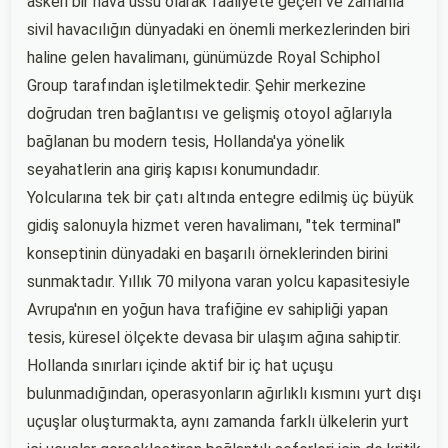
askeri bir hava üssü olarak faaliyete geçen ve zamanla
sivil havacılığın dünyadaki en önemli merkezlerinden biri
haline gelen havalimanı, günümüzde Royal Schiphol
Group tarafından işletilmektedir. Şehir merkezine
doğrudan tren bağlantısı ve gelişmiş otoyol ağlarıyla
bağlanan bu modern tesis, Hollanda'ya yönelik
seyahatlerin ana giriş kapısı konumundadır.
Yolcularına tek bir çatı altında entegre edilmiş üç büyük
gidiş salonuyla hizmet veren havalimanı, "tek terminal"
konseptinin dünyadaki en başarılı örneklerinden birini
sunmaktadır. Yıllık 70 milyona varan yolcu kapasitesiyle
Avrupa'nın en yoğun hava trafiğine ev sahipliği yapan
tesis, küresel ölçekte devasa bir ulaşım ağına sahiptir.
Hollanda sınırları içinde aktif bir iç hat uçuşu
bulunmadığından, operasyonların ağırlıklı kısmını yurt dışı
uçuşlar oluşturmakta, aynı zamanda farklı ülkelerin yurt