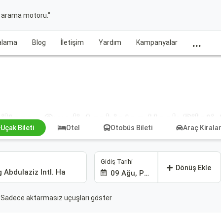
t arama motoru."
...
ralama
Blog
İletişim
Yardım
Kampanyalar
iltere - Suudi Arabistan Uçak Bileti
Uçak Bileti
Otel
Otobüs Bileti
Araç Kiral
Gidiş Tarihi
Dönüş Ekle
09 Ağu, Paz
Sadece aktarmasız uçuşları göster