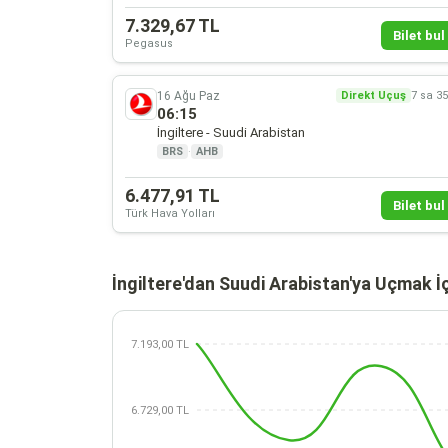
7.329,67 TL
Bilet bul 
Pegasus
16 Ağu Paz
Direkt Uçuş
7 sa 3
06:15
İngiltere - Suudi Arabistan
BRS
·
AHB
6.477,91 TL
Bilet bul 
Türk Hava Yolları
İngiltere'dan Suudi Arabistan'ya Uçmak İ
7.193,00 TL
6.729,00 TL