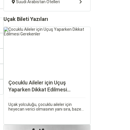
Suudi Arabistan Otelleri
Uçak Bileti Yazıları
Çocuklu Aileler için Uçuş
Yaparken Dikkat Edilmesi
Gerekenler
Uçak yolculuğu, çocuklu aileler için
heyecan verici olmasının yanı sıra, bazen
zorlu ve stresli bir deneyim olabilir. Ancak,
doğru hazırlık ve stratejilerle bu deneyimi
hem sizin hem de çocuklarınız için keyifli
hale getirebilirsiniz.