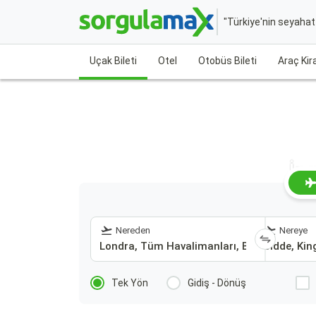
"Türkiye'nin seyaha
Uçak Bileti
Otel
Otobüs Bileti
Araç Ki
İng
Nereden
Nereye
Tek Yön
Gidiş - Dönüş