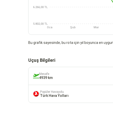
6.266,00 TL
5.802,00 TL
Oca
Şub
Mar
Bu grafik sayesinde, bu rota için yıl boyunca en uygun 
Uçuş Bilgileri
Mesafe
4939 km
Popüler Havayolu
Türk Hava Yolları