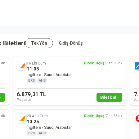
 Biletleri
Tek Yön
Gidiş-Dönüş
16 Eki Cum
5 dk
Direkt Uçuş
7 sa 35 dk
11:05
İngiltere - Suudi Arabistan
BRS
·
AHB
6.879,31 TL
7
›
Bilet bul ›
Pegasus
AJ
28 Ağu Cum
5 dk
Direkt Uçuş
7 sa 35 dk
10:25
İngiltere - Suudi Arabistan
BRS
·
AHB