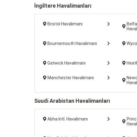
İngiltere Havalimanları
Bristol Havalimanı
Belfa
Hava
Bournemouth Havalimanı
Wyco
Gatwick Havalimanı
Heat
Manchester Havalimanı
Newc
Hava
Suudi Arabistan Havalimanları
Abha Intl. Havalimanı
Princ
Hava