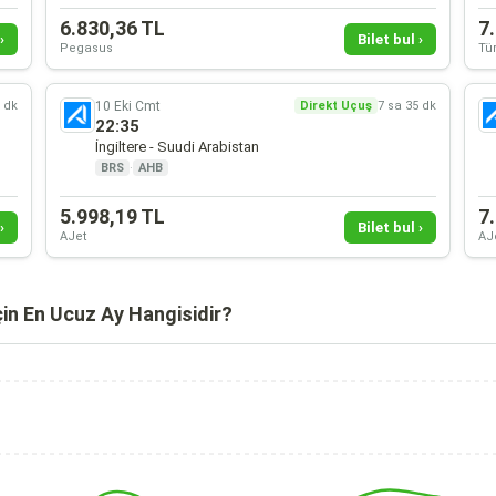
6.830,36 TL
7
›
Bilet bul ›
Pegasus
Tür
10 Eki Cmt
5 dk
Direkt Uçuş
7 sa 35 dk
22:35
İngiltere - Suudi Arabistan
BRS
·
AHB
5.998,19 TL
7
›
Bilet bul ›
AJet
AJ
çin En Ucuz Ay Hangisidir?