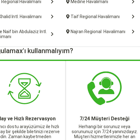
 Regional Havalimanı
Medine Havalimanı
Khalid Intl. Havalimanı
Taif Regional Havalimanı
e Naif bin Abdulaziz Intl.
Najran Regional Havalimanı
limanı
ulamax'ı kullanmalıyım?
lay ve Hızlı Rezervasyon
7/24 Müşteri Desteği
nıcı dostu arayüzümüz ile hızlı
Herhangi bir sorunuz veya
lay bir şekilde biletinizi rezerve
sorununuz için 7/24 yanınızdayız.
edin. Zaman kaybetmeden
Müşteri hizmetlerimizle her an