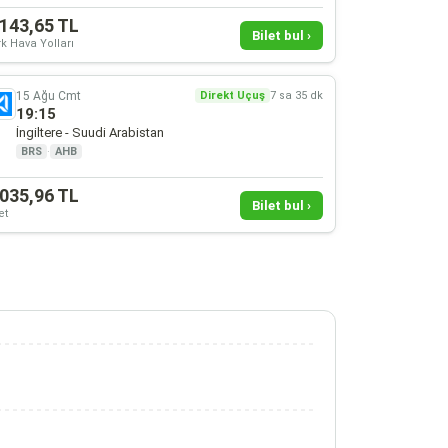
.143,65 TL
Bilet bul ›
k Hava Yolları
15 Ağu Cmt
Direkt Uçuş
7 sa 35 dk
19:15
İngiltere - Suudi Arabistan
BRS
·
AHB
.035,96 TL
Bilet bul ›
et