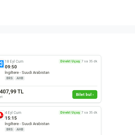
18 Eyl Cum
Direkt Uçuş
7 sa 35 dk
09:50
İngiltere - Suudi Arabistan
BRS
·
AHB
.407,99 TL
Bilet bul ›
et
4 Eyl Cum
Direkt Uçuş
7 sa 35 dk
15:15
İngiltere - Suudi Arabistan
BRS
·
AHB