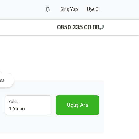
Giriş Yap
Üye Ol
0850 335 00 00
 Ara
ama
Yolcu
Uçuş Ara
1 Yolcu