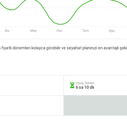
Nis
May
Haz
Tem
Ağu
fiyatlı dönemleri kolayca görebilir ve seyahat planınızı en avantajlı şekil
Uçuş Süresi
6 sa 10 dk