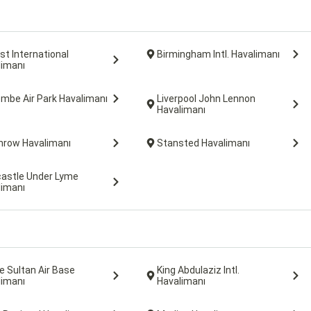
st International
Birmingham Intl. Havalimanı
limanı
mbe Air Park Havalimanı
Liverpool John Lennon
Havalimanı
hrow Havalimanı
Stansted Havalimanı
astle Under Lyme
limanı
e Sultan Air Base
King Abdulaziz Intl.
limanı
Havalimanı