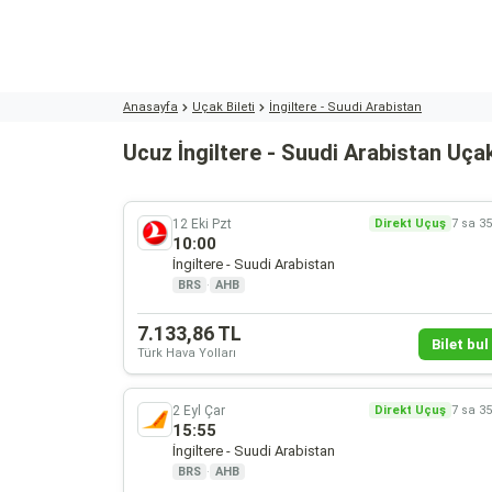
Anasayfa
Uçak Bileti
İngiltere - Suudi Arabistan
Ucuz İngiltere - Suudi Arabistan Uçak
12 Eki Pzt
Direkt Uçuş
7 sa 3
10:00
İngiltere - Suudi Arabistan
BRS
·
AHB
7.133,86 TL
Bilet bul 
Türk Hava Yolları
2 Eyl Çar
Direkt Uçuş
7 sa 3
15:55
İngiltere - Suudi Arabistan
BRS
·
AHB