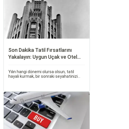
Son Dakika Tatil Fırsatlarını
Yakalayın: Uygun Uçak ve Otel
İpuçları
Yılın hangi dönemi olursa olsun, tatil
hayali kurmak, bir sonraki seyahatinizi
planlamak heyecan vericidir. Fakat son
dakikada karar verip bir anda bavulları
toplayıp yola çıkmak bazen zorlayıcı
olabilir.