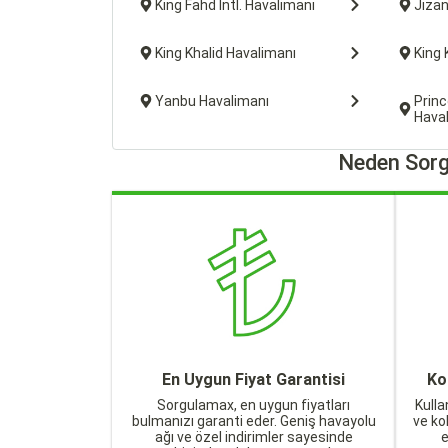
King Fahd Intl. Havalimanı
Jizan
King Khalid Havalimanı
King 
Yanbu Havalimanı
Princ
Hava
Neden Sorg
En Uygun Fiyat Garantisi
Ko
Sorgulamax, en uygun fiyatları
Kulla
bulmanızı garanti eder. Geniş havayolu
ve ko
ağı ve özel indirimler sayesinde