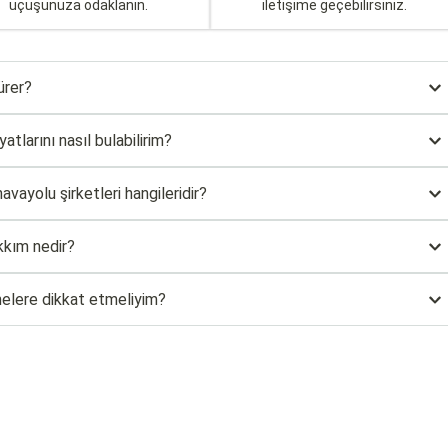
uçuşunuza odaklanın.
iletişime geçebilirsiniz.
ürer?
atlarını nasıl bulabilirim?
avayolu şirketleri hangileridir?
kkım nedir?
 nelere dikkat etmeliyim?