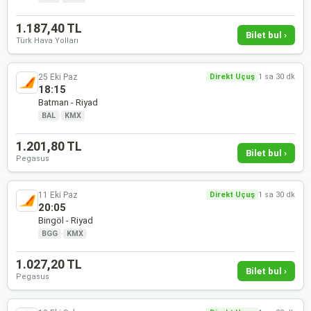
1.187,40 TL
Bilet bul ›
Türk Hava Yolları
25 Eki Paz
Direkt Uçuş
1 sa 30 dk
18:15
Batman - Riyad
BAL
·
KMX
1.201,80 TL
Bilet bul ›
Pegasus
11 Eki Paz
Direkt Uçuş
1 sa 30 dk
20:05
Bingöl - Riyad
BGG
·
KMX
1.027,20 TL
Bilet bul ›
Pegasus