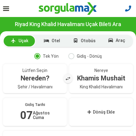
Riyad King Khalid Havalimanı Uçak Bileti Ara
Araç
Uçak
Otel
Otobüs
Tek Yön
Gidiş - Dönüş
Lütfen Seçin
Nereye
Nereden?
Khamis Mushait
Şehir / Havalimanı
King Khalid Havalimanı
Gidiş Tarihi
07
Dönüş Ekle
Ağustos
Cuma