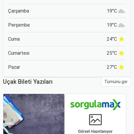
Çarşamba
19°C
Perşembe
19°C
Cuma
24°C
Cumartesi
25°C
Pazar
27°C
Uçak Bileti Yazıları
Tümünü gör