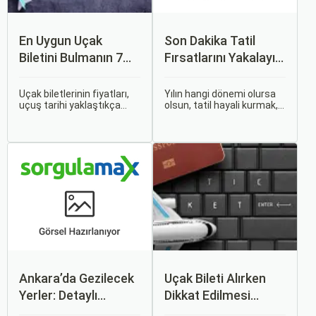
En Uygun Uçak
Son Dakika Tatil
Biletini Bulmanın 7
Fırsatlarını Yakalayın:
Püf Noktası
Uygun Uçak ve Otel
İpuçları
Uçak biletlerinin fiyatları,
Yılın hangi dönemi olursa
uçuş tarihi yaklaştıkça
olsun, tatil hayali kurmak,
genellikle artar. Bu yüzden
bir sonraki seyahatinizi
erken rezervasyon
planlamak heyecan
yapmak, bütçenizden
vericidir. Fakat son
tasarruf etmenin en etkili
dakikada karar verip bir
yollarından biridir.
anda bavulları toplayıp yola
çıkmak bazen zorlayıcı
olabilir.
Ankara’da Gezilecek
Uçak Bileti Alırken
Yerler: Detaylı
Dikkat Edilmesi
Rehber
Gereken 6 Önemli