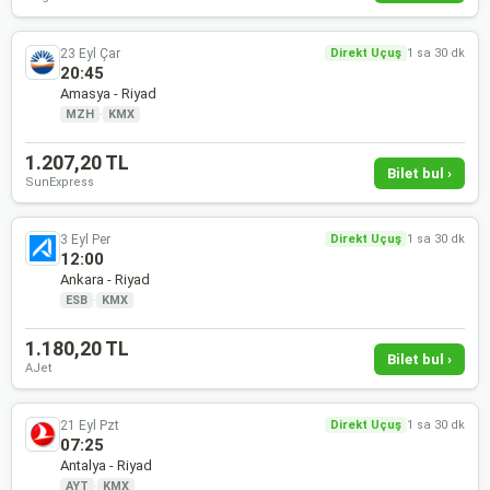
23 Eyl Çar
Direkt Uçuş
1 sa 30 dk
20:45
Amasya - Riyad
MZH
·
KMX
1.207,20 TL
Bilet bul ›
SunExpress
3 Eyl Per
Direkt Uçuş
1 sa 30 dk
12:00
Ankara - Riyad
ESB
·
KMX
1.180,20 TL
Bilet bul ›
AJet
21 Eyl Pzt
Direkt Uçuş
1 sa 30 dk
07:25
Antalya - Riyad
AYT
·
KMX