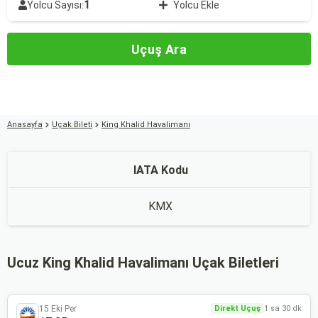
1
Yolcu Sayısı:
Yolcu Ekle
Uçuş Ara
Anasayfa
Uçak Bileti
King Khalid Havalimanı
IATA Kodu
KMX
Ucuz King Khalid Havalimanı Uçak Biletleri
15 Eki Per
Direkt Uçuş
1 sa 30 dk