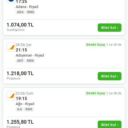
17:25
Adana - Riyad
ADA
·
KMX
1.074,00 TL
Bilet bul ›
SunExpress
28 Eki Çar
Direkt Uçuş
1 sa 30 dk
21:15
Adıyaman - Riyad
ADF
·
KMX
1.218,00 TL
Bilet bul ›
Pegasus
23 Eki Cum
Direkt Uçuş
1 sa 30 dk
19:15
Ağrı - Riyad
AJI
·
KMX
1.255,80 TL
Bilet bul ›
Pegasus