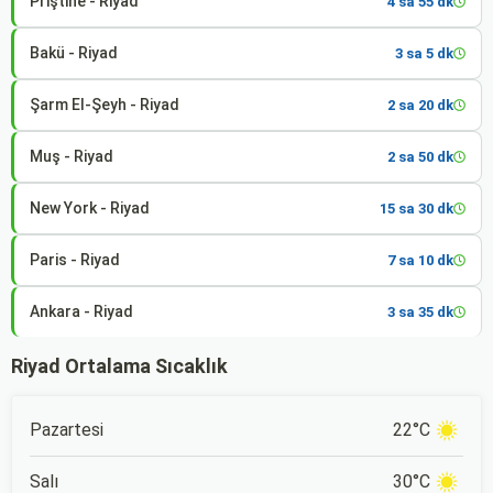
Priştine - Riyad
4 sa 55 dk
Bakü - Riyad
3 sa 5 dk
Şarm El-Şeyh - Riyad
2 sa 20 dk
Muş - Riyad
2 sa 50 dk
New York - Riyad
15 sa 30 dk
Paris - Riyad
7 sa 10 dk
Ankara - Riyad
3 sa 35 dk
Riyad Ortalama Sıcaklık
Pazartesi
22°C
Salı
30°C