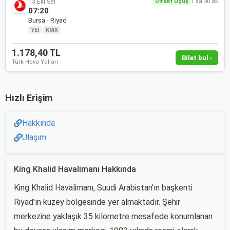
13 Eki Sal
Direkt Uçuş
1 sa 30 dk
07:20
Bursa - Riyad
YEI
·
KMX
1.178,40 TL
Bilet bul ›
Türk Hava Yolları
Hızlı Erişim
Hakkında
Ulaşım
King Khalid Havalimanı Hakkında
King Khalid Havalimanı, Suudi Arabistan'ın başkenti
Riyad'ın kuzey bölgesinde yer almaktadır. Şehir
merkezine yaklaşık 35 kilometre mesafede konumlanan